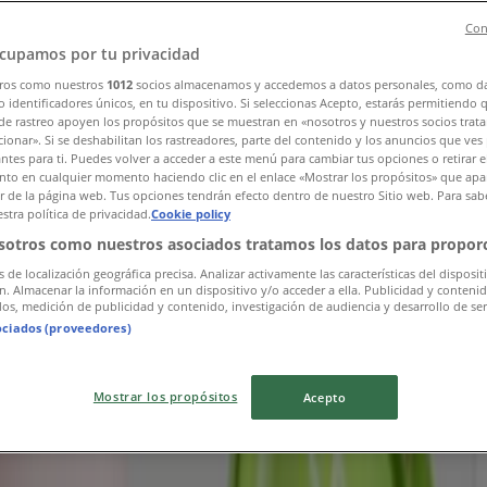
Con
cupamos por tu privacidad
ros como nuestros
1012
socios almacenamos y accedemos a datos personales, como d
 identificadores únicos, en tu dispositivo. Si seleccionas Acepto, estarás permitiendo 
de rastreo apoyen los propósitos que se muestran en «nosotros y nuestros socios trat
ionar». Si se deshabilitan los rastreadores, parte del contenido y los anuncios que ves
antes para ti. Puedes volver a acceder a este menú para cambiar tus opciones o retirar e
to en cualquier momento haciendo clic en el enlace «Mostrar los propósitos» que apar
or de la página web. Tus opciones tendrán efecto dentro de nuestro Sitio web. Para sab
stra política de privacidad.
Cookie policy
sotros como nuestros asociados tratamos los datos para proporc
s de localización geográfica precisa. Analizar activamente las características del disposit
ón. Almacenar la información en un dispositivo y/o acceder a ella. Publicidad y conteni
os, medición de publicidad y contenido, investigación de audiencia y desarrollo de ser
ociados (proveedores)
Mostrar los propósitos
Acepto