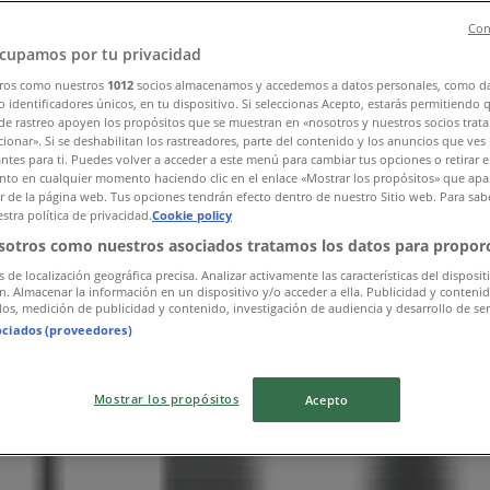
Con
cupamos por tu privacidad
ros como nuestros
1012
socios almacenamos y accedemos a datos personales, como d
 identificadores únicos, en tu dispositivo. Si seleccionas Acepto, estarás permitiendo 
de rastreo apoyen los propósitos que se muestran en «nosotros y nuestros socios trat
ionar». Si se deshabilitan los rastreadores, parte del contenido y los anuncios que ves
antes para ti. Puedes volver a acceder a este menú para cambiar tus opciones o retirar e
to en cualquier momento haciendo clic en el enlace «Mostrar los propósitos» que apar
or de la página web. Tus opciones tendrán efecto dentro de nuestro Sitio web. Para sab
stra política de privacidad.
Cookie policy
sotros como nuestros asociados tratamos los datos para proporc
s de localización geográfica precisa. Analizar activamente las características del disposit
ón. Almacenar la información en un dispositivo y/o acceder a ella. Publicidad y conteni
os, medición de publicidad y contenido, investigación de audiencia y desarrollo de ser
ociados (proveedores)
Mostrar los propósitos
Acepto