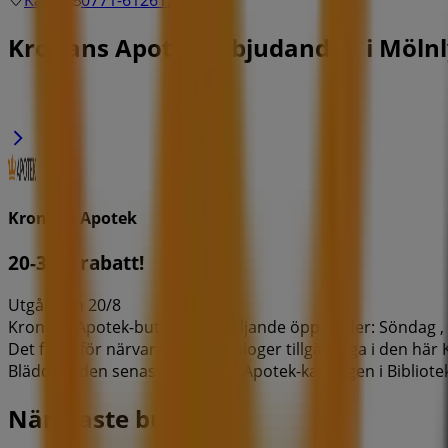
Karta
0771-612612
Kronans Apotek Erbjudanden i Möln
Kronans Apotek
20-35% rabatt!
Utgår den 20/8
Kronans Apotek-butiken har följande öppettider: Söndag , Må
Det finns för närvarande 1 kataloger tillgängliga i den hä
Bläddra i den senaste Kronans Apotek-katalogen i Bibliotek
Närmaste butiker