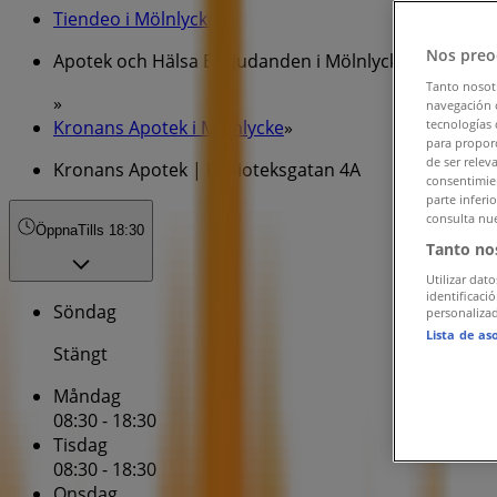
Tiendeo i Mölnlycke
»
Nos preo
Apotek och Hälsa Erbjudanden i Mölnlycke
Tanto nosot
»
navegación o
Kronans Apotek i Mölnlycke
»
tecnologías 
para proporc
de ser relev
Kronans Apotek | Biblioteksgatan 4A
consentimien
parte inferi
consulta nue
Öppna
Tills 18:30
Tanto no
Utilizar dato
identificaci
Söndag
personalizad
Lista de as
Stängt
Måndag
08:30 - 18:30
Tisdag
08:30 - 18:30
Onsdag