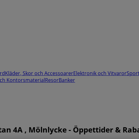
rd
Kläder, Skor och Accessoarer
Elektronik och Vitvaror
Spor
ch Kontorsmaterial
Resor
Banker
an 4A , Mölnlycke - Öppettider & Rab