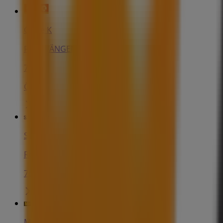
Circle K
RÖRSVÄNGEN 1, Mölnlycke
78 m
Öppna
Samsung
Rörsvängen 5, Mölnlycke
79 m
Mekonomen