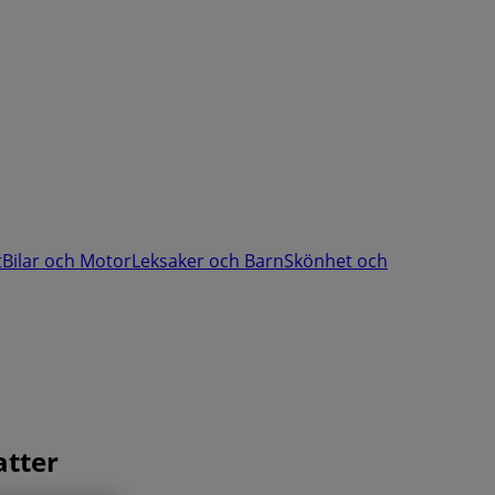
t
Bilar och Motor
Leksaker och Barn
Skönhet och
atter