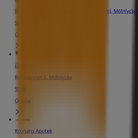
Rörsvängen 1 (Statoil Mölnlycke centrum), Mölnlycke
90 m
Öppna
Elon
Rörsvängen 5, Mölnlycke
90 m
Öppna
Kronans Apotek