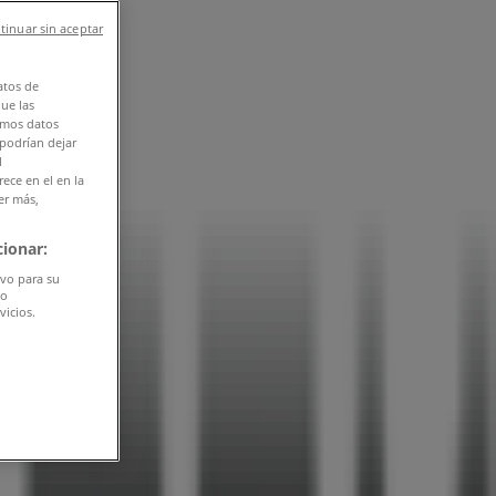
tinuar sin aceptar
atos de
que las
amos datos
 podrían dejar
l
ece en el en la
er más,
ionar:
ivo para su
do
vicios.