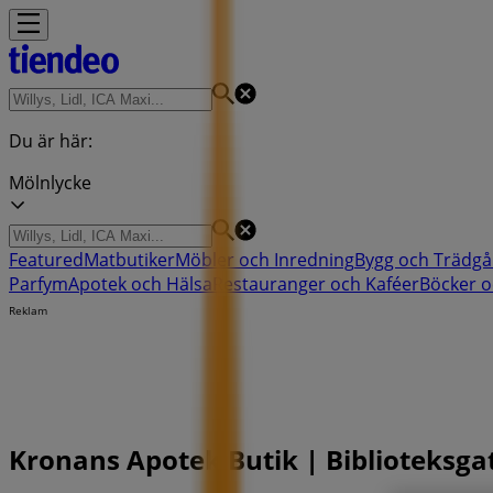
Du är här:
Mölnlycke
Featured
Matbutiker
Möbler och Inredning
Bygg och Trädgå
Parfym
Apotek och Hälsa
Restauranger och Kaféer
Böcker o
Reklam
Kronans Apotek Butik | Biblioteksgat