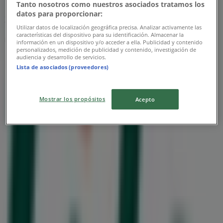
Tanto nosotros como nuestros asociados tratamos los
datos para proporcionar:
20% rabatt!
Utilizar datos de localización geográfica precisa. Analizar activamente las
características del dispositivo para su identificación. Almacenar la
Utgår den 25/8
información en un dispositivo y/o acceder a ella. Publicidad y contenido
personalizados, medición de publicidad y contenido, investigación de
audiencia y desarrollo de servicios.
Närmaste butiker
Lista de asociados (proveedores)
Mostrar los propósitos
Acepto
Akademibokhandeln
Burlöv Center, Lund (Skåne)
710 m
Stängt