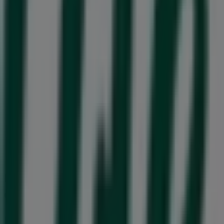
772 m
Stängt
Elgiganten
Kronetorpsvägen 2, Lund (Skåne)
784 m
Stängt
Burlöv'deki Apotek och Hälsa'nin
diğer işletmeleri
Life