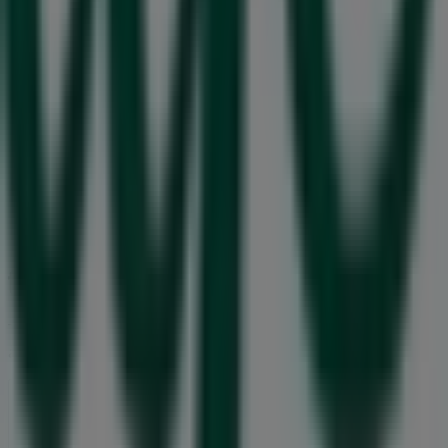
Tiendeo är en del av Shopfully, teknikföretaget som
återuppfinner lokal shopping över hela världen.
Tiendeo