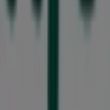
Vad vi gör
Affärslösningar
Nyheter och media
Jobba med oss
Kontakta oss
Marknadsförings- och affärsbegäran
Butiken är felaktigt angiven på kartan
Veckovis annonsfeedback
Tekniska problem och allmän feedback
Index
Märken
Lokala varumärken