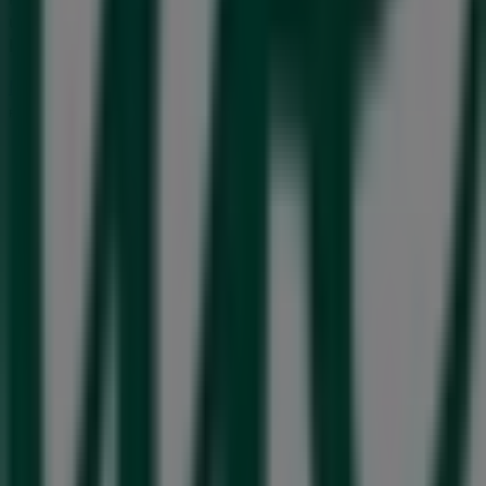
uppdaterad om de bästa erbjudandena från
Life
i
Burlöv
. Besök oss och börja spara redan idag!
Mer information om Life
Se andra butiker av Life i Burlöv
Reklam