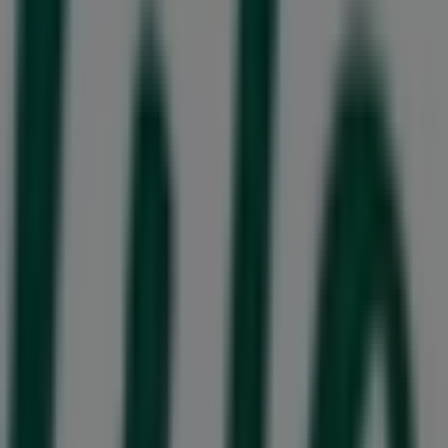
iittala
Burlöv Center, Malmö
710 m
Glitter
Krontorpsvägen 2, Malmö
741 m
Stängt
Lidl
Lundavägen 90, Burlöv