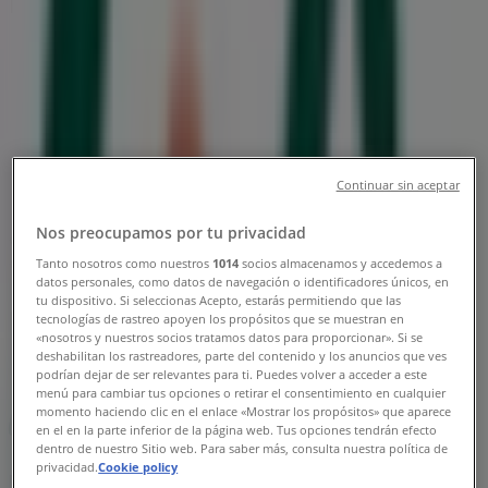
Burlöv - Öppettider & Rabatter
Tiendeo i Burlöv
»
Apotek och Hälsa Erbjudanden i Burlöv
»
Life i Burlöv
»
Continuar sin aceptar
Life | Kronetorpsvägen 2
Nos preocupamos por tu privacidad
Karta
010-543 3499
Tanto nosotros como nuestros
1014
socios almacenamos y accedemos a
Karta
010-543 3499
datos personales, como datos de navegación o identificadores únicos, en
tu dispositivo. Si seleccionas Acepto, estarás permitiendo que las
Life Erbjudanden i Burlöv
tecnologías de rastreo apoyen los propósitos que se muestran en
«nosotros y nuestros socios tratamos datos para proporcionar». Si se
deshabilitan los rastreadores, parte del contenido y los anuncios que ves
podrían dejar de ser relevantes para ti. Puedes volver a acceder a este
menú para cambiar tus opciones o retirar el consentimiento en cualquier
momento haciendo clic en el enlace «Mostrar los propósitos» que aparece
en el en la parte inferior de la página web. Tus opciones tendrán efecto
dentro de nuestro Sitio web. Para saber más, consulta nuestra política de
privacidad.
Cookie policy
Life