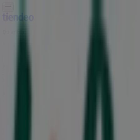
Du är här:
Burlöv
Featured
Matbutiker
Möbler och Inredning
Bygg och
Trädgård
Kläder, Skor och Accessoarer
Elektronik och
Vitvaror
Sport
Bilar och Motor
Leksaker och Barn
Skönhet
och Parfym
Apotek och Hälsa
Restauranger och
Kaféer
Böcker och Kontorsmaterial
Resor
Banker
Reklam
Life Butik | Kronetorpsvägen 2,