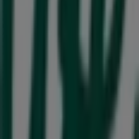
Välkommen till
Life
-butiken på Tiendeo, där du kan
upptäcka de bästa
erbjudandena
,
kampanjerna
och
katalogerna
från detta framstående varumärke inom
Apotek och Hälsa
. Vår fysiska butik är belägen på
Kronetorpsvägen 2
,
Burlöv
, där du hittar ett brett
utbud av kvalitetsprodukter som hjälper dig att spara
under hela
augusti 2026
.
På Tiendeo erbjuder vi dig den senaste informationen
om
Life
, inklusive öppettider, exklusiva erbjudanden och
butikens exakta läge på
Kronetorpsvägen 2
. Dessutom
får du tillgång till de senaste katalogerna från
Life
, där du
kan upptäcka de senaste kampanjerna och dra nytta av
stora rabatter på produkter inom
Apotek och Hälsa
för
dina inköp i
Burlöv
.
Missa inte chansen att besöka
Life
-butiken på
Kronetorpsvägen 2
för en fullständig
shoppingupplevelse. Vi bjuder in dig att utforska de
kampanjer vi har för dig denna
augusti
och hålla dig