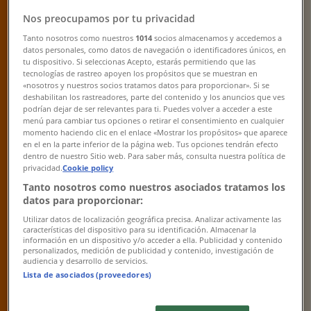
Senaste erbjudandet:
2026-07-29
Nos preocupamos por tu privacidad
Tanto nosotros como nuestros
1014
socios almacenamos y accedemos a
datos personales, como datos de navegación o identificadores únicos, en
tu dispositivo. Si seleccionas Acepto, estarás permitiendo que las
tecnologías de rastreo apoyen los propósitos que se muestran en
«nosotros y nuestros socios tratamos datos para proporcionar». Si se
Kronans Apotek
deshabilitan los rastreadores, parte del contenido y los anuncios que ves
podrían dejar de ser relevantes para ti. Puedes volver a acceder a este
menú para cambiar tus opciones o retirar el consentimiento en cualquier
20-35% rabatt!
momento haciendo clic en el enlace «Mostrar los propósitos» que aparece
en el en la parte inferior de la página web. Tus opciones tendrán efecto
Utgår den 20/8
dentro de nuestro Sitio web. Para saber más, consulta nuestra política de
privacidad.
Cookie policy
{"numCatalogs":1}
Tanto nosotros como nuestros asociados tratamos los
datos para proporcionar:
Adresser och öppettider Kronans
Utilizar datos de localización geográfica precisa. Analizar activamente las
Apotek
características del dispositivo para su identificación. Almacenar la
información en un dispositivo y/o acceder a ella. Publicidad y contenido
personalizados, medición de publicidad y contenido, investigación de
audiencia y desarrollo de servicios.
Lista de asociados (proveedores)
Kronans Apotek