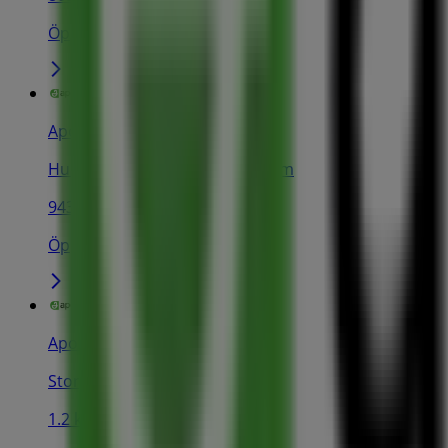
Öppna
Apoteket
Humlegårdsgatan 10, Stockholm
943 m
Öppna
Apoteket
Storgatan 28, Östermalm
1.2 km