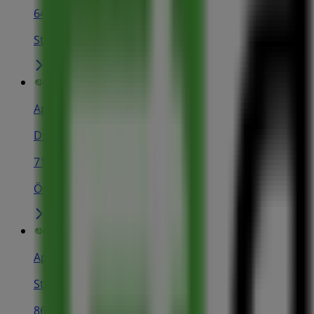
648 m
Stängt
Apoteket
Drottninggatan 59, Stockholm
717 m
Öppna
Apoteket
Sturegallerian 38, Stockholm
865 m