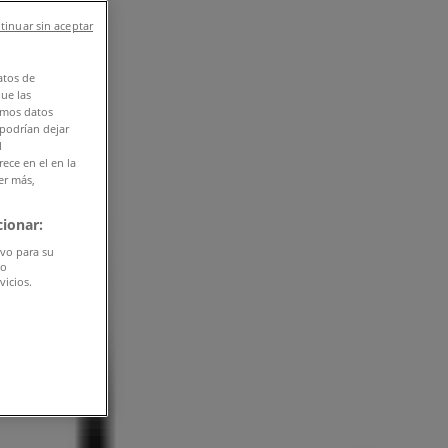
tinuar sin aceptar
atos de
que las
amos datos
 podrían dejar
l
ece en el en la
er más,
ionar:
ivo para su
do
vicios.