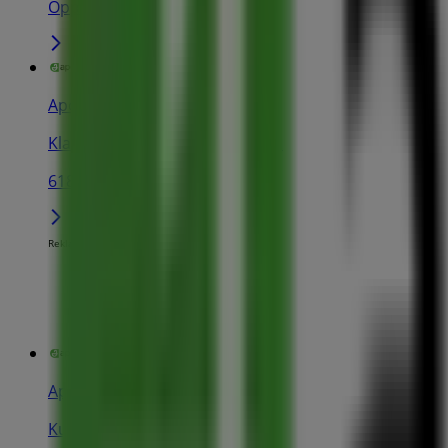
Öppna
Apoteket
Klarabergsgatan 64, Stockholm
618 m
Reklam
Apoteket
Kungsgatan 51, Stockholm