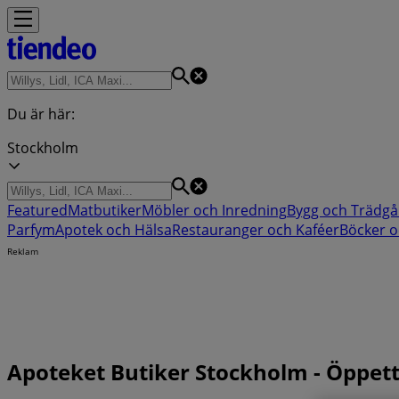
Du är här:
Stockholm
Featured
Matbutiker
Möbler och Inredning
Bygg och Trädgå
Parfym
Apotek och Hälsa
Restauranger och Kaféer
Böcker o
Reklam
Apoteket Butiker Stockholm - Öppet