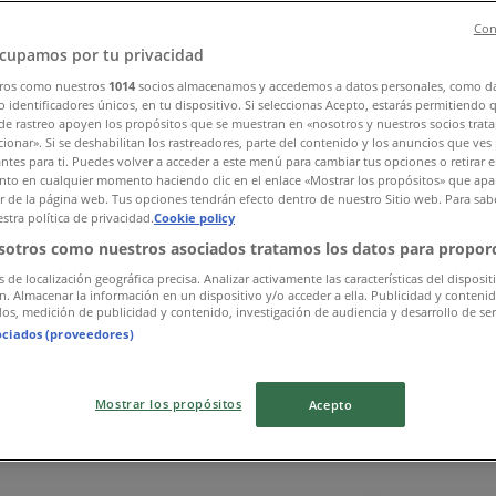
Con
cupamos por tu privacidad
ros como nuestros
1014
socios almacenamos y accedemos a datos personales, como d
 identificadores únicos, en tu dispositivo. Si seleccionas Acepto, estarás permitiendo 
de rastreo apoyen los propósitos que se muestran en «nosotros y nuestros socios trat
ionar». Si se deshabilitan los rastreadores, parte del contenido y los anuncios que ves
antes para ti. Puedes volver a acceder a este menú para cambiar tus opciones o retirar e
to en cualquier momento haciendo clic en el enlace «Mostrar los propósitos» que apar
or de la página web. Tus opciones tendrán efecto dentro de nuestro Sitio web. Para sab
stra política de privacidad.
Cookie policy
sotros como nuestros asociados tratamos los datos para proporc
s de localización geográfica precisa. Analizar activamente las características del disposit
ón. Almacenar la información en un dispositivo y/o acceder a ella. Publicidad y conteni
os, medición de publicidad y contenido, investigación de audiencia y desarrollo de ser
ociados (proveedores)
Mostrar los propósitos
Acepto