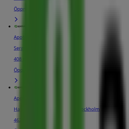
Öppna
Apoteket
Sergelgången 14, Stockholm
408 m
Öppna
Apoteket
Hamngatan 10-14, Pk-Huset, Stockholm
462 m