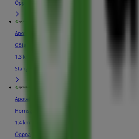
Öppna
Apoteket
Götgatan 23, Stockholm
1.3 km
Stängt
Apoteket
Hornsgatan 49, Stockholm
1.4 km
Öppna