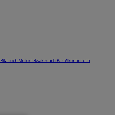
t
Bilar och Motor
Leksaker och Barn
Skönhet och