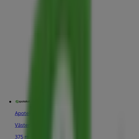
Apoteket
Västerlånggatan 16, Stockholm
375 m