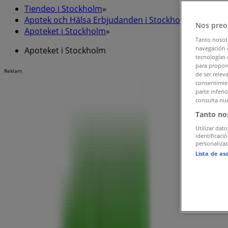
Tiendeo i Stockholm
»
Apotek och Hälsa Erbjudanden i Stockholm
»
Nos preo
Apoteket i Stockholm
»
Tanto nosot
navegación o
Apoteket i Stockholm
tecnologías 
para proporc
Reklam
de ser relev
consentimien
parte inferi
consulta nue
Tanto no
Utilizar dato
identificaci
personalizad
Lista de as