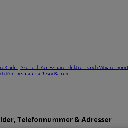
rd
Kläder, Skor och Accessoarer
Elektronik och Vitvaror
Spor
ch Kontorsmaterial
Resor
Banker
tider, Telefonnummer & Adresser