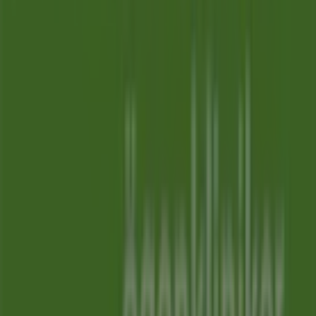
denna
augusti
och hålla dig uppdaterad om de bästa
erbjudandena från
Memira
i
Halmstad
. Besök oss och
börja spara redan idag!
Mer information om Memira
Se andra butiker av Memira i
Halmstad
Reklam