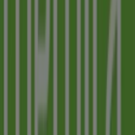
Storgatan 12, Halmstad
42 m
Stängt
Eurosko
Storgatan 12, Halmstad
42 m
Flash
Klammerdammsg. 6 NB302 42 Halmstad, Halmstad