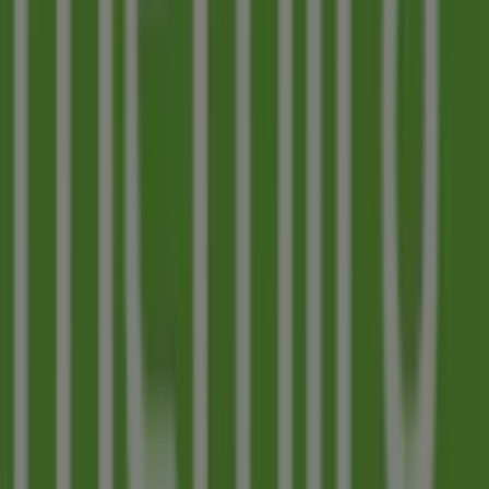
44 m
Stängt
McDonald's
Storgatan 13, Halmstad
53 m
Stängt
Halmstad'deki Apotek och Hälsa'nin
diğer işletmeleri