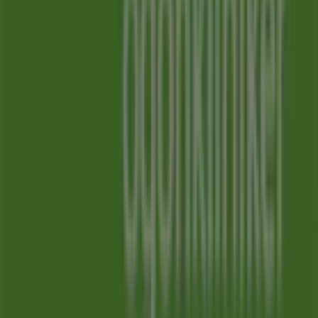
Tiendeo är en del av Shopfully, teknikföretaget som
återuppfinner lokal shopping över hela världen.