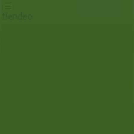
Du är här:
Halmstad
Featured
Matbutiker
Möbler och Inredning
Bygg och
Trädgård
Kläder, Skor och Accessoarer
Elektronik och
Vitvaror
Sport
Bilar och Motor
Leksaker och Barn
Skönhet
och Parfym
Apotek och Hälsa
Restauranger och
Kaféer
Böcker och Kontorsmaterial
Resor
Banker
Reklam
Memira Butik | Brogatan 3 ,