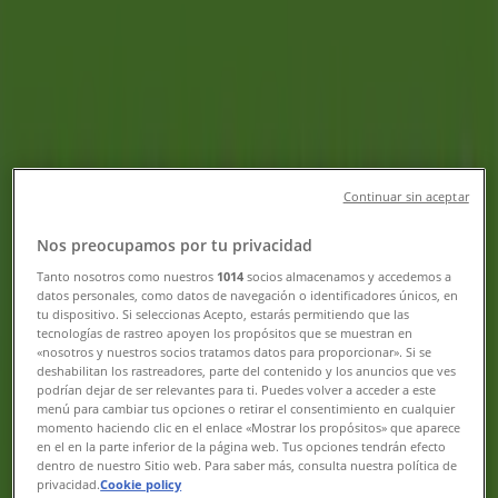
Halmstad - Öppettider & Rabatter
Tiendeo i Halmstad
»
Apotek och Hälsa Erbjudanden i Halmstad
»
Memira i Halmstad
»
Memira | Brogatan 3
Karta
035128900
Continuar sin aceptar
Karta
035128900
Nos preocupamos por tu privacidad
Vi är på väg att publicera erbjudanden från Memira
Tanto nosotros como nuestros
1014
socios almacenamos y accedemos a
datos personales, como datos de navegación o identificadores únicos, en
Reklam
tu dispositivo. Si seleccionas Acepto, estarás permitiendo que las
tecnologías de rastreo apoyen los propósitos que se muestran en
«nosotros y nuestros socios tratamos datos para proporcionar». Si se
deshabilitan los rastreadores, parte del contenido y los anuncios que ves
podrían dejar de ser relevantes para ti. Puedes volver a acceder a este
menú para cambiar tus opciones o retirar el consentimiento en cualquier
momento haciendo clic en el enlace «Mostrar los propósitos» que aparece
en el en la parte inferior de la página web. Tus opciones tendrán efecto
dentro de nuestro Sitio web. Para saber más, consulta nuestra política de
privacidad.
Cookie policy