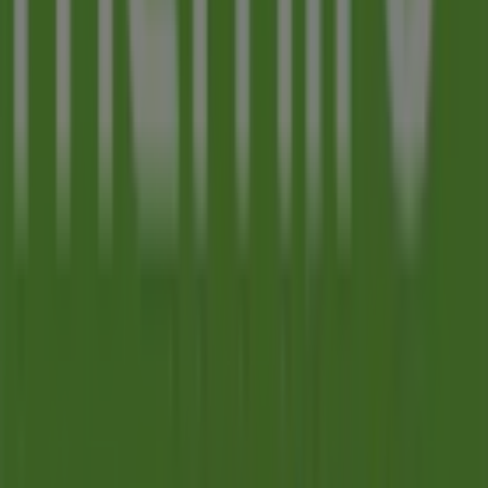
Memira
Välkommen till
Memira
-butiken på Tiendeo, där du kan
upptäcka de bästa
erbjudandena
,
kampanjerna
och
katalogerna
från detta framstående varumärke inom
Apotek och Hälsa
. Vår fysiska butik är belägen på
Brogatan 3
,
Halmstad
, där du hittar ett brett utbud av
kvalitetsprodukter som hjälper dig att spara under hela
augusti 2026
.
På Tiendeo erbjuder vi dig den senaste informationen
om
Memira
, inklusive öppettider, exklusiva erbjudanden
och butikens exakta läge på
Brogatan 3
. Dessutom får
du tillgång till de senaste katalogerna från
Memira
, där
du kan upptäcka de senaste kampanjerna och dra nytta
av stora rabatter på produkter inom
Apotek och Hälsa
för dina inköp i
Halmstad
.
Missa inte chansen att besöka
Memira
-butiken på
Brogatan 3
för en fullständig shoppingupplevelse. Vi
bjuder in dig att utforska de kampanjer vi har för dig