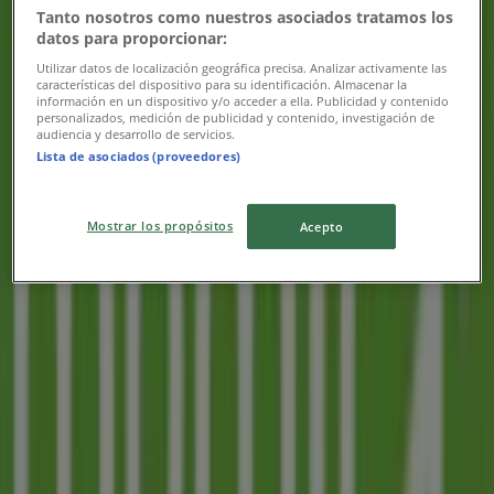
Tanto nosotros como nuestros asociados tratamos los
datos para proporcionar:
Utilizar datos de localización geográfica precisa. Analizar activamente las
características del dispositivo para su identificación. Almacenar la
información en un dispositivo y/o acceder a ella. Publicidad y contenido
personalizados, medición de publicidad y contenido, investigación de
Närmaste butiker
audiencia y desarrollo de servicios.
Lista de asociados (proveedores)
Clas Ohlson
Mostrar los propósitos
Acepto
Brogatan 1, Halmstad
42 m
Stängt
Cubus