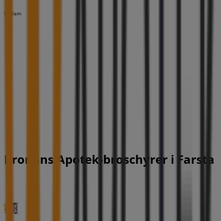
Reklam
Kronans Apotek-broschyrer i Farsta