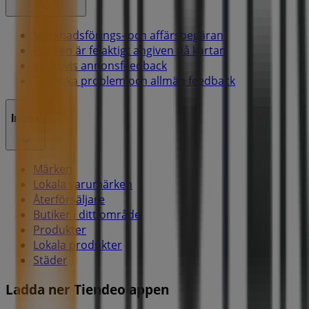
Marknadsförings- och affärsbegäran
Butiken är felaktigt angiven på kartan
Veckovis annonsfeedback
Tekniska problem och allmän feedback
Index
Märken
Lokala varumärken
Återförsäljare
Butiker i ditt område
Produkter
Lokala produkter
Städer
Ladda ner Tiendeo appen