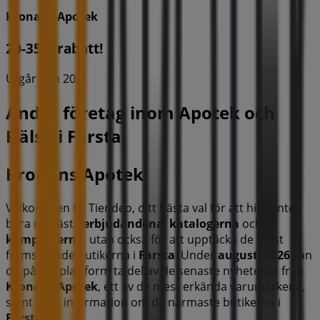
Kronans Apotek
20-35% rabatt!
Utgår den 20/8
Andra företag inom Apotek och
Hälsa i Farsta
Kronans Apotek
Välkommen till Tiendeo, ditt bästa val för att hitta inte
bara de bästa
erbjudandena
,
katalogerna
och
kampanjerna
, utan också för att upptäcka de mest
framstående butikerna i
Farsta
. Under
augusti 2026
kan
du på vår plattform ta del av de senaste nyheterna från
Kronans Apotek
, ett av de mest erkända varumärkena,
samt hitta information om de närmaste butikerna i
Farsta
.