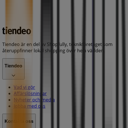
Tiendeo är en del av Shopfully, teknikföretaget som
återuppfinner lokal shopping över hela världen.
Tiendeo
Vad vi gör
Affärslösningar
Nyheter och media
Jobba med oss
Kontakta oss