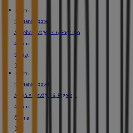
Kronans Apotek
Annebodavägen 4-6, Fagersjö
4.3 km
Stängt
Kronans Apotek
Älvsjö Ängsväg 2-6, Fagersjö
4.5 km
Öppna