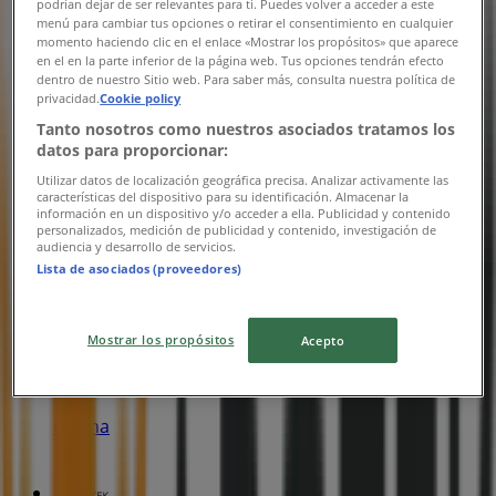
podrían dejar de ser relevantes para ti. Puedes volver a acceder a este
menú para cambiar tus opciones o retirar el consentimiento en cualquier
momento haciendo clic en el enlace «Mostrar los propósitos» que aparece
en el en la parte inferior de la página web. Tus opciones tendrán efecto
Kronans Apotek
dentro de nuestro Sitio web. Para saber más, consulta nuestra política de
privacidad.
Cookie policy
Sköndalsvägen 87, Stockholm
Tanto nosotros como nuestros asociados tratamos los
1.8 km
datos para proporcionar:
Utilizar datos de localización geográfica precisa. Analizar activamente las
Öppna
características del dispositivo para su identificación. Almacenar la
información en un dispositivo y/o acceder a ella. Publicidad y contenido
personalizados, medición de publicidad y contenido, investigación de
audiencia y desarrollo de servicios.
Lista de asociados (proveedores)
Kronans Apotek
Skarpnäcks Allé 44, Nybygget (Stockholm)
Mostrar los propósitos
Acepto
2.8 km
Öppna