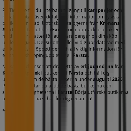
På Tiendeo får du inte bara tillgång till
kampanjer
och
rabatter, utan även detaljerad information om fysiska
butiker i din stad. Utforska katalogerna från
Kronans
Apotek
, hitta butiker i
Farsta
och upptäck produkter
med stora rabatter för att spara pengar på dina köp
under
augusti
. Dessutom håller vi dig uppdaterad med
exakta platser, öppettider och all viktig information för
en smidig shoppingupplevelse i
Farsta
.
Missa inte chansen att dra nytta av
erbjudandena
från
Kronans Apotek
i butikerna i
Farsta
och håll dig
uppdaterad om de bästa priserna under
augusti 2026
.
På Tiendeo hittar du alltid de bästa butikerna och
shoppingmöjligheterna i
Farsta
. Börja utforska butikerna
och kampanjerna vi har för dig redan nu!
Reklam