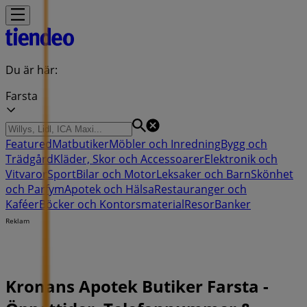
Du är här:
Farsta
Featured
Matbutiker
Möbler och Inredning
Bygg och
Trädgård
Kläder, Skor och Accessoarer
Elektronik och
Vitvaror
Sport
Bilar och Motor
Leksaker och Barn
Skönhet
och Parfym
Apotek och Hälsa
Restauranger och
Kaféer
Böcker och Kontorsmaterial
Resor
Banker
Reklam
Kronans Apotek Butiker Farsta -