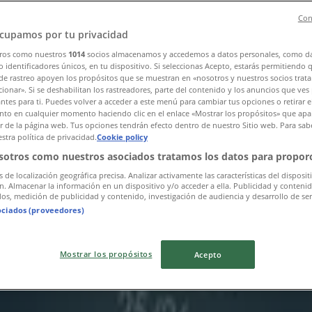
Con
cupamos por tu privacidad
ros como nuestros
1014
socios almacenamos y accedemos a datos personales, como d
 identificadores únicos, en tu dispositivo. Si seleccionas Acepto, estarás permitiendo 
de rastreo apoyen los propósitos que se muestran en «nosotros y nuestros socios trat
ionar». Si se deshabilitan los rastreadores, parte del contenido y los anuncios que ves
antes para ti. Puedes volver a acceder a este menú para cambiar tus opciones o retirar e
to en cualquier momento haciendo clic en el enlace «Mostrar los propósitos» que apar
or de la página web. Tus opciones tendrán efecto dentro de nuestro Sitio web. Para sab
stra política de privacidad.
Cookie policy
sotros como nuestros asociados tratamos los datos para proporc
shop i Göteborg
s de localización geográfica precisa. Analizar activamente las características del disposit
ón. Almacenar la información en un dispositivo y/o acceder a ella. Publicidad y conteni
os, medición de publicidad y contenido, investigación de audiencia y desarrollo de ser
ociados (proveedores)
Mostrar los propósitos
Acepto