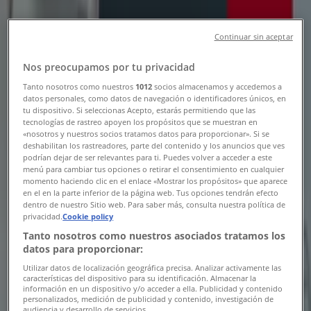
Kategorier:
Böcker och Kontorsmaterial
Continuar sin aceptar
Senaste erbjudandet:
2026-07-24
Nos preocupamos por tu privacidad
Tanto nosotros como nuestros
1012
socios almacenamos y accedemos a
datos personales, como datos de navegación o identificadores únicos, en
tu dispositivo. Si seleccionas Acepto, estarás permitiendo que las
tecnologías de rastreo apoyen los propósitos que se muestran en
Akademibokhandeln
«nosotros y nuestros socios tratamos datos para proporcionar». Si se
deshabilitan los rastreadores, parte del contenido y los anuncios que ves
podrían dejar de ser relevantes para ti. Puedes volver a acceder a este
20-50% rabatt!
menú para cambiar tus opciones o retirar el consentimiento en cualquier
momento haciendo clic en el enlace «Mostrar los propósitos» que aparece
Går ut idag
en el en la parte inferior de la página web. Tus opciones tendrán efecto
dentro de nuestro Sitio web. Para saber más, consulta nuestra política de
{"numCatalogs":1}
privacidad.
Cookie policy
Tanto nosotros como nuestros asociados tratamos los
Andra användare tittade också på
datos para proporcionar:
dessa kataloger
Utilizar datos de localización geográfica precisa. Analizar activamente las
características del dispositivo para su identificación. Almacenar la
información en un dispositivo y/o acceder a ella. Publicidad y contenido
personalizados, medición de publicidad y contenido, investigación de
audiencia y desarrollo de servicios.