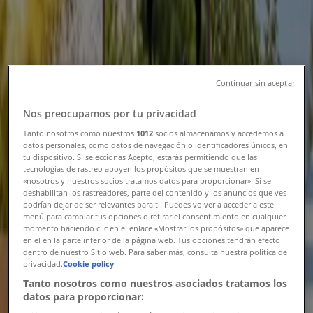
Ny
Pekås
Continuar sin aceptar
Kampanjpris!
Nos preocupamos por tu privacidad
Utgår den 9/8
Skuggarvet
Tanto nosotros como nuestros
1012
socios almacenamos y accedemos a
Ny
datos personales, como datos de navegación o identificadores únicos, en
tu dispositivo. Si seleccionas Acepto, estarás permitiendo que las
tecnologías de rastreo apoyen los propósitos que se muestran en
«nosotros y nuestros socios tratamos datos para proporcionar». Si se
Matcenter
deshabilitan los rastreadores, parte del contenido y los anuncios que ves
podrían dejar de ser relevantes para ti. Puedes volver a acceder a este
menú para cambiar tus opciones o retirar el consentimiento en cualquier
Kampanjpriser!
momento haciendo clic en el enlace «Mostrar los propósitos» que aparece
en el en la parte inferior de la página web. Tus opciones tendrán efecto
dentro de nuestro Sitio web. Para saber más, consulta nuestra política de
Utgår den 9/8
Skuggarvet
privacidad.
Cookie policy
Ny
Tanto nosotros como nuestros asociados tratamos los
datos para proporcionar: