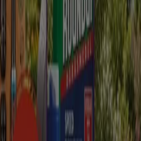
Utgår den 18/8
Skuggarvet
Ny
EKO
Exklusiva fynd
Utgår den 18/8
Skuggarvet
Visa fler
Reklam