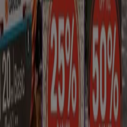
Tiendeo är en del av Shopfully, teknikföretaget som
återuppfinner lokal shopping över hela världen.
Tiendeo
Vad vi gör
Affärslösningar
Nyheter och media
Jobba med oss
Kontakta oss
Marknadsförings- och affärsbegäran
Butiken är felaktigt angiven på kartan
Veckovis annonsfeedback
Tekniska problem och allmän feedback