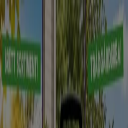
Du är här:
Skuggarvet
Featured
Matbutiker
Möbler och Inredning
Bygg och
Trädgård
Kläder, Skor och Accessoarer
Elektronik och
Vitvaror
Sport
Bilar och Motor
Leksaker och Barn
Skönhet
och Parfym
Apotek och Hälsa
Restauranger och
Kaféer
Böcker och Kontorsmaterial
Resor
Banker
Reklam
De bästa katalogerna i Skuggarvet