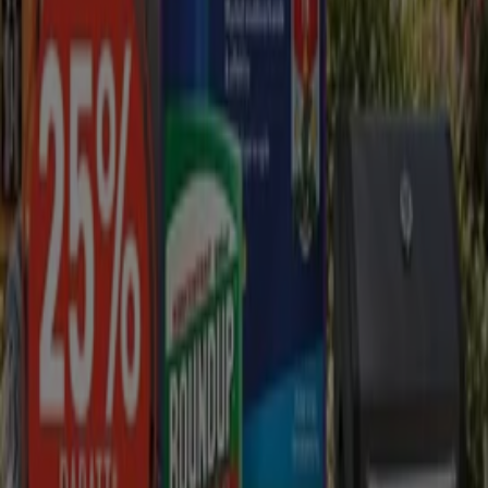
Utvalda erbjudanden
kaffe
godis
mattor
parasoll
skor
ost
gardiner
fisk och
skaldjur
potatis
Tiendeo i din stad
Stockholm
Göteborg
Malmö
Uppsala
Örebro
Västerås
Norrköping
Linköping
Jönköping
Umeå
Lund (Skåne)
Karlstad
Helsingborg
Sundsvall
Halmstad
Borås
Visa fler städer