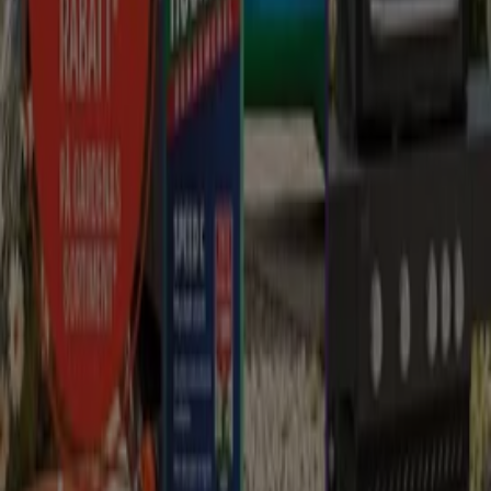
Tiendeo international
España
Italia
United Kingdom
México
Brasil
Colombia
Argentina
France
United States
Nederland
Deutschland
Perú
Chile
Portugal
Australia
Türkiye
Polska
Norge
Österreich
Sverige
Ecuador
Singapore
South Africa
Canada
Danmark
Suomi
日本
Ελλάδα
한국
Belgique
Schweiz
United Arab Emirates
România
Maroc
Ceská republika
Slovenská republika
Magyarország
България
Reklam