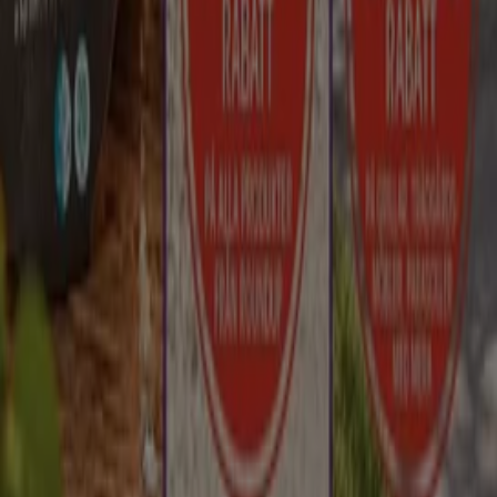
Index
Märken
Återförsäljare
Butiker i ditt område
Produkter
Städer
Ladda ner Tiendeo appen
Copyright © Tiendeo ® 2026 · Shopfully Marketing S.L.U. –
Palau de Mar – 08039 Barcelona, Spain