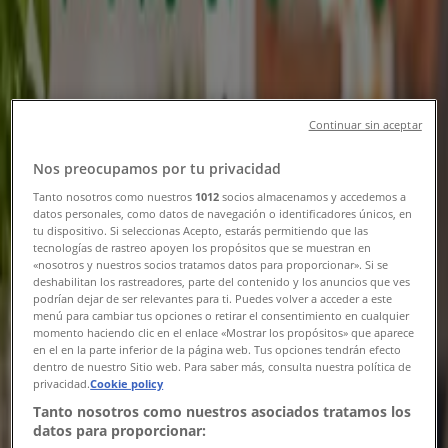
Ny
EKO
Continuar sin aceptar
Stort urval av erbjudanden
Nos preocupamos por tu privacidad
Utgår den 21/8
Ludvika
Tanto nosotros como nuestros
1012
socios almacenamos y accedemos a
Ny
datos personales, como datos de navegación o identificadores únicos, en
tu dispositivo. Si seleccionas Acepto, estarás permitiendo que las
tecnologías de rastreo apoyen los propósitos que se muestran en
«nosotros y nuestros socios tratamos datos para proporcionar». Si se
Guldfynd
deshabilitan los rastreadores, parte del contenido y los anuncios que ves
podrían dejar de ser relevantes para ti. Puedes volver a acceder a este
menú para cambiar tus opciones o retirar el consentimiento en cualquier
Erbjudande! 20% rabatt.
momento haciendo clic en el enlace «Mostrar los propósitos» que aparece
en el en la parte inferior de la página web. Tus opciones tendrán efecto
Utgår den 20/8
Ludvika
dentro de nuestro Sitio web. Para saber más, consulta nuestra política de
privacidad.
Cookie policy
Ny
Tanto nosotros como nuestros asociados tratamos los
datos para proporcionar: