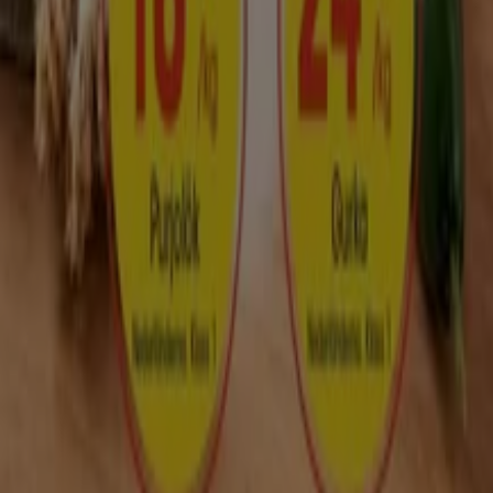
Index
Märken
Lokala varumärken
Återförsäljare
Butiker i ditt område
Produkter
Lokala produkter
Städer
Ladda ner Tiendeo appen
Copyright © Tiendeo ® 2026 · Shopfully Marketing S.L.U. –