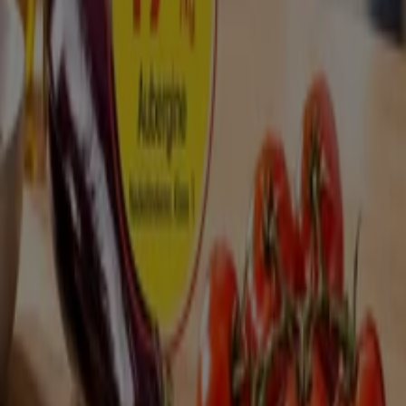
Utgår den 9/8
Ludvika
Ny
EKO
Aktuella deals och erbjudanden
Utgår den 19/8
Ludvika
Visa fler
Reklam