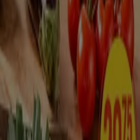
Utvalda erbjudanden
kaffe
godis
mattor
parasoll
skor
ost
gardiner
fisk och
skaldjur
potatis
Tiendeo i din stad
Stockholm
Göteborg
Malmö
Uppsala
Örebro
Västerås
Norrköping
Linköping
Jönköping
Umeå
Lund (Skåne)
Karlstad
Helsingborg
Sundsvall
Halmstad
Borås
Visa fler städer