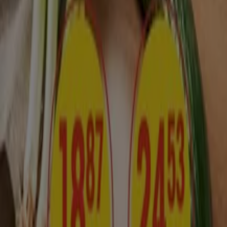
Tiendeo är en del av Shopfully, teknikföretaget som
återuppfinner lokal shopping över hela världen.
Tiendeo
Vad vi gör
Affärslösningar
Nyheter och media
Jobba med oss
Kontakta oss
Marknadsförings- och affärsbegäran
Butiken är felaktigt angiven på kartan
Veckovis annonsfeedback
Tekniska problem och allmän feedback