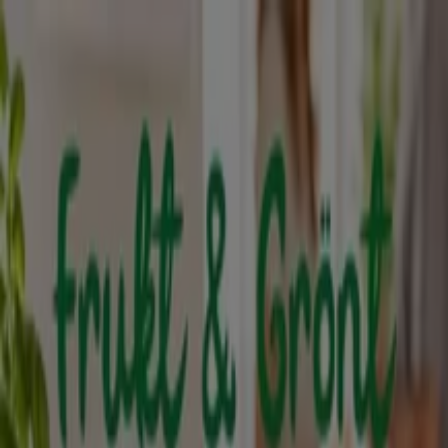
Du är här:
Ludvika
Featured
Matbutiker
Möbler och Inredning
Bygg och
Trädgård
Kläder, Skor och Accessoarer
Elektronik och
Vitvaror
Sport
Bilar och Motor
Leksaker och Barn
Skönhet
och Parfym
Apotek och Hälsa
Restauranger och
Kaféer
Böcker och Kontorsmaterial
Resor
Banker
Reklam
De bästa katalogerna i Ludvika