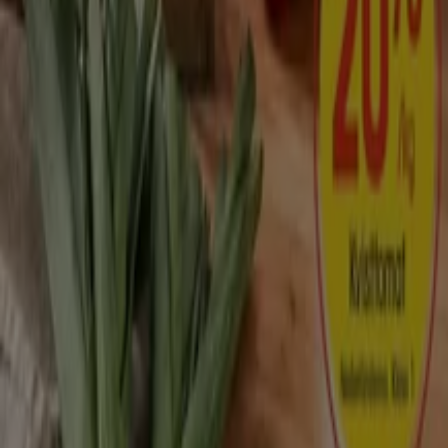
Tiendeo international
España
Italia
United Kingdom
México
Brasil
Colombia
Argentina
France
United States
Nederland
Deutschland
Perú
Chile
Portugal
Australia
Türkiye
Polska
Norge
Österreich
Sverige
Ecuador
Singapore
South Africa
Canada
Danmark
Suomi
日本
Ελλάδα
한국
Belgique
Schweiz
United Arab Emirates
România
Maroc
Ceská republika
Slovenská republika
Magyarország
България
Reklam