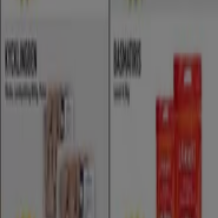
Tiendeo
Vad vi gör
Affärslösningar
Nyheter och media
Jobba med oss
Kontakta oss
Marknadsförings- och affärsbegäran
Butiken är felaktigt angiven på kartan
Veckovis annonsfeedback
Tekniska problem och allmän feedback
Index