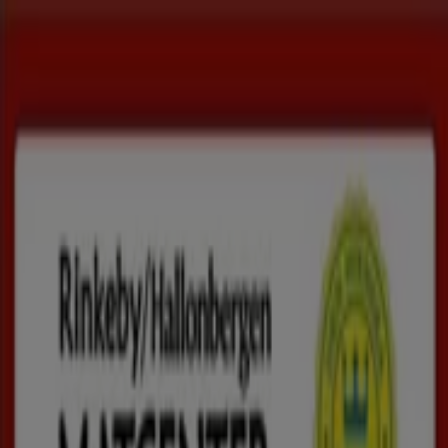
Du är här:
Klövsjö
Featured
Matbutiker
Möbler och Inredning
Bygg och
Trädgård
Kläder, Skor och Accessoarer
Elektronik och
Vitvaror
Sport
Bilar och Motor
Leksaker och Barn
Skönhet
och Parfym
Apotek och Hälsa
Restauranger och
Kaféer
Böcker och Kontorsmaterial
Resor
Banker
Reklam
De bästa katalogerna i Klövsjö