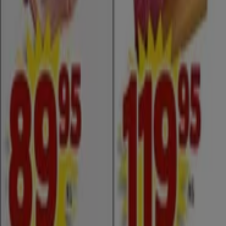
Utvalda erbjudanden
kaffe
godis
mattor
parasoll
skor
ost
gardiner
fisk och
skaldjur
potatis
Tiendeo i din stad
Stockholm
Göteborg
Malmö
Uppsala
Örebro
Västerås
Norrköping
Linköping
Jönköping
Umeå
Lund (Skåne)
Karlstad
Helsingborg
Sundsvall
Halmstad
Borås
Visa fler städer
Tiendeo international
España
Italia
United Kingdom
México
Brasil