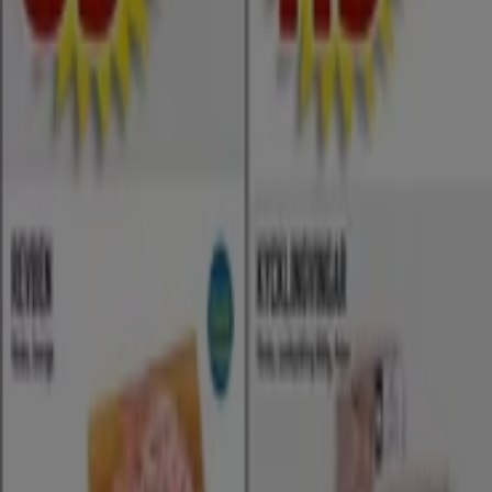
Colombia
Argentina
France
United States
Nederland
Deutschland
Perú
Chile
Portugal
Australia
Türkiye
Polska
Norge
Österreich
Sverige
Ecuador
Singapore
South Africa
Canada
Danmark
Suomi
日本
Ελλάδα
한국
Belgique
Schweiz
United Arab Emirates
România
Maroc
Ceská republika
Slovenská republika
Magyarország
България
Reklam