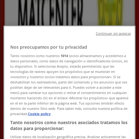
Ny
City Gross
Continuar sin aceptar
City Gross Reklamblad v.33
Nos preocupamos por tu privacidad
Utgår den 16/8
Klövsjö
Tanto nosotros como nuestros
1014
socios almacenamos y accedemos a
datos personales, como datos de navegación o identificadores únicos, en
Ny
tu dispositivo. Si seleccionas Acepto, estarás permitiendo que las
tecnologías de rastreo apoyen los propósitos que se muestran en
«nosotros y nuestros socios tratamos datos para proporcionar». Si se
deshabilitan los rastreadores, parte del contenido y los anuncios que ves
EKO
podrían dejar de ser relevantes para ti. Puedes volver a acceder a este
menú para cambiar tus opciones o retirar el consentimiento en cualquier
momento haciendo clic en el enlace «Mostrar los propósitos» que aparece
Stort urval av erbjudanden
en el en la parte inferior de la página web. Tus opciones tendrán efecto
dentro de nuestro Sitio web. Para saber más, consulta nuestra política de
Utgår den 21/8
Klövsjö
privacidad.
Cookie policy
Tanto nosotros como nuestros asociados tratamos los
datos para proporcionar:
Guldfynd
Utilizar datos de localización geográfica precisa. Analizar activamente las