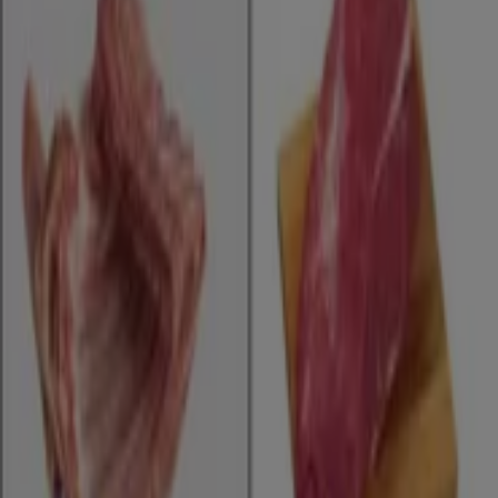
Går ut idag
Matcenter
Kampanjpriser!
Går ut idag
Klövsjö
Reklam