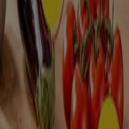
Utvalda erbjudanden
kaffe
godis
mattor
parasoll
skor
ost
gardiner
fisk och
skaldjur
potatis
Tiendeo i din stad
Stockholm
Göteborg
Malmö
Uppsala
Örebro
Västerås
Norrköping
Linköping
Jönköping
Umeå
Lund (Skåne)
Karlstad
Helsingborg
Sundsvall
Halmstad
Borås
Visa fler städer
Vilka erbjudanden kan jag hitta i