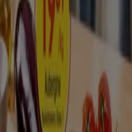
Går ut imorgon
Kalmar
EKO
Aktuella deals och erbjudanden
Utgår den 19/8
Kalmar
Visa fler
Reklam