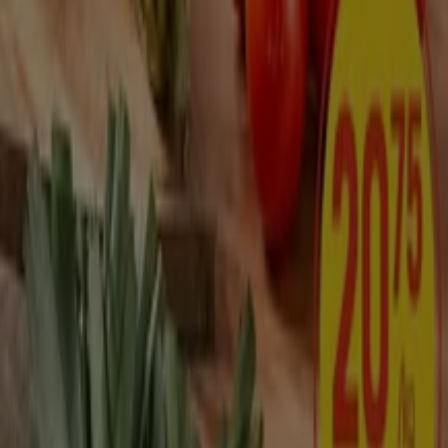
Kalmar?
Kalmar är en tätort vid
Smålandskusten. Kalmar är en av
Sveriges äldsta städer och har högt historiskt värde.
Därför finns det mycket att se i Kalmar,
exempelvis Kalmar slott, Stadsparken och Kalmar
rådhus. I Kalmar ordnas även olika evenemang, så som
Kalmar Stadsfest och Ironman. I Kalmar finns många bra
hotell att övernatta på och restauranger att äta gott på.
Kalmar shopping har mycket att erbjuda. Staden är
historiskt sett en handelsstad vilket lever kvar än idag.
Du kan bland annat shoppa möbler på
IKEA Kalmar
. Du
kan även handla på shoppingcenter, så som
Gallerian
,
Hansa City
och
Baronen
. I Kalmar finns ett brett utbud
av butiker, såsom Mediamarkt, Netto, Bauhaus, Cervera,
Kappahl och Modehuset.