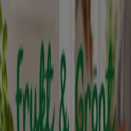
Du är här:
Kalmar
Featured
Matbutiker
Möbler och Inredning
Bygg och
Trädgård
Kläder, Skor och Accessoarer
Elektronik och
Vitvaror
Sport
Bilar och Motor
Leksaker och Barn
Skönhet
och Parfym
Apotek och Hälsa
Restauranger och
Kaféer
Böcker och Kontorsmaterial
Resor
Banker
Reklam
De bästa katalogerna i Kalmar