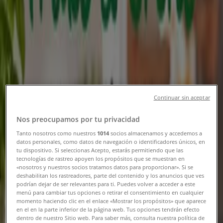
Ny
EKO
Stort urval av erbjudanden
Utgår den 21/8
Kalmar
Continuar sin aceptar
Ny
Nos preocupamos por tu privacidad
Tanto nosotros como nuestros
1014
socios almacenamos y accedemos a
Guldfynd
datos personales, como datos de navegación o identificadores únicos, en
tu dispositivo. Si seleccionas Acepto, estarás permitiendo que las
tecnologías de rastreo apoyen los propósitos que se muestran en
Erbjudande! 20% rabatt.
«nosotros y nuestros socios tratamos datos para proporcionar». Si se
deshabilitan los rastreadores, parte del contenido y los anuncios que ves
Utgår den 20/8
Kalmar
podrían dejar de ser relevantes para ti. Puedes volver a acceder a este
Ny
menú para cambiar tus opciones o retirar el consentimiento en cualquier
momento haciendo clic en el enlace «Mostrar los propósitos» que aparece
en el en la parte inferior de la página web. Tus opciones tendrán efecto
dentro de nuestro Sitio web. Para saber más, consulta nuestra política de