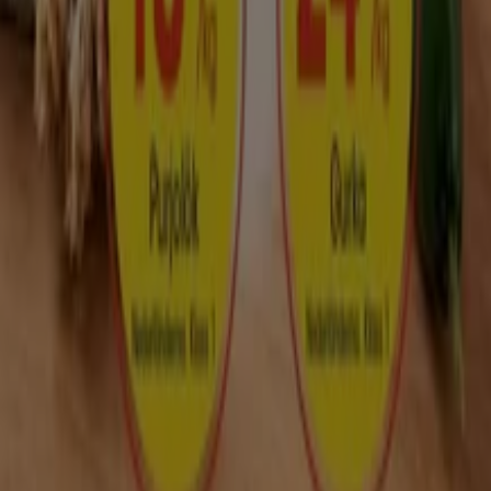
Tekniska problem och allmän feedback
Index
Märken
Lokala varumärken
Återförsäljare
Butiker i ditt område
Produkter
Lokala produkter
Städer
Ladda ner Tiendeo appen