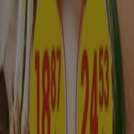
Tiendeo är en del av Shopfully, teknikföretaget som
återuppfinner lokal shopping över hela världen.
Tiendeo
Vad vi gör
Affärslösningar
Nyheter och media
Jobba med oss
Kontakta oss
Marknadsförings- och affärsbegäran
Butiken är felaktigt angiven på kartan
Veckovis annonsfeedback