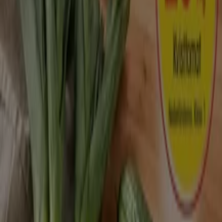
Tiendeo international
España
Italia
United Kingdom
México
Brasil
Colombia
Argentina
France
United States
Nederland
Deutschland
Perú
Chile
Portugal
Australia
Türkiye
Polska
Norge
Österreich
Sverige
Ecuador
Singapore
South Africa
Canada
Danmark
Suomi
日本
Ελλάδα
한국
Belgique
Schweiz
United Arab Emirates
România
Maroc
Ceská republika
Slovenská republika
Magyarország
България
Reklam