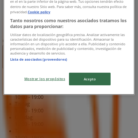
en el en la parte inferior de la página web. Tus opciones tendrán efecto
10:00 - 19:00
dentro de nuestro Sitio web. Para saber más, consulta nuestra política de
Fredag
privacidad.
Cookie policy
10:00 - 19:00
Tanto nosotros como nuestros asociados tratamos los
Lördag
datos para proporcionar:
10:00 - 17:00
Utilizar datos de localización geográfica precisa. Analizar activamente las
características del dispositivo para su identificación. Almacenar la
Karta
0735-440093
información en un dispositivo y/o acceder a ella. Publicidad y contenido
personalizados, medición de publicidad y contenido, investigación de
audiencia y desarrollo de servicios.
Öppna
Tills 19:00
Lista de asociados (proveedores)
Söndag
Mostrar los propósitos
Acepto
12:00 - 16:00
Måndag
10:00 - 19:00
Tisdag
10:00 - 19:00
Onsdag
10:00 - 19:00
Torsdag
10:00 - 19:00