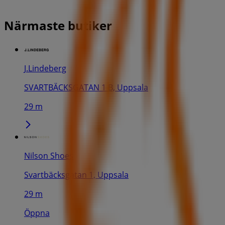
Närmaste butiker
J.Lindeberg
SVARTBÄCKSGATAN 1 B, Uppsala
29 m
Nilson Shoes
Svartbäcksgatan 1, Uppsala
29 m
Öppna