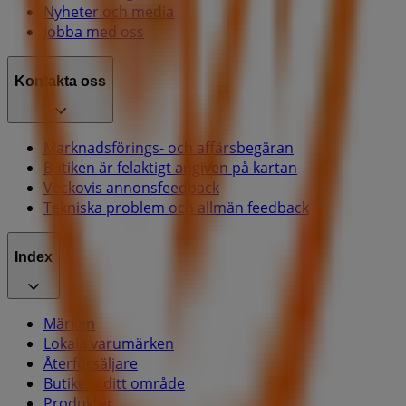
Nyheter och media
Jobba med oss
Kontakta oss
Marknadsförings- och affärsbegäran
Butiken är felaktigt angiven på kartan
Veckovis annonsfeedback
Tekniska problem och allmän feedback
Index
Märken
Lokala varumärken
Återförsäljare
Butiker i ditt område
Produkter