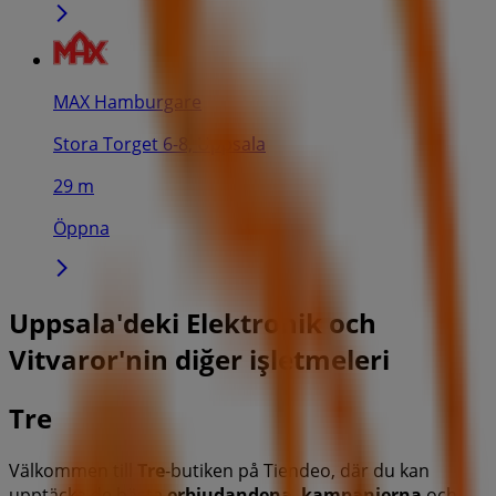
MAX Hamburgare
Stora Torget 6-8, Uppsala
29 m
Öppna
Uppsala'deki Elektronik och
Vitvaror'nin diğer işletmeleri
Tre
Välkommen till
Tre
-butiken på Tiendeo, där du kan
upptäcka de bästa
erbjudandena
,
kampanjerna
och