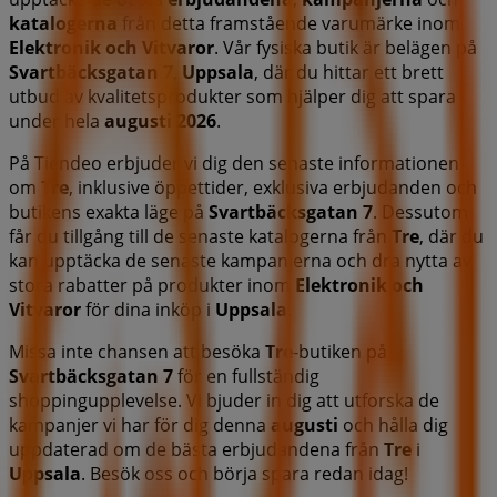
katalogerna
från detta framstående varumärke inom
Elektronik och Vitvaror
. Vår fysiska butik är belägen på
Svartbäcksgatan 7
,
Uppsala
, där du hittar ett brett
utbud av kvalitetsprodukter som hjälper dig att spara
under hela
augusti 2026
.
På Tiendeo erbjuder vi dig den senaste informationen
om
Tre
, inklusive öppettider, exklusiva erbjudanden och
butikens exakta läge på
Svartbäcksgatan 7
. Dessutom
får du tillgång till de senaste katalogerna från
Tre
, där du
kan upptäcka de senaste kampanjerna och dra nytta av
stora rabatter på produkter inom
Elektronik och
Vitvaror
för dina inköp i
Uppsala
.
Missa inte chansen att besöka
Tre
-butiken på
Svartbäcksgatan 7
för en fullständig
shoppingupplevelse. Vi bjuder in dig att utforska de
kampanjer vi har för dig denna
augusti
och hålla dig
uppdaterad om de bästa erbjudandena från
Tre
i
Uppsala
. Besök oss och börja spara redan idag!