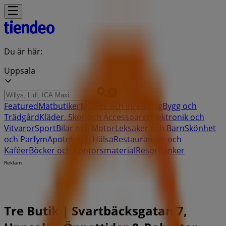
Du är här:
Uppsala
Featured
Matbutiker
Möbler och Inredning
Bygg och
Trädgård
Kläder, Skor och Accessoarer
Elektronik och
Vitvaror
Sport
Bilar och Motor
Leksaker och Barn
Skönhet
och Parfym
Apotek och Hälsa
Restauranger och
Kaféer
Böcker och Kontorsmaterial
Resor
Banker
Reklam
Tre Butik | Svartbäcksgatan 7,