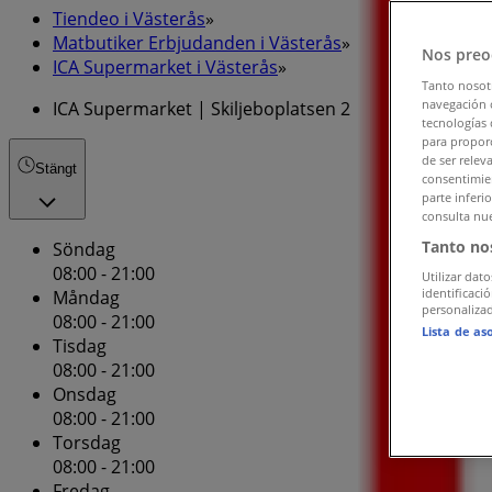
Tiendeo i Västerås
»
Matbutiker Erbjudanden i Västerås
»
Nos preo
ICA Supermarket i Västerås
»
Tanto nosot
navegación o
ICA Supermarket | Skiljeboplatsen 2
tecnologías 
para proporc
de ser relev
Stängt
consentimien
parte inferi
consulta nue
Tanto no
Söndag
08:00 - 21:00
Utilizar dato
identificaci
Måndag
personalizad
08:00 - 21:00
Lista de as
Tisdag
08:00 - 21:00
Onsdag
08:00 - 21:00
Torsdag
08:00 - 21:00
Fredag