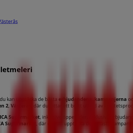
Västerås
şletmeleri
r du kan upptäcka de bästa
erbjudandena
,
kampanjerna
o
en 2
,
Västerås
, där du hittar ett brett utbud av kvalitetspr
ICA Supermarket
, inklusive öppettider, exklusiva erbjuda
CA Supermarket
, där du kan upptäcka de senaste kampanje