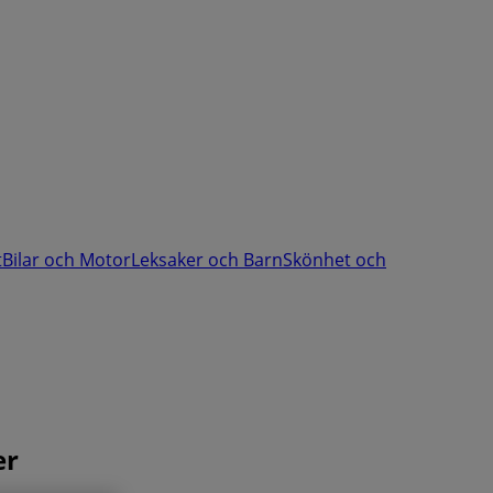
t
Bilar och Motor
Leksaker och Barn
Skönhet och
er