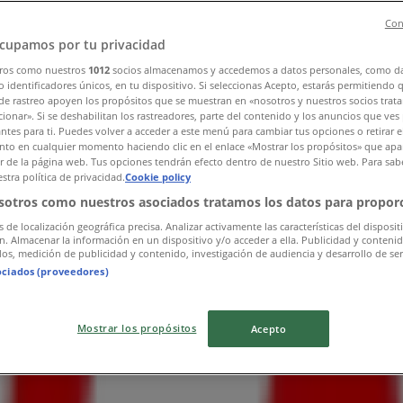
Con
cupamos por tu privacidad
ros como nuestros
1012
socios almacenamos y accedemos a datos personales, como d
 identificadores únicos, en tu dispositivo. Si seleccionas Acepto, estarás permitiendo 
de rastreo apoyen los propósitos que se muestran en «nosotros y nuestros socios trat
ionar». Si se deshabilitan los rastreadores, parte del contenido y los anuncios que ves
antes para ti. Puedes volver a acceder a este menú para cambiar tus opciones o retirar e
to en cualquier momento haciendo clic en el enlace «Mostrar los propósitos» que apar
or de la página web. Tus opciones tendrán efecto dentro de nuestro Sitio web. Para sab
stra política de privacidad.
Cookie policy
sotros como nuestros asociados tratamos los datos para proporc
s de localización geográfica precisa. Analizar activamente las características del disposit
ón. Almacenar la información en un dispositivo y/o acceder a ella. Publicidad y conteni
os, medición de publicidad y contenido, investigación de audiencia y desarrollo de ser
ociados (proveedores)
Mostrar los propósitos
Acepto