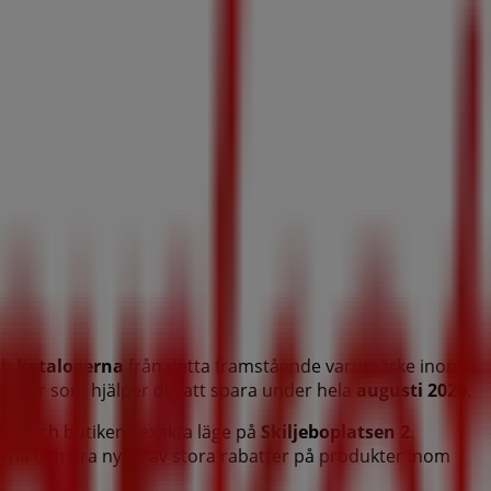
ch
katalogerna
från detta framstående varumärke inom
odukter som hjälper dig att spara under hela
augusti 2026
.
nden och butikens exakta läge på
Skiljeboplatsen 2
.
rna och dra nytta av stora rabatter på produkter inom