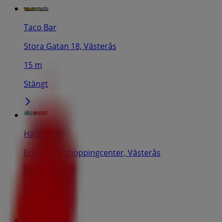
Taco Bar
Stora Gatan 18, Västerås
15 m
Stängt
Hälsokraft
Erikslunds shoppingcenter, Västerås
15 m
Stängt