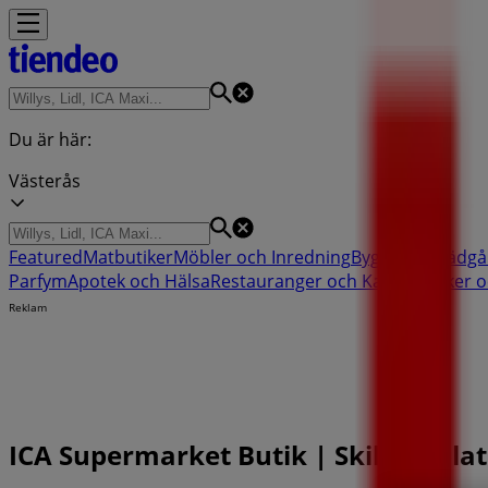
Du är här:
Västerås
Featured
Matbutiker
Möbler och Inredning
Bygg och Trädgå
Parfym
Apotek och Hälsa
Restauranger och Kaféer
Böcker o
Reklam
ICA Supermarket Butik | Skiljeboplat