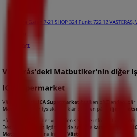
G-Star Raw
Stora Gatan 7-21 SHOP 324 Punkt 722 12 VASTERAS, 
15 m
Stängt
Västerås'deki Matbutiker'nin diğer i
ICA Supermarket
Välkommen till
ICA Supermarket
-butiken på Tiendeo, dä
Matbutiker
. Vår fysiska butik är belägen på
Skiljeboplats
På Tiendeo erbjuder vi dig den senaste informationen om
Dessutom får du tillgång till de senaste katalogerna från
I
Matbutiker
för dina inköp i
Västerås
.