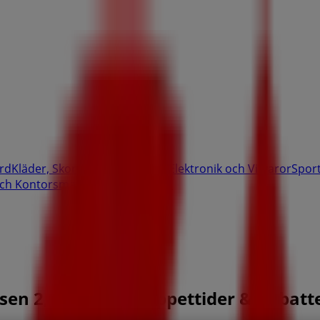
rd
Kläder, Skor och Accessoarer
Elektronik och Vitvaror
Spor
ch Kontorsmaterial
Resor
Banker
sen 2, Västerås - Öppettider & Rabatt