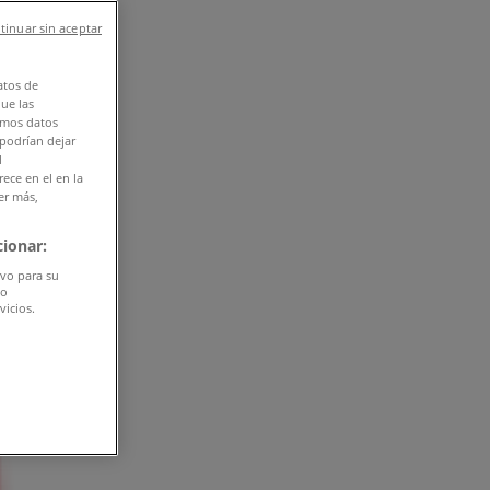
tinuar sin aceptar
atos de
que las
amos datos
 podrían dejar
l
ece en el en la
er más,
ionar:
ivo para su
do
vicios.