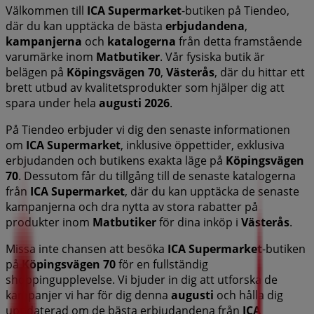
Välkommen till
ICA Supermarket
-butiken på Tiendeo,
där du kan upptäcka de bästa
erbjudandena
,
kampanjerna
och
katalogerna
från detta framstående
varumärke inom
Matbutiker
. Vår fysiska butik är
belägen på
Köpingsvägen 70
,
Västerås
, där du hittar ett
brett utbud av kvalitetsprodukter som hjälper dig att
spara under hela
augusti 2026
.
På Tiendeo erbjuder vi dig den senaste informationen
om
ICA Supermarket
, inklusive öppettider, exklusiva
erbjudanden och butikens exakta läge på
Köpingsvägen
70
. Dessutom får du tillgång till de senaste katalogerna
från
ICA Supermarket
, där du kan upptäcka de senaste
kampanjerna och dra nytta av stora rabatter på
produkter inom
Matbutiker
för dina inköp i
Västerås
.
Missa inte chansen att besöka
ICA Supermarket
-butiken
på
Köpingsvägen 70
för en fullständig
shoppingupplevelse. Vi bjuder in dig att utforska de
kampanjer vi har för dig denna
augusti
och hålla dig
uppdaterad om de bästa erbjudandena från
ICA