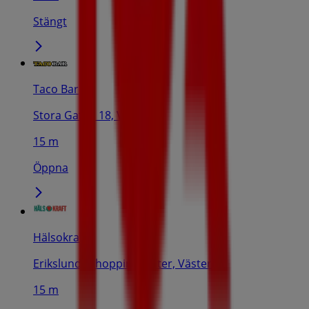
Stängt
Taco Bar
Stora Gatan 18, Västerås
15 m
Öppna
Hälsokraft
Erikslunds shoppingcenter, Västerås
15 m