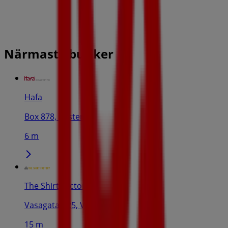
Närmaste butiker
Hafa
Box 878, Västerås
6 m
The Shirt Factory
Vasagatan 25, Västerås
15 m