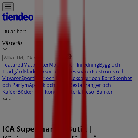
Du är här:
Västerås
Featured
Matbutiker
Möbler och Inredning
Bygg och
Trädgård
Kläder, Skor och Accessoarer
Elektronik och
Vitvaror
Sport
Bilar och Motor
Leksaker och Barn
Skönhet
och Parfym
Apotek och Hälsa
Restauranger och
Kaféer
Böcker och Kontorsmaterial
Resor
Banker
Reklam
ICA Supermarket Butik |