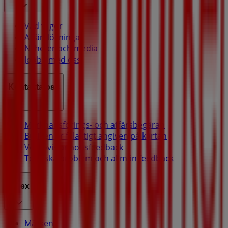
Vad vi gör
Affärslösningar
Nyheter och media
Jobba med oss
Kontakta oss
Marknadsförings- och affärsbegäran
Butiken är felaktigt angiven på kartan
Veckovis annonsfeedback
Tekniska problem och allmän feedback
Index
Märken