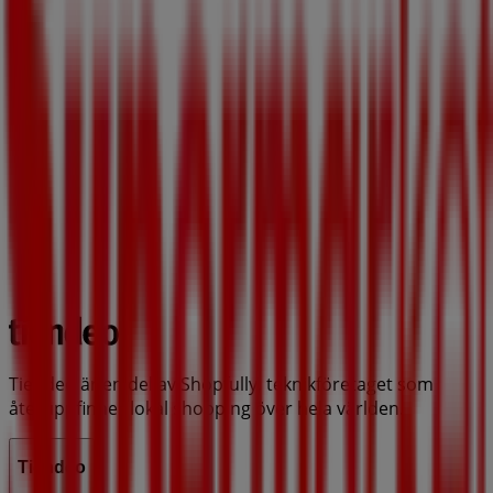
Tiendeo är en del av Shopfully, teknikföretaget som
återuppfinner lokal shopping över hela världen.
Tiendeo