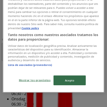
deshabilitan los rastreadores, parte del contenido y los anuncios que ves
Torsdag
podrían dejar de ser relevantes para ti. Puedes volver a acceder a este
06:30 - 21:00
menú para cambiar tus opciones o retirar el consentimiento en cualquier
Fredag
momento haciendo clic en el enlace «Mostrar los propósitos» que aparece
en el en la parte inferior de la página web. Tus opciones tendrán efecto
06:30 - 21:00
dentro de nuestro Sitio web. Para saber más, consulta nuestra política de
Lördag
privacidad.
Cookie policy
06:30 - 21:00
Tanto nosotros como nuestros asociados tratamos los
datos para proporcionar:
Karta
021-104480
Utilizar datos de localización geográfica precisa. Analizar activamente las
características del dispositivo para su identificación. Almacenar la
Öppna
Tills 21:00
información en un dispositivo y/o acceder a ella. Publicidad y contenido
personalizados, medición de publicidad y contenido, investigación de
audiencia y desarrollo de servicios.
Lista de asociados (proveedores)
Söndag
06:30 - 21:00
Måndag
Mostrar los propósitos
Acepto
06:30 - 21:00
Tisdag
06:30 - 21:00
Onsdag
06:30 - 21:00