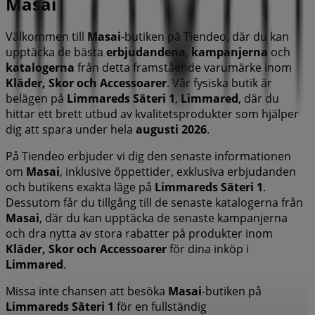
Masai
Välkommen till
Masai
-butiken på Tiendeo, där du kan
upptäcka de bästa
erbjudandena
,
kampanjerna
och
katalogerna
från detta framstående varumärke inom
Kläder, Skor och Accessoarer
. Vår fysiska butik är
belägen på
Limmareds Säteri 1
,
Limmared
, där du
hittar ett brett utbud av kvalitetsprodukter som hjälper
dig att spara under hela
augusti 2026
.
På Tiendeo erbjuder vi dig den senaste informationen
om
Masai
, inklusive öppettider, exklusiva erbjudanden
och butikens exakta läge på
Limmareds Säteri 1
.
Dessutom får du tillgång till de senaste katalogerna från
Masai
, där du kan upptäcka de senaste kampanjerna
och dra nytta av stora rabatter på produkter inom
Kläder, Skor och Accessoarer
för dina inköp i
Limmared
.
Missa inte chansen att besöka
Masai
-butiken på
Limmareds Säteri 1
för en fullständig