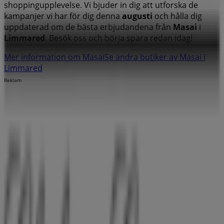
shoppingupplevelse. Vi bjuder in dig att utforska de
kampanjer vi har för dig denna
augusti
och hålla dig
uppdaterad om de bästa erbjudandena från
Masai
i
Limmared
. Besök oss och börja spara redan idag!
Mer information om Masai
Se andra butiker av Masai i
Limmared
Reklam