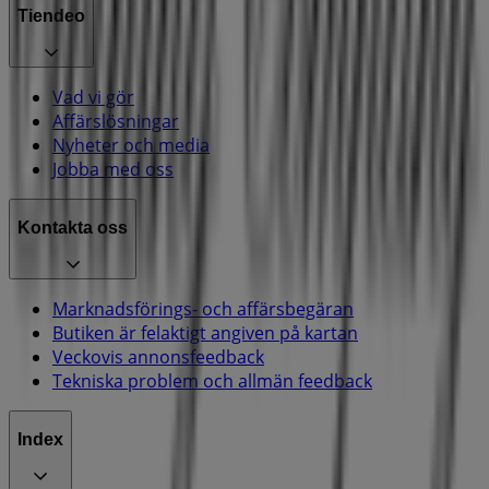
Tiendeo
Vad vi gör
Affärslösningar
Nyheter och media
Jobba med oss
Kontakta oss
Marknadsförings- och affärsbegäran
Butiken är felaktigt angiven på kartan
Veckovis annonsfeedback
Tekniska problem och allmän feedback
Index