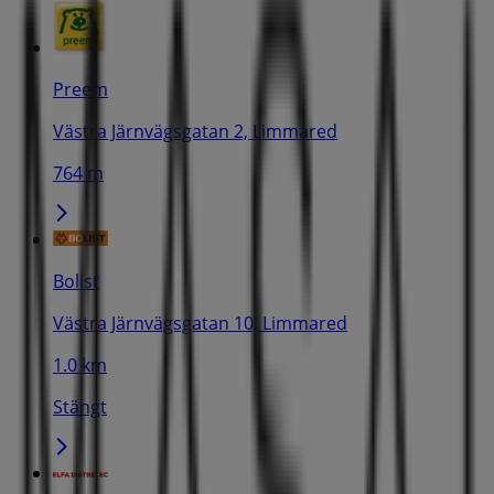
Preem
Västra Järnvägsgatan 2, Limmared
764 m
Bolist
Västra Järnvägsgatan 10, Limmared
1.0 km
Stängt