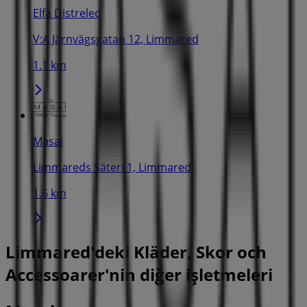
Elfa Distrelec
V:A Järnvägsgatan 12, Limmared
1.1 km
Masai
Limmareds Säteri 1, Limmared
1.6 km
Limmared'deki Kläder, Skor och
Accessoarer'nin diğer işletmeleri