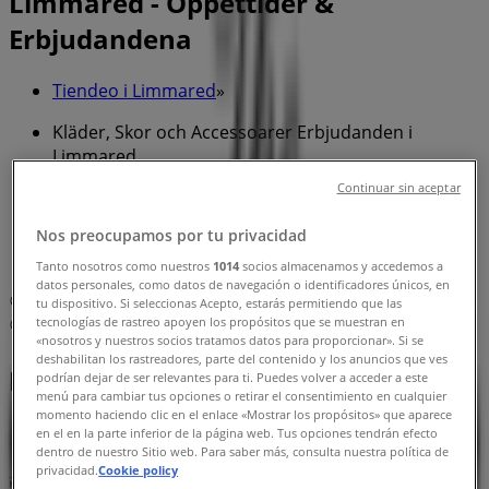
Limmared - Öppettider &
Erbjudandena
Tiendeo i Limmared
»
Kläder, Skor och Accessoarer Erbjudanden i
Limmared
Continuar sin aceptar
»
Masai i Limmared
»
Nos preocupamos por tu privacidad
Masai | Limmareds Säteri 1
Tanto nosotros como nuestros
1014
socios almacenamos y accedemos a
datos personales, como datos de navegación o identificadores únicos, en
Karta
+46 3 257 19 18
tu dispositivo. Si seleccionas Acepto, estarás permitiendo que las
tecnologías de rastreo apoyen los propósitos que se muestran en
Karta
+46 3 257 19 18
«nosotros y nuestros socios tratamos datos para proporcionar». Si se
deshabilitan los rastreadores, parte del contenido y los anuncios que ves
Masai Erbjudanden i Limmared
podrían dejar de ser relevantes para ti. Puedes volver a acceder a este
menú para cambiar tus opciones o retirar el consentimiento en cualquier
momento haciendo clic en el enlace «Mostrar los propósitos» que aparece
en el en la parte inferior de la página web. Tus opciones tendrán efecto
dentro de nuestro Sitio web. Para saber más, consulta nuestra política de
privacidad.
Cookie policy