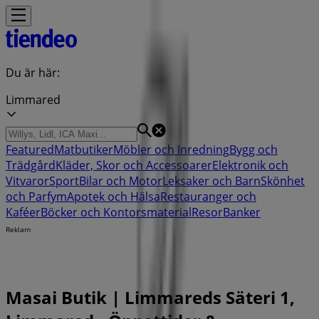
Du är här:
Limmared
Featured
Matbutiker
Möbler och Inredning
Bygg och
Trädgård
Kläder, Skor och Accessoarer
Elektronik och
Vitvaror
Sport
Bilar och Motor
Leksaker och Barn
Skönhet
och Parfym
Apotek och Hälsa
Restauranger och
Kaféer
Böcker och Kontorsmaterial
Resor
Banker
Reklam
Masai Butik | Limmareds Säteri 1,