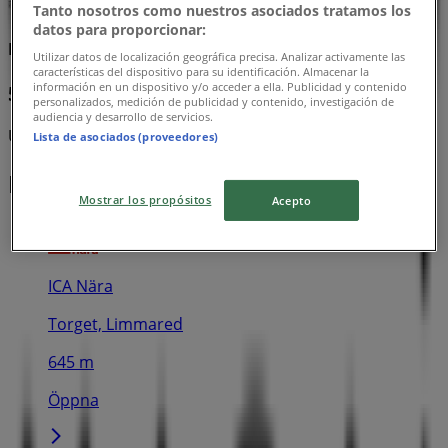
Tanto nosotros como nuestros asociados tratamos los
datos para proporcionar:
Masai
Utilizar datos de localización geográfica precisa. Analizar activamente las
características del dispositivo para su identificación. Almacenar la
información en un dispositivo y/o acceder a ella. Publicidad y contenido
50% rabatt!
personalizados, medición de publicidad y contenido, investigación de
audiencia y desarrollo de servicios.
Utgår den 21/8
Lista de asociados (proveedores)
Närmaste butiker
Mostrar los propósitos
Acepto
ICA Nära
Torget, Limmared
645 m
Öppna