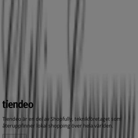
Tiendeo är en del av Shopfully, teknikföretaget som
återuppfinner lokal shopping över hela världen.