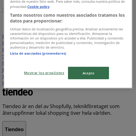
dentro de nuestro Sitio web. Para saber más, consulta nuestra política de
privacidad.
Cookie policy
1
2
3
4
5
Tanto nosotros como nuestros asociados tratamos los
...
21
datos para proporcionar:
Willys
Lidl
ÖoB
ICA Maxi
Rusta
Hemköp
Utilizar datos de localización geográfica precisa. Analizar activamente las
características del dispositivo para su identificación. Almacenar la
DollarStore
Coop
Stora Coop
City Gross
EKO
ICA
información en un dispositivo y/o acceder a ella. Publicidad y contenido
Kvantum
Systembolaget
ICA Supermarket
personalizados, medición de publicidad y contenido, investigación de
audiencia y desarrollo de servicios.
Blomsterlandet
Swedbank
Granngården
Lista de asociados (proveedores)
Snabbgross
Tempo
Jula
JYSK
Matrix Butikerna
Matcenter
Skechers
Telia
Biltema
Clas Ohlson
Jem&Fix
Byggmax
Bauhaus
Nya Pulsen
Matdax
Mostrar los propósitos
Acepto
Matvärlden
Pekås
Plantagen
Cassels
Elgiganten
ICA Nära
Matöppet
Lager 157
Tiendeo är en del av Shopfully, teknikföretaget som
återuppfinner lokal shopping över hela världen.
Tiendeo