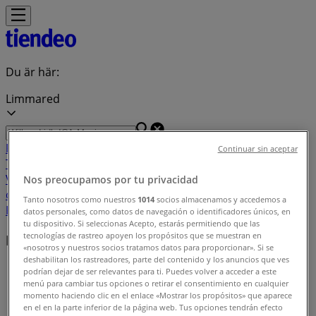
Du är här:
Limmared
Featured
Matbutiker
Möbler och Inredning
Bygg och
Continuar sin aceptar
Trädgård
Kläder, Skor och Accessoarer
Elektronik och
Vitvaror
Sport
Bilar och Motor
Leksaker och Barn
Skönhet
Nos preocupamos por tu privacidad
och Parfym
Apotek och Hälsa
Restauranger och
Tanto nosotros como nuestros
1014
socios almacenamos y accedemos a
Kaféer
Böcker och Kontorsmaterial
Resor
Banker
datos personales, como datos de navegación o identificadores únicos, en
tu dispositivo. Si seleccionas Acepto, estarás permitiendo que las
tecnologías de rastreo apoyen los propósitos que se muestran en
Butiker i ditt område
«nosotros y nuestros socios tratamos datos para proporcionar». Si se
deshabilitan los rastreadores, parte del contenido y los anuncios que ves
Tiendeo i Limmared
»
podrían dejar de ser relevantes para ti. Puedes volver a acceder a este
menú para cambiar tus opciones o retirar el consentimiento en cualquier
Butiksindex i Limmared
momento haciendo clic en el enlace «Mostrar los propósitos» que aparece
en el en la parte inferior de la página web. Tus opciones tendrán efecto