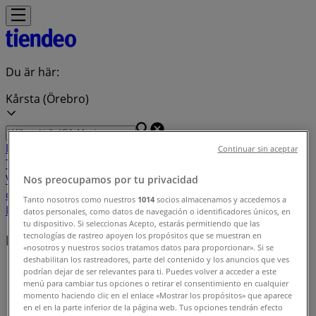
Du är här:
Kårsta (Örebro)
Featured
Matbutiker
Möbler och Inredning
Bygg och
Continuar sin aceptar
Trädgård
Kläder, Skor och Accessoarer
Elektronik och
Vitvaror
Sport
Bilar och Motor
Leksaker och Barn
Skönhet
Nos preocupamos por tu privacidad
och Parfym
Apotek och Hälsa
Restauranger och
Tanto nosotros como nuestros
1014
socios almacenamos y accedemos a
Kaféer
Böcker och Kontorsmaterial
Resor
Banker
datos personales, como datos de navegación o identificadores únicos, en
tu dispositivo. Si seleccionas Acepto, estarás permitiendo que las
tecnologías de rastreo apoyen los propósitos que se muestran en
Butiker i ditt område
«nosotros y nuestros socios tratamos datos para proporcionar». Si se
deshabilitan los rastreadores, parte del contenido y los anuncios que ves
Tiendeo i Kårsta (Örebro)
»
podrían dejar de ser relevantes para ti. Puedes volver a acceder a este
menú para cambiar tus opciones o retirar el consentimiento en cualquier
Butiksindex i Kårsta (Örebro)
momento haciendo clic en el enlace «Mostrar los propósitos» que aparece
en el en la parte inferior de la página web. Tus opciones tendrán efecto