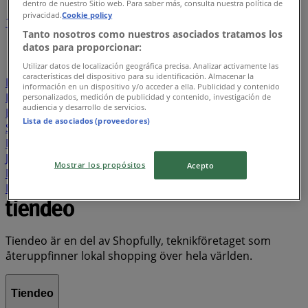
dentro de nuestro Sitio web. Para saber más, consulta nuestra política de
privacidad.
Cookie policy
1
2
3
4
5
Tanto nosotros como nuestros asociados tratamos los
...
21
datos para proporcionar:
Willys
Lidl
ÖoB
ICA Maxi
Rusta
Hemköp
Utilizar datos de localización geográfica precisa. Analizar activamente las
características del dispositivo para su identificación. Almacenar la
DollarStore
Coop
Stora Coop
City Gross
EKO
ICA
información en un dispositivo y/o acceder a ella. Publicidad y contenido
Kvantum
Systembolaget
ICA Supermarket
personalizados, medición de publicidad y contenido, investigación de
audiencia y desarrollo de servicios.
Blomsterlandet
Swedbank
Granngården
Lista de asociados (proveedores)
Snabbgross
Tempo
Jula
JYSK
Matrix Butikerna
Matcenter
Skechers
Telia
Biltema
Clas Ohlson
Jem&Fix
Byggmax
Bauhaus
Nya Pulsen
Matdax
Mostrar los propósitos
Acepto
Matvärlden
Pekås
Plantagen
Cassels
Elgiganten
ICA Nära
Matöppet
Lager 157
Tiendeo är en del av Shopfully, teknikföretaget som
återuppfinner lokal shopping över hela världen.
Tiendeo