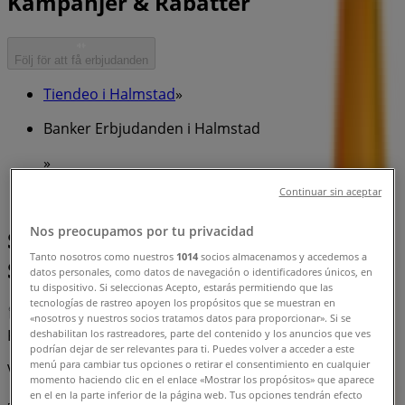
Kampanjer & Rabatter
Följ för att få erbjudanden
Tiendeo i Halmstad
»
Banker Erbjudanden i Halmstad
»
Continuar sin aceptar
Swedbank i Halmstad
Nos preocupamos por tu privacidad
Snabbkoll på erbjudanden på
Tanto nosotros como nuestros
1014
socios almacenamos y accedemos a
Swedbank i Halmstad
datos personales, como datos de navegación o identificadores únicos, en
tu dispositivo. Si seleccionas Acepto, estarás permitiendo que las
tecnologías de rastreo apoyen los propósitos que se muestran en
«nosotros y nuestros socios tratamos datos para proporcionar». Si se
Kategorier:
Banker
deshabilitan los rastreadores, parte del contenido y los anuncios que ves
podrían dejar de ser relevantes para ti. Puedes volver a acceder a este
menú para cambiar tus opciones o retirar el consentimiento en cualquier
Vi är på väg att publicera erbjudanden från Swedbank
momento haciendo clic en el enlace «Mostrar los propósitos» que aparece
en el en la parte inferior de la página web. Tus opciones tendrán efecto