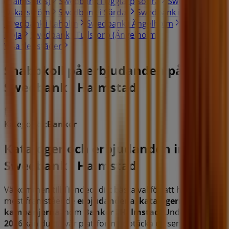
(Halmstads)
Swedbank i Ugglarp södra
Swedbank i
Oskarström
Swedbank i Särdal
Swedbank i Båstad
Swedbank i Laholm
Swedbank i Ängelholm
Swedbank i
Höja
Swedbank i Tullstorp (Ängelholm)
Visa fler städer
Snabbkoll på erbjudanden på
Swedbank i Halmstad
Kategorier:
Banker
Kataloger och erbjudanden inom
Swedbank i Halmstad
Välkommen till Tiendeo, ditt bästa val för att hitta de
mest framstående
erbjudandena
,
katalogerna
och
kampanjerna
inom
Banker
i
Halmstad
. Under
augusti
2026
kan du på vår plattform upptäcka de senaste