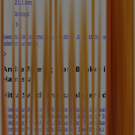
21.1 km
Stängt
Swedbank i Halmstad — Butiker, öppettider och
telefonnummer
Andra företag inom Banker i
Halmstad
Hitta Swedbank kataloger i din stad
Swedbank i Stockholm
Swedbank i Uppsala
Swedbank i Örebro
Swedbank i Västerås
Swedbank i
Linköping
Swedbank i Nissaström
Swedbank i
Tönnersjö
Swedbank i Gräsås
Swedbank i Trönninge