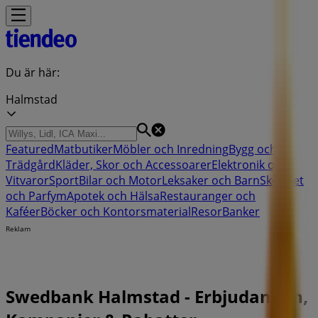
Du är här:
Halmstad
Featured
Matbutiker
Möbler och Inredning
Bygg och
Trädgård
Kläder, Skor och Accessoarer
Elektronik och
Vitvaror
Sport
Bilar och Motor
Leksaker och Barn
Skönhet
och Parfym
Apotek och Hälsa
Restauranger och
Kaféer
Böcker och Kontorsmaterial
Resor
Banker
Reklam
Swedbank Halmstad - Erbjudanden,