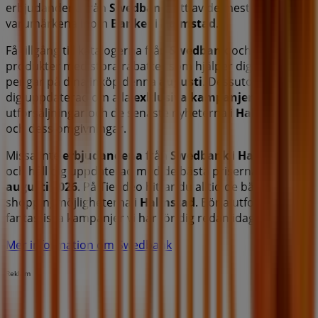
erbjudandena från
Swedbank
, ett av de mest populära
varumärkena inom
Banker
i
Halmstad
.
Få tillgång till katalogerna från
Swedbank
och upptäck
produkter med stora rabatter som hjälper dig att spara
pengar på dina inköp denna
augusti
. Dessutom håller vi
dig uppdaterad om alla
exklusiva kampanjer
,
utförsäljningar och de senaste nyheterna i
Halmstad
och dess omgivningar.
Missa inte
erbjudandena
från
Swedbank
i
Halmstad
och håll dig uppdaterad med de bästa priserna under
augusti 2026
. På Tiendeo hittar du alltid de bästa
shoppingmöjligheterna i
Halmstad
. Börja utforska de
fantastiska kampanjer vi har för dig redan idag!
Mer information om Swedbank
Reklam