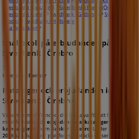
Swedbank i Biverud och Löre
Swedbank i Kil (Örebro)
Swedbank i Bäckalund
Swedbank i Ekeby (Örebro)
Swedbank i Kumla
Swedbank i Götlunda
Swedbank i
Arboga
Swedbank i Hallsberg
Visa fler städer
Snabbkoll på erbjudanden på
Swedbank i Örebro
Kategorier:
Banker
Kataloger och erbjudanden inom
Swedbank i Örebro
Välkommen till Tiendeo, ditt bästa val för att hitta de
mest framstående
erbjudandena
,
katalogerna
och
kampanjerna
inom
Banker
i
Örebro
. Under
augusti
2026
kan du på vår plattform upptäcka de senaste