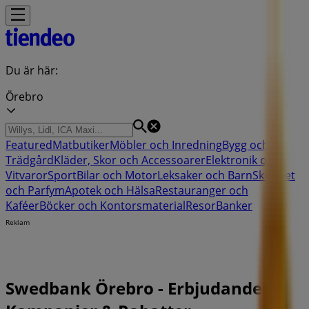
Du är här:
Örebro
Featured
Matbutiker
Möbler och Inredning
Bygg och
Trädgård
Kläder, Skor och Accessoarer
Elektronik och
Vitvaror
Sport
Bilar och Motor
Leksaker och Barn
Skönhet
och Parfym
Apotek och Hälsa
Restauranger och
Kaféer
Böcker och Kontorsmaterial
Resor
Banker
Reklam
Swedbank Örebro - Erbjudanden,