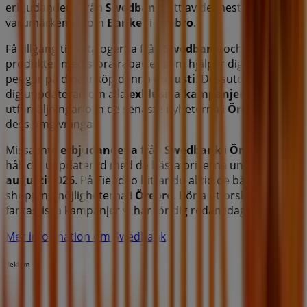
erbjudandena från
Swedbank
, ett av de mest populära
varumärkena inom
Banker
i
Örebro
.
Få tillgång till katalogerna från
Swedbank
och upptäck
produkter med stora rabatter som hjälper dig att spara
pengar på dina inköp denna
augusti
. Dessutom håller vi
dig uppdaterad om alla
exklusiva kampanjer
,
utförsäljningar och de senaste nyheterna i
Örebro
och
dess omgivningar.
Missa inte
erbjudandena
från
Swedbank
i
Örebro
och
håll dig uppdaterad med de bästa priserna under
augusti 2026
. På Tiendeo hittar du alltid de bästa
shoppingmöjligheterna i
Örebro
. Börja utforska de
fantastiska kampanjer vi har för dig redan idag!
Mer information om Swedbank
Reklam