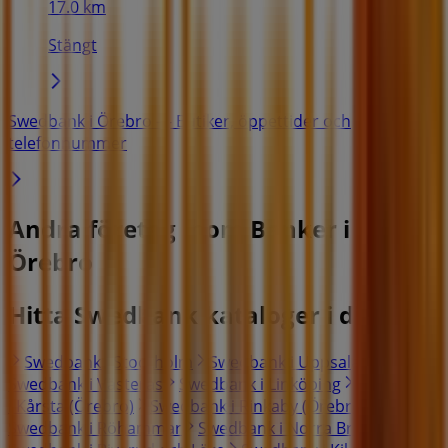
17.0 km
Stängt
Swedbank i Örebro — Butiker, öppettider och
telefonnummer
Andra företag inom Banker i
Örebro
Hitta Swedbank kataloger i din stad
Swedbank i Stockholm
Swedbank i Uppsala
Swedbank i Västerås
Swedbank i Linköping
Swedbank
i Kårsta (Örebro)
Swedbank i Rinkaby (Örebro)
Swedbank i Röhammar
Swedbank i Norra Bro