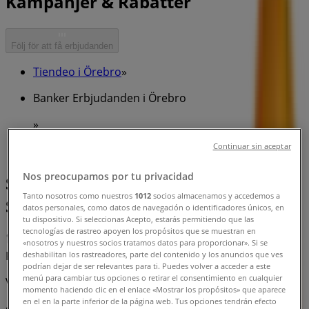
Kampanjer & Rabatter
Följ för att få erbjudanden
Tiendeo i Örebro
»
Banker Erbjudanden i Örebro
»
Continuar sin aceptar
Swedbank i Örebro
Nos preocupamos por tu privacidad
Snabbkoll på erbjudanden på
Tanto nosotros como nuestros
1012
socios almacenamos y accedemos a
Swedbank i Örebro
datos personales, como datos de navegación o identificadores únicos, en
tu dispositivo. Si seleccionas Acepto, estarás permitiendo que las
tecnologías de rastreo apoyen los propósitos que se muestran en
«nosotros y nuestros socios tratamos datos para proporcionar». Si se
Kategorier:
Banker
deshabilitan los rastreadores, parte del contenido y los anuncios que ves
podrían dejar de ser relevantes para ti. Puedes volver a acceder a este
menú para cambiar tus opciones o retirar el consentimiento en cualquier
Vi är på väg att publicera erbjudanden från Swedbank
momento haciendo clic en el enlace «Mostrar los propósitos» que aparece
en el en la parte inferior de la página web. Tus opciones tendrán efecto