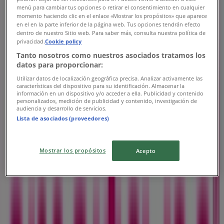
Onsdag
menú para cambiar tus opciones o retirar el consentimiento en cualquier
09:00 - 18:00
momento haciendo clic en el enlace «Mostrar los propósitos» que aparece
en el en la parte inferior de la página web. Tus opciones tendrán efecto
Torsdag
dentro de nuestro Sitio web. Para saber más, consulta nuestra política de
09:00 - 18:00
privacidad.
Cookie policy
Fredag
Tanto nosotros como nuestros asociados tratamos los
09:00 - 18:00
datos para proporcionar:
Lördag
Utilizar datos de localización geográfica precisa. Analizar activamente las
10:00 - 16:00
características del dispositivo para su identificación. Almacenar la
información en un dispositivo y/o acceder a ella. Publicidad y contenido
Karta
018-4808550
personalizados, medición de publicidad y contenido, investigación de
audiencia y desarrollo de servicios.
Lista de asociados (proveedores)
Stängt
Mostrar los propósitos
Acepto
Söndag
Stängt
Måndag
09:00 - 18:00
Tisdag