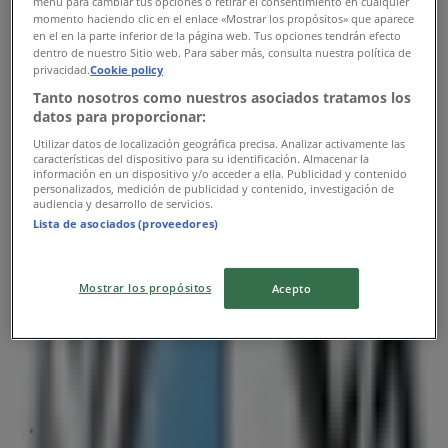
menú para cambiar tus opciones o retirar el consentimiento en cualquier
momento haciendo clic en el enlace «Mostrar los propósitos» que aparece
en el en la parte inferior de la página web. Tus opciones tendrán efecto
BMW
dentro de nuestro Sitio web. Para saber más, consulta nuestra política de
privacidad.
Cookie policy
Danderydsvägen 142, Danderyd
Tanto nosotros como nuestros asociados tratamos los
datos para proporcionar:
4.0 km
Utilizar datos de localización geográfica precisa. Analizar activamente las
características del dispositivo para su identificación. Almacenar la
información en un dispositivo y/o acceder a ella. Publicidad y contenido
personalizados, medición de publicidad y contenido, investigación de
audiencia y desarrollo de servicios.
Lista de asociados (proveedores)
BMW
Mostrar los propósitos
Acepto
Haukadalsgatan 3, Kista
7.9 km