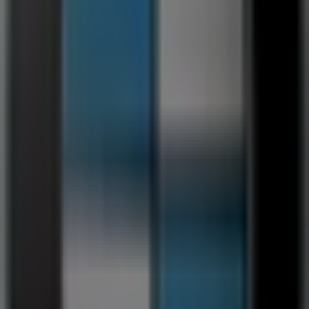
Vi är på väg att publicera erbjudanden från BMW
Städer med BMW-butiker
BMW i Danderyd
BMW i Solna
BMW i Bosön
BMW i
Lidingö
BMW i Nybygget (Stockholm)
BMW i Husby
(Stockholm)
BMW i Stockholm
BMW i Nacka
BMW i
Dåntorp
BMW i Huddinge
BMW i Tyresö
BMW i
Fagerholm, Abborrsjön och Johannesdal