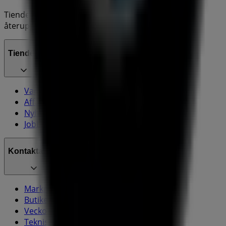
Tiendeo är en del av Shopfully, teknikföretaget som
återuppfinner lokal shopping över hela världen.
Tiendeo
Vad vi gör
Affärslösningar
Nyheter och media
Jobba med oss
Kontakta oss
Marknadsförings- och affärsbegäran
Butiken är felaktigt angiven på kartan
Veckovis annonsfeedback
Tekniska problem och allmän feedback