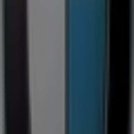
Visa fler städer
Andra företag inom Bilar och Motor
i Täby
BMW
Välkommen till Tiendeo, ditt bästa val för att hitta inte
bara de bästa
erbjudandena
,
katalogerna
och
kampanjerna
, utan också för att upptäcka de mest
framstående butikerna i
Täby
. Under
augusti 2026
kan
du på vår plattform ta del av de senaste nyheterna från
BMW
, ett av de mest erkända varumärkena, samt hitta
information om de närmaste butikerna i
Täby
.
På Tiendeo får du inte bara tillgång till
kampanjer
och
rabatter, utan även detaljerad information om fysiska
butiker i din stad. Utforska katalogerna från
BMW
, hitta
butiker i
Täby
och upptäck produkter med stora rabatter
för att spara pengar på dina köp under
augusti
.