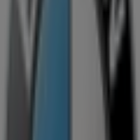
BMW
Gårdsvägen 9-11, Solna
9.0 km
Reklam