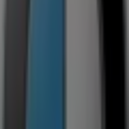
BMW
Förrådsvägen 2, Lidingö
11.0 km
BMW
Sågvägen 8, Åkersberga
13.0 km
Reklam