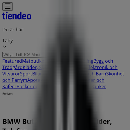
Du är här:
Täby
Featured
Matbutiker
Möbler och Inredning
Bygg och
Trädgård
Kläder, Skor och Accessoarer
Elektronik och
Vitvaror
Sport
Bilar och Motor
Leksaker och Barn
Skönhet
och Parfym
Apotek och Hälsa
Restauranger och
Kaféer
Böcker och Kontorsmaterial
Resor
Banker
Reklam
BMW Butiker Täby - Öppettider,