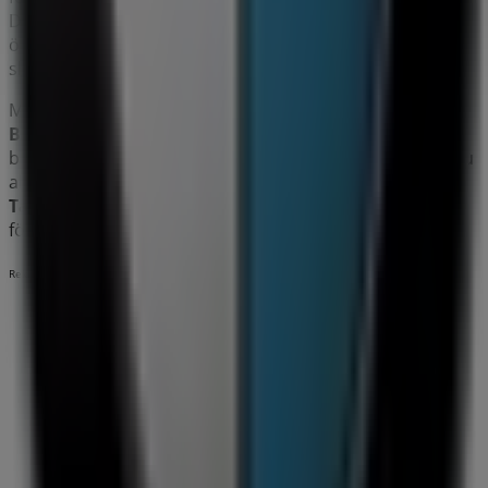
Dessutom håller vi dig uppdaterad med exakta platser,
öppettider och all viktig information för en smidig
shoppingupplevelse i
Täby
.
Missa inte chansen att dra nytta av
erbjudandena
från
BMW
i butikerna i
Täby
och håll dig uppdaterad om de
bästa priserna under
augusti 2026
. På Tiendeo hittar du
alltid de bästa butikerna och shoppingmöjligheterna i
Täby
. Börja utforska butikerna och kampanjerna vi har
för dig redan nu!
Reklam