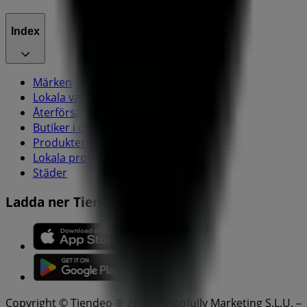
Index
Märken
Lokala varumärken
Återförsäljare
Butiker i ditt område
Produkter
Lokala produkter
Städer
Ladda ner Tiendeo appen
Copyright © Tiendeo ® 2026 · Shopfully Marketing S.L.U. –