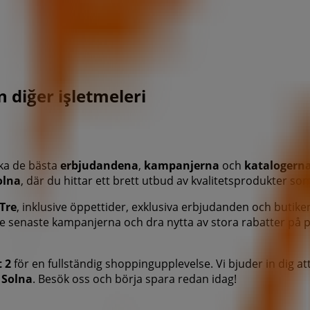
n diğer işletmeleri
cka de bästa
erbjudandena
,
kampanjerna
och
katalogern
olna
, där du hittar ett brett utbud av kvalitetsprodukter so
Tre
, inklusive öppettider, exklusiva erbjudanden och butike
de senaste kampanjerna och dra nytta av stora rabatter på
t 2
för en fullständig shoppingupplevelse. Vi bjuder in dig a
i
Solna
. Besök oss och börja spara redan idag!