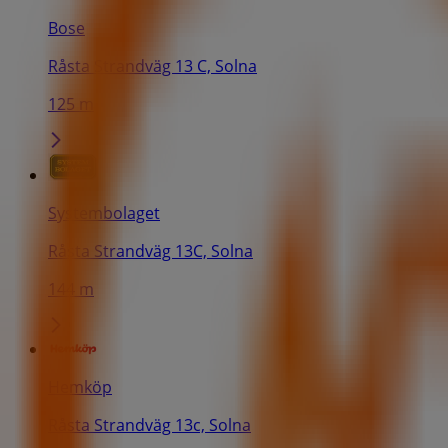
Bose
Råsta Strandväg 13 C, Solna
125 m
Systembolaget
Råsta Strandväg 13C, Solna
144 m
Hemköp
Råsta Strandväg 13c, Solna