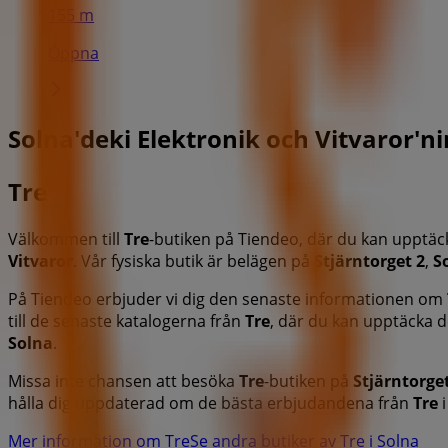
155 m
Öppna
Solna'deki Elektronik och Vitvaror'ni
Tre
Välkommen till
Tre
-butiken på Tiendeo, där du kan upptä
Vitvaror
. Vår fysiska butik är belägen på
Stjärntorget 2
,
S
På Tiendeo erbjuder vi dig den senaste informationen om
till de senaste katalogerna från
Tre
, där du kan upptäcka 
Solna
.
Missa inte chansen att besöka
Tre
-butiken på
Stjärntorge
hålla dig uppdaterad om de bästa erbjudandena från
Tre
Mer information om Tre
Se andra butiker av Tre i Solna