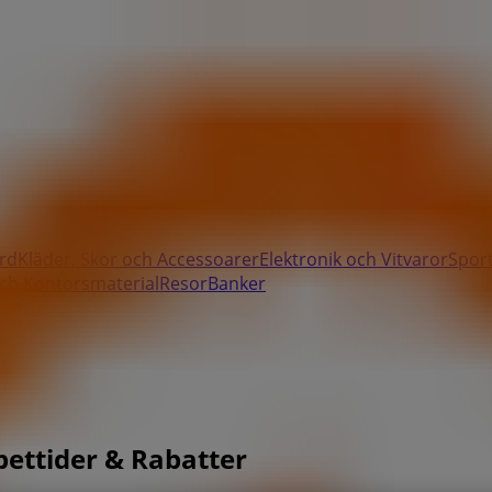
rd
Kläder, Skor och Accessoarer
Elektronik och Vitvaror
Spor
ch Kontorsmaterial
Resor
Banker
ppettider & Rabatter