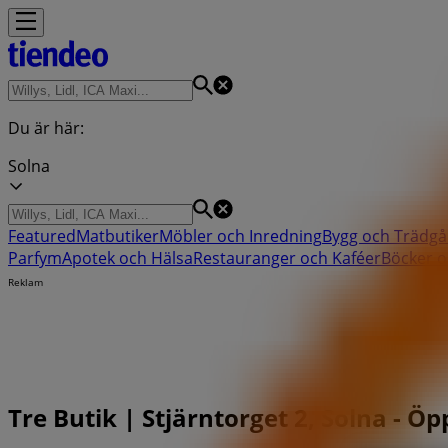
Du är här:
Solna
Featured
Matbutiker
Möbler och Inredning
Bygg och Trädgå
Parfym
Apotek och Hälsa
Restauranger och Kaféer
Böcker o
Reklam
Tre Butik | Stjärntorget 2, Solna - Ö