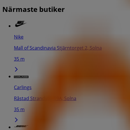
Närmaste butiker
Nike
Mall of Scandinavia Stjärntorget 2, Solna
35 m
Carlings
Råstad Strandväg 19A, Solna
35 m