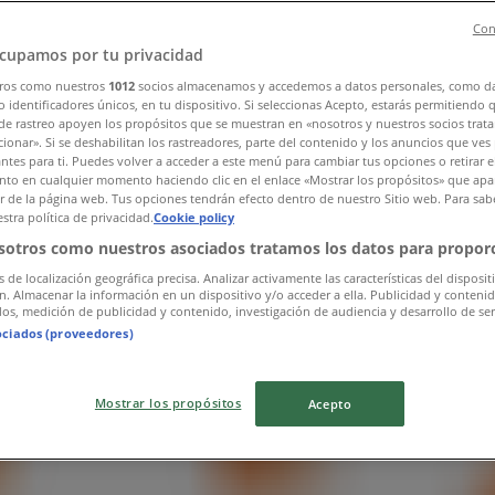
Con
cupamos por tu privacidad
ros como nuestros
1012
socios almacenamos y accedemos a datos personales, como d
 identificadores únicos, en tu dispositivo. Si seleccionas Acepto, estarás permitiendo 
de rastreo apoyen los propósitos que se muestran en «nosotros y nuestros socios trat
ionar». Si se deshabilitan los rastreadores, parte del contenido y los anuncios que ves
antes para ti. Puedes volver a acceder a este menú para cambiar tus opciones o retirar e
to en cualquier momento haciendo clic en el enlace «Mostrar los propósitos» que apar
or de la página web. Tus opciones tendrán efecto dentro de nuestro Sitio web. Para sab
stra política de privacidad.
Cookie policy
sotros como nuestros asociados tratamos los datos para proporc
s de localización geográfica precisa. Analizar activamente las características del disposit
ón. Almacenar la información en un dispositivo y/o acceder a ella. Publicidad y conteni
os, medición de publicidad y contenido, investigación de audiencia y desarrollo de ser
ociados (proveedores)
Mostrar los propósitos
Acepto