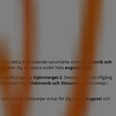
a
från detta framstående varumärke inom
Elektronik och
m hjälper dig att spara under hela
augusti 2026
.
ns exakta läge på
Stjärntorget 2
. Dessutom får du tillgång
 produkter inom
Elektronik och Vitvaror
för dina inköp i
tt utforska de kampanjer vi har för dig denna
augusti
och