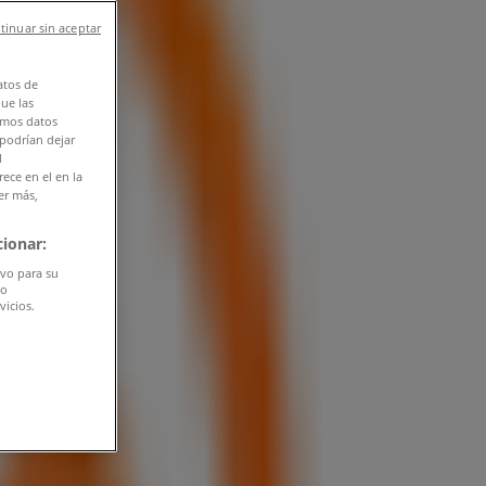
tinuar sin aceptar
atos de
que las
amos datos
 podrían dejar
l
ece en el en la
er más,
ionar:
ivo para su
do
vicios.