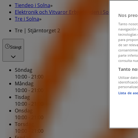
Tiendeo i Solna
»
Elektronik och Vitvaror Erbjudanden i Solna
»
Nos preo
Tre i Solna
»
Tanto nosot
navegación o
Tre | Stjärntorget 2
tecnologías 
para proporc
de ser relev
Stängt
consentimien
parte inferi
consulta nue
Tanto no
Söndag
10:00 - 21:00
Utilizar dato
identificaci
Måndag
personalizad
10:00 - 21:00
Lista de as
Tisdag
10:00 - 21:00
Onsdag
10:00 - 21:00
Torsdag
10:00 - 21:00
Fredag