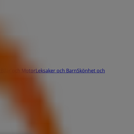
t
Bilar och Motor
Leksaker och Barn
Skönhet och