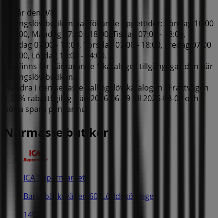
Utgår den 9/8
Ballingslöv-butiken har följande öppettider: Söndag 10:00
- 14:00, Måndag 07:00 - 18:00, Tisdag 07:00 - 18:00,
Onsdag 07:00 - 18:00, Torsdag 07:00 - 18:00, Fredag 07:00
- 18:00, Lördag 10:00 - 14:00.
Det finns för närvarande 1 kataloger tillgängliga i den här
Ballingslöv-butiken.
Bläddra i den senaste Ballingslöv-katalogen i Fraktvägen
1 20% rabatt! giltig från 2026-06-29 till 2026-08-09 och
börja spara pengar nu!
Närmaste butiker
ICA Supermarket
Barsebäcksvägen 60, Löddeköpinge
140 m