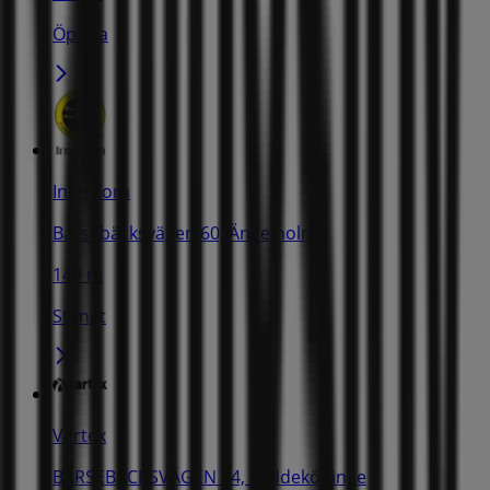
Öppna
Interflora
Barsebäcksvägen 60, Ängelholm
149 m
Stängt
Vartex
BARSEBÄCKSVÄGEN 44, Löddeköpinge