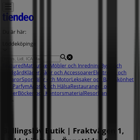
Du är här:
Löddeköpinge
Featured
Matbutiker
Möbler och Inredning
Bygg och
Trädgård
Kläder, Skor och Accessoarer
Elektronik och
Vitvaror
Sport
Bilar och Motor
Leksaker och Barn
Skönhet
och Parfym
Apotek och Hälsa
Restauranger och
Kaféer
Böcker och Kontorsmaterial
Resor
Banker
Reklam
Ballingslöv Butik | Fraktvägen 1,