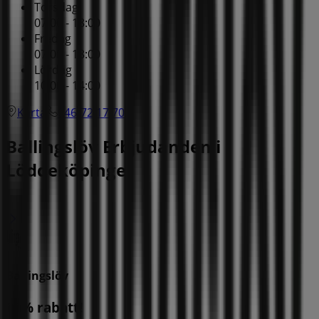
Torsdag
07:00 - 18:00
Fredag
07:00 - 18:00
Lördag
10:00 - 14:00
Karta
046-72 17 70
Ballingslöv Erbjudanden i
Löddeköpinge
Ballingslöv
20% rabatt!