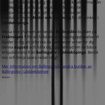
Dessutom får du tillgång till de senaste katalogerna från
Ballingslöv
, där du kan upptäcka de senaste
kampanjerna och dra nytta av stora rabatter på
produkter inom
Möbler och Inredning
för dina inköp i
Löddeköpinge
.
Missa inte chansen att besöka
Ballingslöv
-butiken på
Fraktvägen 1
för en fullständig shoppingupplevelse. Vi
bjuder in dig att utforska de kampanjer vi har för dig
denna
augusti
och hålla dig uppdaterad om de bästa
erbjudandena från
Ballingslöv
i
Löddeköpinge
. Besök
oss och börja spara redan idag!
Mer information om Ballingslöv
Se andra butiker av
Ballingslöv i Löddeköpinge
Reklam