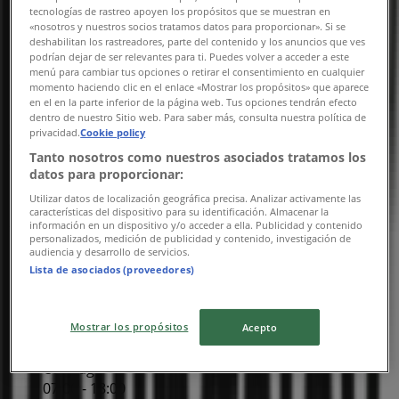
tecnologías de rastreo apoyen los propósitos que se muestran en
Torsdag
«nosotros y nuestros socios tratamos datos para proporcionar». Si se
07:00 - 18:00
deshabilitan los rastreadores, parte del contenido y los anuncios que ves
Fredag
podrían dejar de ser relevantes para ti. Puedes volver a acceder a este
menú para cambiar tus opciones o retirar el consentimiento en cualquier
07:00 - 18:00
momento haciendo clic en el enlace «Mostrar los propósitos» que aparece
Lördag
en el en la parte inferior de la página web. Tus opciones tendrán efecto
10:00 - 14:00
dentro de nuestro Sitio web. Para saber más, consulta nuestra política de
privacidad.
Cookie policy
Karta
046-72 17 70
Tanto nosotros como nuestros asociados tratamos los
datos para proporcionar:
Stängt
Utilizar datos de localización geográfica precisa. Analizar activamente las
características del dispositivo para su identificación. Almacenar la
información en un dispositivo y/o acceder a ella. Publicidad y contenido
personalizados, medición de publicidad y contenido, investigación de
Söndag
audiencia y desarrollo de servicios.
10:00 - 14:00
Lista de asociados (proveedores)
Måndag
07:00 - 18:00
Mostrar los propósitos
Tisdag
Acepto
07:00 - 18:00
Onsdag
07:00 - 18:00