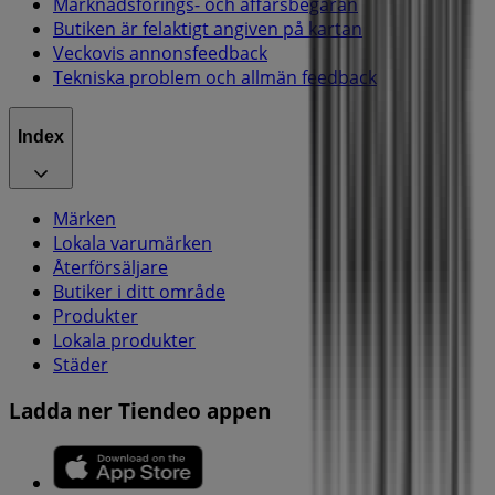
Marknadsförings- och affärsbegäran
Butiken är felaktigt angiven på kartan
Veckovis annonsfeedback
Tekniska problem och allmän feedback
Index
Märken
Lokala varumärken
Återförsäljare
Butiker i ditt område
Produkter
Lokala produkter
Städer
Ladda ner Tiendeo appen