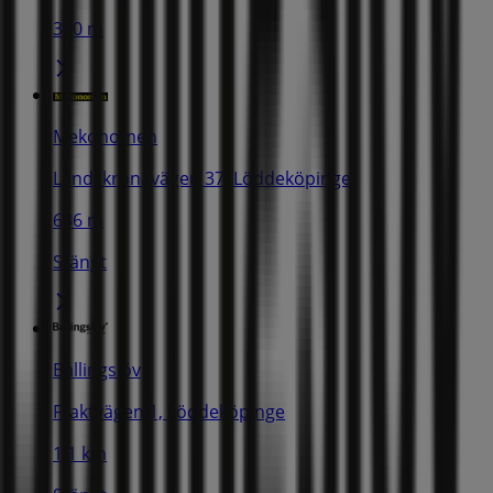
320 m
Mekonomen
Landskronavägen 37, Löddeköpinge
636 m
Stängt
Ballingslöv
Fraktvägen 1, Löddeköpinge
1.1 km