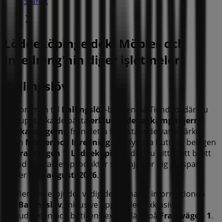
Stängt
Löddeköpinge'deki Möbler och
Inredning'nin diğer işletmeleri
Ballingslöv
Välkommen till
Ballingslöv
-butiken på Tiendeo, där du
kan upptäcka de bästa
erbjudandena
,
kampanjerna
och
katalogerna
från detta framstående varumärke
inom
Möbler och Inredning
. Vår fysiska butik är belägen
på
Fraktvägen 1
,
Löddeköpinge
, där du hittar ett brett
utbud av kvalitetsprodukter som hjälper dig att spara
under hela
augusti 2026
.
På Tiendeo erbjuder vi dig den senaste informationen
om
Ballingslöv
, inklusive öppettider, exklusiva
erbjudanden och butikens exakta läge på
Fraktvägen 1
.