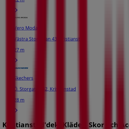
Vero Moda
Västra Storgatan 43, Kristianstad
27 m
Skechers
Ö. Storgatan 42, Kristianstad
28 m
Kristianstad'deki Kläder, Skor och Ac