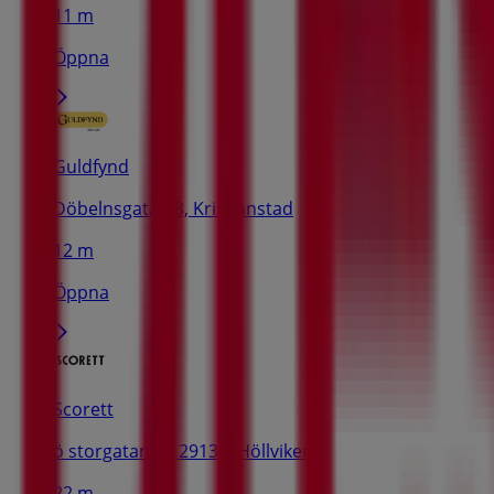
11 m
Öppna
Guldfynd
Döbelnsgatan 8, Kristianstad
12 m
Öppna
Scorett
ö storgatan 42 29131, Höllviken
22 m