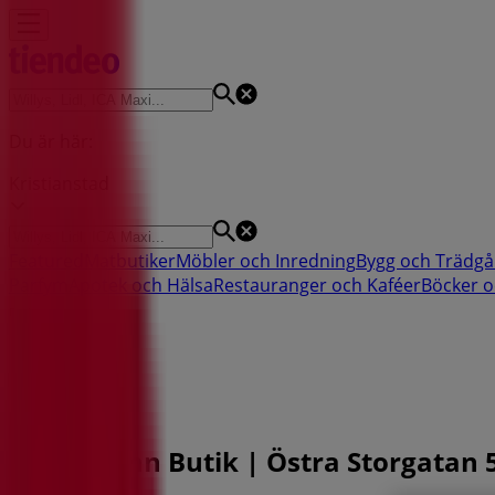
Du är här:
Kristianstad
Featured
Matbutiker
Möbler och Inredning
Bygg och Trädgå
Parfym
Apotek och Hälsa
Restauranger och Kaféer
Böcker o
Reklam
Dressmann Butik | Östra Storgatan 59