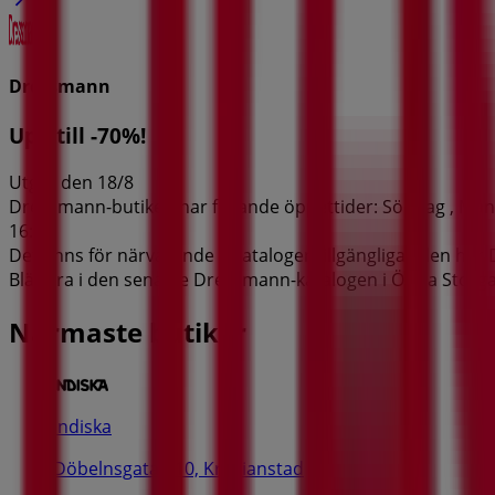
Dressmann
Upp till -70%!
Utgår den 18/8
Dressmann-butiken har följande öppettider: Söndag , Måndag 
16:00.
Det finns för närvarande 1 kataloger tillgängliga i den hä
Bläddra i den senaste Dressmann-katalogen i Östra Storgatan
Närmaste butiker
Indiska
Döbelnsgatan 10, Kristianstad