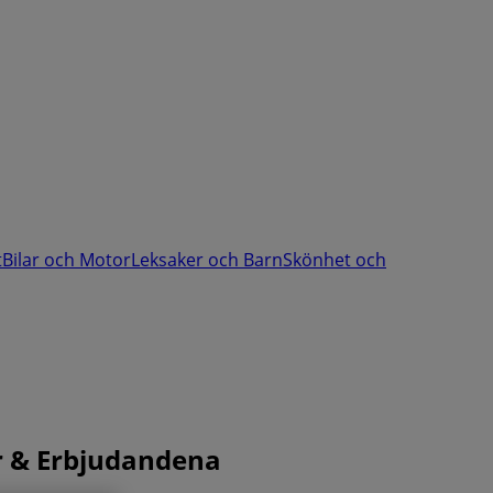
t
Bilar och Motor
Leksaker och Barn
Skönhet och
er & Erbjudandena