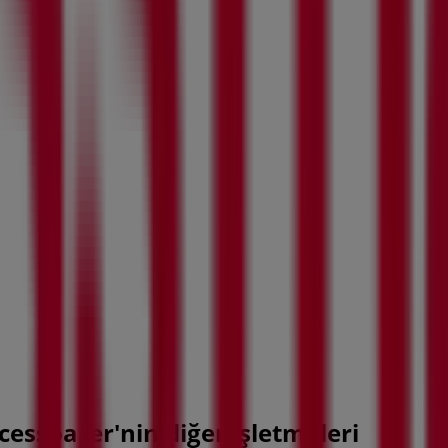
cessoarer'nin diğer işletmeleri