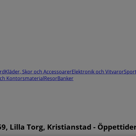
rd
Kläder, Skor och Accessoarer
Elektronik och Vitvaror
Spor
ch Kontorsmaterial
Resor
Banker
, Lilla Torg, Kristianstad - Öppettid