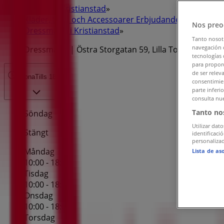
Tiendeo i Kristianstad
»
Kläder, Skor och Accessoarer Erbjudanden i Kristian
Nos preo
Dressmann i Kristianstad
»
Tanto nosot
navegación o
Dressmann | Östra Storgatan 59, Lilla Torg
tecnologías 
para proporc
de ser relev
Öppna
Tills 18:00
consentimien
parte inferi
consulta nue
Tanto no
Söndag
Utilizar dato
Stängt
identificaci
personalizad
Måndag
Lista de as
10:00 - 18:00
Tisdag
10:00 - 18:00
Onsdag
10:00 - 18:00
Torsdag