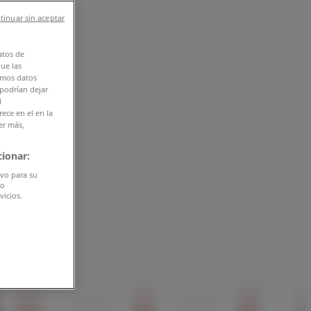
tinuar sin aceptar
atos de
que las
amos datos
 podrían dejar
l
ece en el en la
er más,
ionar:
ivo para su
do
vicios.