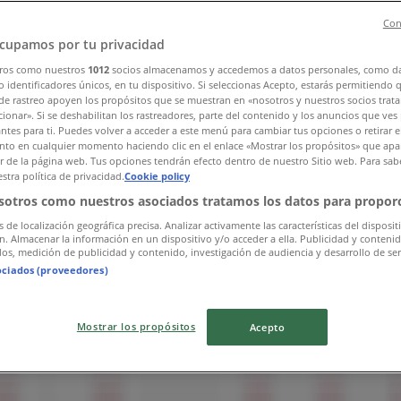
Con
stad
»
cupamos por tu privacidad
ros como nuestros
1012
socios almacenamos y accedemos a datos personales, como d
 identificadores únicos, en tu dispositivo. Si seleccionas Acepto, estarás permitiendo 
de rastreo apoyen los propósitos que se muestran en «nosotros y nuestros socios trat
ionar». Si se deshabilitan los rastreadores, parte del contenido y los anuncios que ves
antes para ti. Puedes volver a acceder a este menú para cambiar tus opciones o retirar e
to en cualquier momento haciendo clic en el enlace «Mostrar los propósitos» que apar
or de la página web. Tus opciones tendrán efecto dentro de nuestro Sitio web. Para sab
stra política de privacidad.
Cookie policy
sotros como nuestros asociados tratamos los datos para proporc
s de localización geográfica precisa. Analizar activamente las características del disposit
ón. Almacenar la información en un dispositivo y/o acceder a ella. Publicidad y conteni
os, medición de publicidad y contenido, investigación de audiencia y desarrollo de ser
ociados (proveedores)
Mostrar los propósitos
Acepto