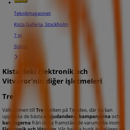
Teknikmagasinet
Kista Galleria, Stockholm
7 m
Stängt
Kista'deki Elektronik och
Vitvaror'nin diğer işletmeleri
Tre
Välkommen till
Tre
-butiken på Tiendeo, där du kan
upptäcka de bästa
erbjudandena
,
kampanjerna
och
katalogerna
från detta framstående varumärke inom
Elektronik och Vitvaror
. Vår fysiska butik är belägen på