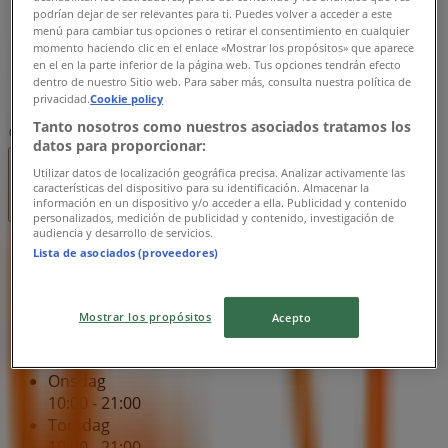
10:00 - 21:00
podrían dejar de ser relevantes para ti. Puedes volver a acceder a este
Fredag
menú para cambiar tus opciones o retirar el consentimiento en cualquier
momento haciendo clic en el enlace «Mostrar los propósitos» que aparece
10:00 - 21:00
en el en la parte inferior de la página web. Tus opciones tendrán efecto
Lördag
dentro de nuestro Sitio web. Para saber más, consulta nuestra política de
10:00 - 21:00
privacidad.
Cookie policy
Tanto nosotros como nuestros asociados tratamos los
Karta
0735-440054
datos para proporcionar:
Utilizar datos de localización geográfica precisa. Analizar activamente las
Stängt
características del dispositivo para su identificación. Almacenar la
información en un dispositivo y/o acceder a ella. Publicidad y contenido
personalizados, medición de publicidad y contenido, investigación de
audiencia y desarrollo de servicios.
Söndag
Lista de asociados (proveedores)
10:00 - 21:00
Måndag
10:00 - 21:00
Mostrar los propósitos
Acepto
Tisdag
10:00 - 21:00
Onsdag
10:00 - 21:00
Torsdag
10:00 - 21:00