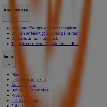
Kontakta oss
Marknadsförings- och affärsbegäran
Butiken är felaktigt angiven på kartan
Veckovis annonsfeedback
Tekniska problem och allmän feedback
Index
Märken
Lokala varumärken
Återförsäljare
Butiker i ditt område
Produkter
Lokala produkter
Städer