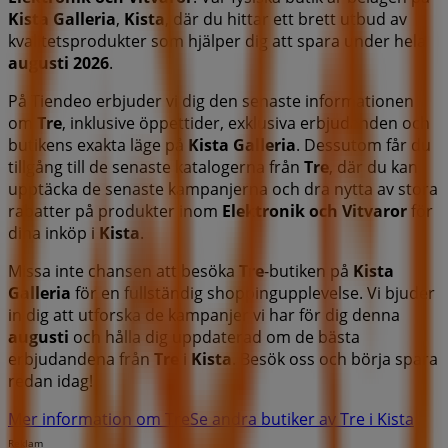
Kista Galleria
,
Kista
, där du hittar ett brett utbud av
kvalitetsprodukter som hjälper dig att spara under hela
augusti 2026
.
På Tiendeo erbjuder vi dig den senaste informationen
om
Tre
, inklusive öppettider, exklusiva erbjudanden och
butikens exakta läge på
Kista Galleria
. Dessutom får du
tillgång till de senaste katalogerna från
Tre
, där du kan
upptäcka de senaste kampanjerna och dra nytta av stora
rabatter på produkter inom
Elektronik och Vitvaror
för
dina inköp i
Kista
.
Missa inte chansen att besöka
Tre
-butiken på
Kista
Galleria
för en fullständig shoppingupplevelse. Vi bjuder
in dig att utforska de kampanjer vi har för dig denna
augusti
och hålla dig uppdaterad om de bästa
erbjudandena från
Tre
i
Kista
. Besök oss och börja spara
redan idag!
Mer information om Tre
Se andra butiker av Tre i Kista
Reklam