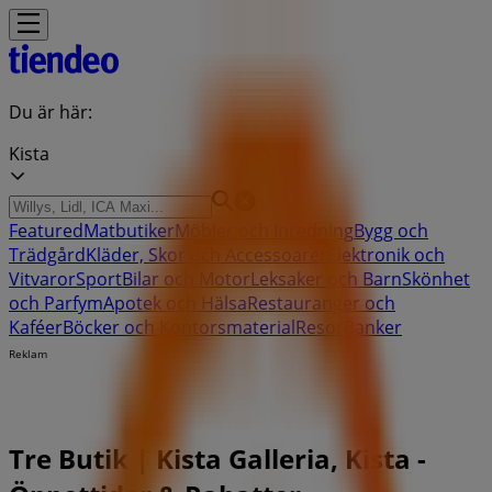
Du är här:
Kista
Featured
Matbutiker
Möbler och Inredning
Bygg och
Trädgård
Kläder, Skor och Accessoarer
Elektronik och
Vitvaror
Sport
Bilar och Motor
Leksaker och Barn
Skönhet
och Parfym
Apotek och Hälsa
Restauranger och
Kaféer
Böcker och Kontorsmaterial
Resor
Banker
Reklam
Tre Butik | Kista Galleria, Kista -