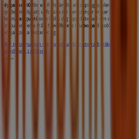
Nygatan 40
för en fullständig shoppingupplevelse. Vi
bjuder in dig att utforska de kampanjer vi har för dig
denna
augusti
och hålla dig uppdaterad om de bästa
erbjudandena från
Swedbank
i
Arboga
. Besök oss och
börja spara redan idag!
Mer information om Swedbank
Se andra butiker av
Swedbank i Arboga
Reklam