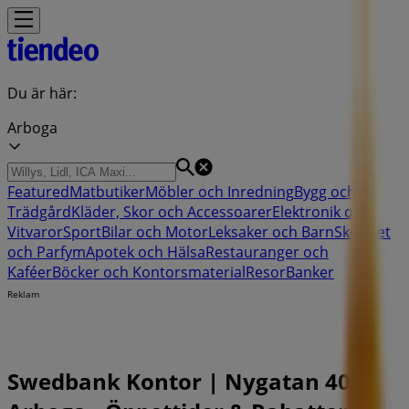
Du är här:
Arboga
Featured
Matbutiker
Möbler och Inredning
Bygg och
Trädgård
Kläder, Skor och Accessoarer
Elektronik och
Vitvaror
Sport
Bilar och Motor
Leksaker och Barn
Skönhet
och Parfym
Apotek och Hälsa
Restauranger och
Kaféer
Böcker och Kontorsmaterial
Resor
Banker
Reklam
Swedbank Kontor | Nygatan 40,