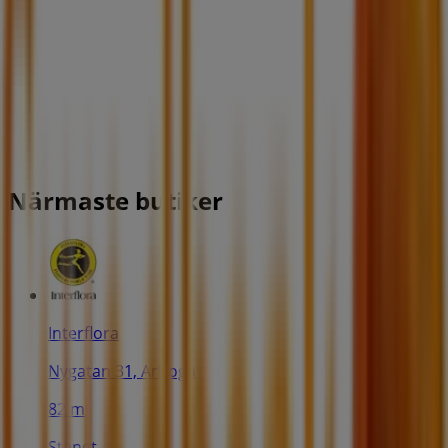
Närmaste butiker
Interflora
Nygatan 31, Arboga
82 m
Stängt