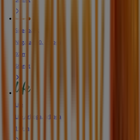
Swedbank
Nygatan 40, Arboga
92 m
Stängt
Life
Life Arboga, Arboga
119 m