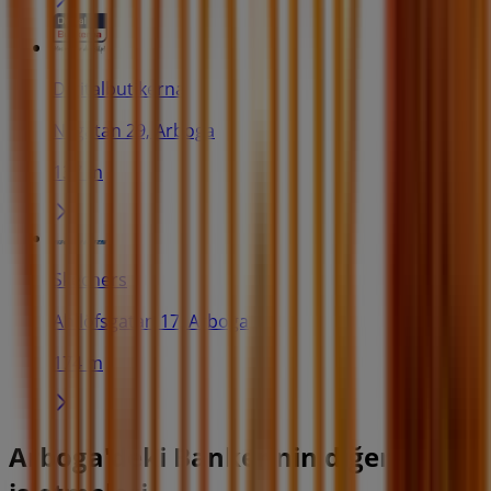
Digitalbutikerna
Nygatan 29, Arboga
137 m
Skechers
Ahllöfsgatan 17, Arboga
174 m
Arboga'deki Banker'nin diğer