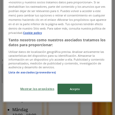
10:00 - 15:00
«nosotros y nuestros socios tratamos datos para proporcionar». Si se
deshabilitan los rastreadores, parte del contenido y los anuncios que ves
Onsdag
podrían dejar de ser relevantes para ti. Puedes volver a acceder a este
10:00 - 15:00
menú para cambiar tus opciones o retirar el consentimiento en cualquier
Torsdag
momento haciendo clic en el enlace «Mostrar los propósitos» que aparece
10:00 - 18:00
en el en la parte inferior de la página web. Tus opciones tendrán efecto
dentro de nuestro Sitio web. Para saber más, consulta nuestra política de
Fredag
privacidad.
Cookie policy
10:00 - 15:00
Tanto nosotros como nuestros asociados tratamos los
Lördag
datos para proporcionar:
Stängt
Utilizar datos de localización geográfica precisa. Analizar activamente las
características del dispositivo para su identificación. Almacenar la
información en un dispositivo y/o acceder a ella. Publicidad y contenido
Karta
0771-550055
personalizados, medición de publicidad y contenido, investigación de
audiencia y desarrollo de servicios.
Stängt
Lista de asociados (proveedores)
Mostrar los propósitos
Acepto
Söndag
Stängt
Måndag