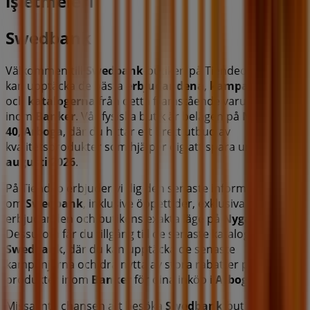
işletmeleri
Swedbank
Välkommen till
Swedbank
-butiken på Tiendeo, där du
kan upptäcka de bästa
erbjudandena
,
kampanjerna
och
katalogerna
från detta framstående varumärke
inom
Banker
. Vår fysiska butik är belägen på
Nygatan
40
,
Arboga
, där du hittar ett brett utbud av
kvalitetsprodukter som hjälper dig att spara under hela
augusti 2026
.
På Tiendeo erbjuder vi dig den senaste informationen
om
Swedbank
, inklusive öppettider, exklusiva
erbjudanden och butikens exakta läge på
Nygatan 40
.
Dessutom får du tillgång till de senaste katalogerna från
Swedbank
, där du kan upptäcka de senaste
kampanjerna och dra nytta av stora rabatter på
produkter inom
Banker
för dina inköp i
Arboga
.
Missa inte chansen att besöka
Swedbank
-butiken på