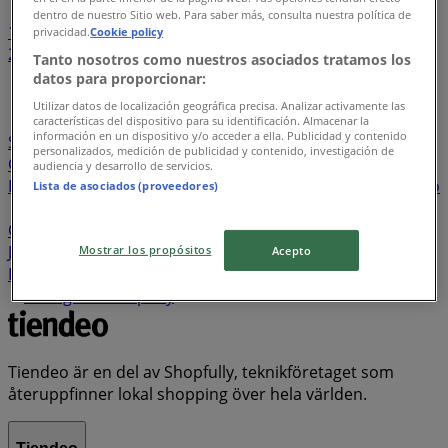
dentro de nuestro Sitio web. Para saber más, consulta nuestra política de
1
...
privacidad.
Cookie policy
2
3
4
5
6
Tanto nosotros como nuestros asociados tratamos los
...
21
datos para proporcionar:
Utilizar datos de localización geográfica precisa. Analizar activamente las
Gymgrossisten
Din sko
Nespresso
Coop Daglivs
características del dispositivo para su identificación. Almacenar la
información en un dispositivo y/o acceder a ella. Publicidad y contenido
Synsam
Picard
Deichmann
Team Sportia
Ahlsell
personalizados, medición de publicidad y contenido, investigación de
Guldfynd
In & Finn
Telenor
Zizzi
Gina Tricot
Elfa
audiencia y desarrollo de servicios.
Distrelec
XL-Bygg
Resia
Kicks
Timberland
Eurosko
Lista de asociados (proveedores)
Götgatsbacken
Arken Zoo
MECA
Hemmakväll
COS
Stenströms
Birkenstock
RoyalDesign
Önska
Jack & Jones
Burger King
Office Depot
Vero Moda
Mostrar los propósitos
Acepto
Forex Bank
Lyko
tretti
Gant
Apple
Albrekts Guld
Lexington Company
Tiendeo är en del av Shopfully, teknikföretaget som
återuppfinner lokal shopping över hela världen.