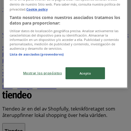
dentro de nuestro Sitio web. Para saber más, consulta nuestra política de
1
2
3
4
5
privacidad.
Cookie policy
...
21
Tanto nosotros como nuestros asociados tratamos los
datos para proporcionar:
Östenssons
Apotek Hjärtat
H&M
ZARA
New
Utilizar datos de localización geográfica precisa. Analizar activamente las
Yorker
Mio
Tele2
Extra Mjällby Stormarknad
Lindex
características del dispositivo para su identificación. Almacenar la
información en un dispositivo y/o acceder a ella. Publicidad y contenido
Coop Forum
Circle K
Net On Net
Prisma
personalizados, medición de publicidad y contenido, investigación de
Skärholmen
Elon
Kronans Apotek
MM Sverige
audiencia y desarrollo de servicios.
Power
Cervera
Nordea
Tre
Stadium Outlet
Lista de asociados (proveedores)
Intersport
KappAhl
MAX Hamburgare
Dressmann
Teknikmagasinet
Hornbach
Colorama
XXL
Skopunkten
ICA Hajen Lågpris
Flügger Färg
Mostrar los propósitos
Acepto
Mekonomen
Coop Extra
Stadium
Scorett
Åhléns
Ecco
Mango
Panduro
Tiendeo är en del av Shopfully, teknikföretaget som
återuppfinner lokal shopping över hela världen.