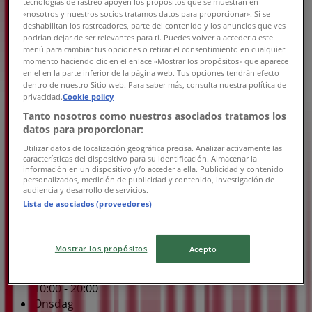
tecnologías de rastreo apoyen los propósitos que se muestran en
10:00 - 20:00
«nosotros y nuestros socios tratamos datos para proporcionar». Si se
deshabilitan los rastreadores, parte del contenido y los anuncios que ves
Torsdag
podrían dejar de ser relevantes para ti. Puedes volver a acceder a este
10:00 - 20:00
menú para cambiar tus opciones o retirar el consentimiento en cualquier
Fredag
momento haciendo clic en el enlace «Mostrar los propósitos» que aparece
en el en la parte inferior de la página web. Tus opciones tendrán efecto
10:00 - 20:00
dentro de nuestro Sitio web. Para saber más, consulta nuestra política de
Lördag
privacidad.
Cookie policy
10:00 - 18:00
Tanto nosotros como nuestros asociados tratamos los
datos para proporcionar:
Karta
+46 10 2068733
Utilizar datos de localización geográfica precisa. Analizar activamente las
características del dispositivo para su identificación. Almacenar la
Stängt
información en un dispositivo y/o acceder a ella. Publicidad y contenido
personalizados, medición de publicidad y contenido, investigación de
audiencia y desarrollo de servicios.
Lista de asociados (proveedores)
Söndag
10:00 - 18:00
Måndag
Mostrar los propósitos
Acepto
10:00 - 20:00
Tisdag
10:00 - 20:00
Onsdag