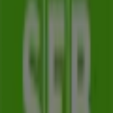
Hitta Skandinaviska Enskilda
Banken kataloger i din stad
Skandinaviska Enskilda Banken i Stockholm
Skandinaviska Enskilda Banken i Uppsala
Skandinaviska
Enskilda Banken i Örebro
Skandinaviska Enskilda
Banken i Västerås
Skandinaviska Enskilda Banken i
Linköping
Skandinaviska Enskilda Banken i Örnsköldsvik
Visa fler städer
Snabbkoll på erbjudanden på
Skandinaviska Enskilda Banken i
Umeå
Kategorier:
Banker
Kataloger och erbjudanden inom