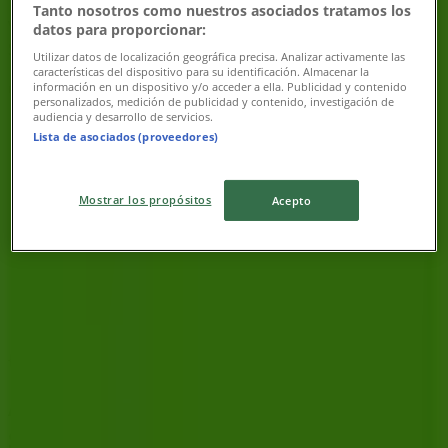
Tanto nosotros como nuestros asociados tratamos los
Vi är på väg att publicera erbjudanden från
datos para proporcionar:
Skandinaviska Enskilda Banken
Utilizar datos de localización geográfica precisa. Analizar activamente las
características del dispositivo para su identificación. Almacenar la
información en un dispositivo y/o acceder a ella. Publicidad y contenido
Reklam
personalizados, medición de publicidad y contenido, investigación de
audiencia y desarrollo de servicios.
Lista de asociados (proveedores)
Mostrar los propósitos
Acepto
{"numCatalogs":0}
Adresser och öppettider
Skandinaviska Enskilda Banken