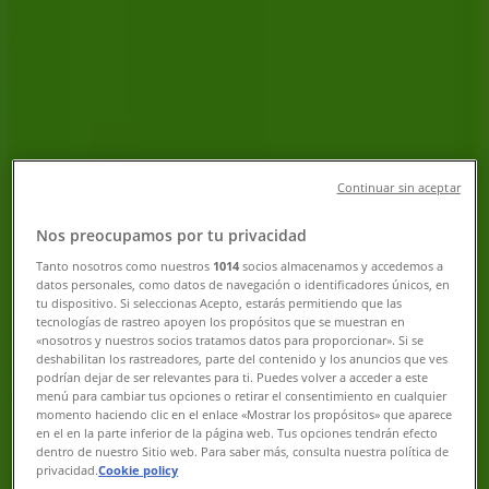
Umeå - Erbjudanden, Kampanjer &
Rabatter
Följ för att få erbjudanden
Tiendeo i Umeå
»
Banker Erbjudanden i Umeå
Continuar sin aceptar
»
Nos preocupamos por tu privacidad
Tanto nosotros como nuestros
1014
socios almacenamos y accedemos a
Skandinaviska Enskilda Banken i Umeå
datos personales, como datos de navegación o identificadores únicos, en
tu dispositivo. Si seleccionas Acepto, estarás permitiendo que las
Snabbkoll på erbjudanden på
tecnologías de rastreo apoyen los propósitos que se muestran en
«nosotros y nuestros socios tratamos datos para proporcionar». Si se
Skandinaviska Enskilda Banken i
deshabilitan los rastreadores, parte del contenido y los anuncios que ves
podrían dejar de ser relevantes para ti. Puedes volver a acceder a este
Umeå
menú para cambiar tus opciones o retirar el consentimiento en cualquier
momento haciendo clic en el enlace «Mostrar los propósitos» que aparece
en el en la parte inferior de la página web. Tus opciones tendrán efecto
dentro de nuestro Sitio web. Para saber más, consulta nuestra política de
privacidad.
Cookie policy
Kategorier:
Banker