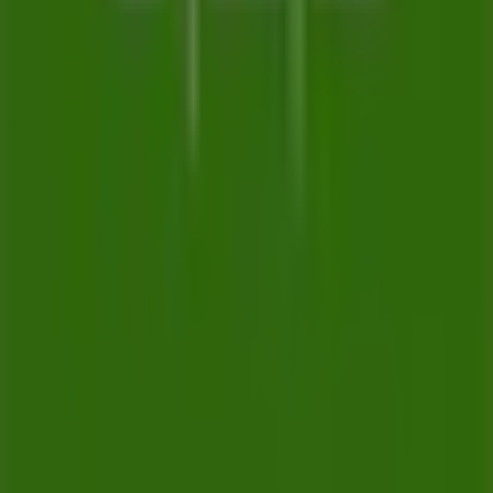
de bästa shoppingmöjligheterna i
Umeå
. Börja utforska
de fantastiska kampanjer vi har för dig redan idag!
Mer information om Skandinaviska Enskilda Banken
Reklam