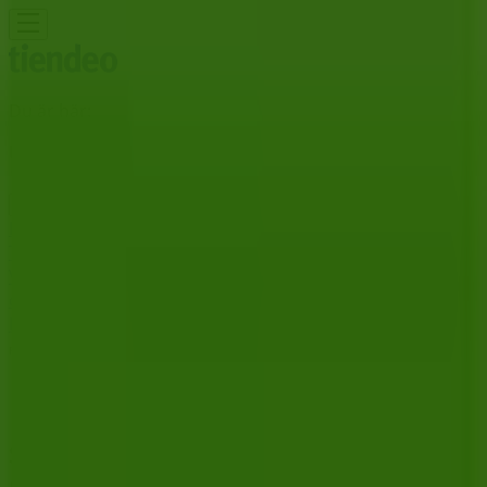
Du är här:
Umeå
Featured
Matbutiker
Möbler och Inredning
Bygg och
Trädgård
Kläder, Skor och Accessoarer
Elektronik och
Vitvaror
Sport
Bilar och Motor
Leksaker och Barn
Skönhet
och Parfym
Apotek och Hälsa
Restauranger och
Kaféer
Böcker och Kontorsmaterial
Resor
Banker
Reklam
Skandinaviska Enskilda Banken