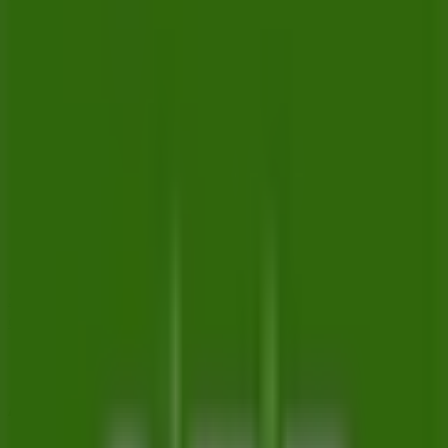
Skandinaviska Enskilda Banken
Östra Rådhusgatan 6, Umeå
120 m
Stängt
Skandinaviska Enskilda Banken i Umeå — Butiker,
öppettider och telefonnummer
Andra företag inom Banker i Umeå