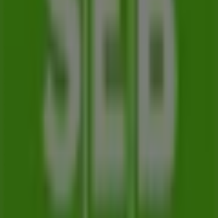
Skandinaviska Enskilda Banken i
Umeå
Välkommen till Tiendeo, ditt bästa val för att hitta de
mest framstående
erbjudandena
,
katalogerna
och
kampanjerna
inom
Banker
i
Umeå
. Under
augusti
2026
kan du på vår plattform upptäcka de senaste
erbjudandena från
Skandinaviska Enskilda Banken
, ett
av de mest populära varumärkena inom
Banker
i
Umeå
.
Få tillgång till katalogerna från
Skandinaviska Enskilda
Banken
och upptäck produkter med stora rabatter som
hjälper dig att spara pengar på dina inköp denna
augusti
. Dessutom håller vi dig uppdaterad om alla
exklusiva kampanjer
, utförsäljningar och de senaste
nyheterna i
Umeå
och dess omgivningar.
Missa inte
erbjudandena
från
Skandinaviska Enskilda
Banken
i
Umeå
och håll dig uppdaterad med de bästa
priserna under
augusti 2026
. På Tiendeo hittar du alltid