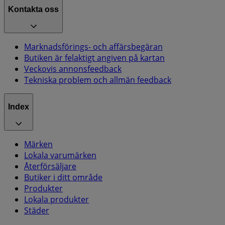
Kontakta oss
Marknadsförings- och affärsbegäran
Butiken är felaktigt angiven på kartan
Veckovis annonsfeedback
Tekniska problem och allmän feedback
Index
Märken
Lokala varumärken
Återförsäljare
Butiker i ditt område
Produkter
Lokala produkter
Städer