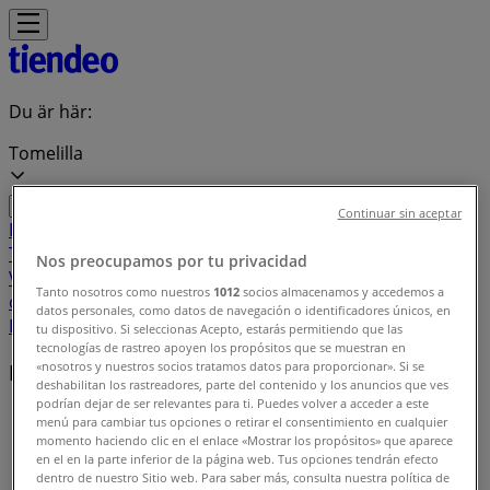
Du är här:
Tomelilla
Continuar sin aceptar
Featured
Matbutiker
Möbler och Inredning
Bygg och
Trädgård
Kläder, Skor och Accessoarer
Elektronik och
Nos preocupamos por tu privacidad
Vitvaror
Sport
Bilar och Motor
Leksaker och Barn
Skönhet
Tanto nosotros como nuestros
1012
socios almacenamos y accedemos a
och Parfym
Apotek och Hälsa
Restauranger och
datos personales, como datos de navegación o identificadores únicos, en
Kaféer
Böcker och Kontorsmaterial
Resor
Banker
tu dispositivo. Si seleccionas Acepto, estarás permitiendo que las
tecnologías de rastreo apoyen los propósitos que se muestran en
«nosotros y nuestros socios tratamos datos para proporcionar». Si se
Lokala varumärken
deshabilitan los rastreadores, parte del contenido y los anuncios que ves
podrían dejar de ser relevantes para ti. Puedes volver a acceder a este
Tiendeo i Tomelilla
»
menú para cambiar tus opciones o retirar el consentimiento en cualquier
momento haciendo clic en el enlace «Mostrar los propósitos» que aparece
Varumärkesindex
en el en la parte inferior de la página web. Tus opciones tendrán efecto
dentro de nuestro Sitio web. Para saber más, consulta nuestra política de