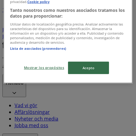
privacidad.
Cookie policy
1
Tanto nosotros como nuestros asociados tratamos los
datos para proporcionar:
Bregott
Zoegas
marabou
coca-cola
Pepsi
Utilizar datos de localización geográfica precisa. Analizar activamente las
características del dispositivo para su identificación. Almacenar la
Ingelsta kalkon
Prima
sodastream
Matpiraten
información en un dispositivo y/o acceder a ella. Publicidad y contenido
Electrolux
PlayStation
personalizados, medición de publicidad y contenido, investigación de
audiencia y desarrollo de servicios.
Lista de asociados (proveedores)
Tiendeo är en del av Shopfully, teknikföretaget som
återuppfinner lokal shopping över hela världen.
Mostrar los propósitos
Acepto
Tiendeo
Vad vi gör
Affärslösningar
Nyheter och media
Jobba med oss