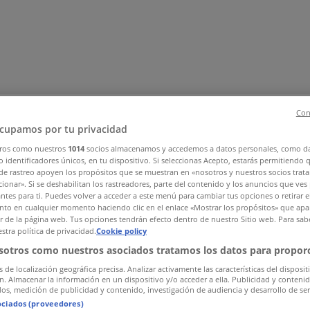
Con
cupamos por tu privacidad
ros como nuestros
1014
socios almacenamos y accedemos a datos personales, como d
 identificadores únicos, en tu dispositivo. Si seleccionas Acepto, estarás permitiendo 
rd
Kläder, Skor och Accessoarer
Elektronik och Vitvaror
Spor
de rastreo apoyen los propósitos que se muestran en «nosotros y nuestros socios trat
ch Kontorsmaterial
Resor
Banker
ionar». Si se deshabilitan los rastreadores, parte del contenido y los anuncios que ves
antes para ti. Puedes volver a acceder a este menú para cambiar tus opciones o retirar e
to en cualquier momento haciendo clic en el enlace «Mostrar los propósitos» que apar
or de la página web. Tus opciones tendrán efecto dentro de nuestro Sitio web. Para sab
stra política de privacidad.
Cookie policy
sotros como nuestros asociados tratamos los datos para proporc
s de localización geográfica precisa. Analizar activamente las características del disposit
ón. Almacenar la información en un dispositivo y/o acceder a ella. Publicidad y conteni
os, medición de publicidad y contenido, investigación de audiencia y desarrollo de ser
ociados (proveedores)