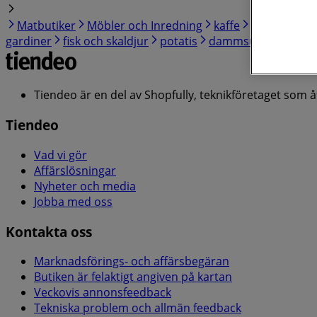
Matbutiker
Möbler och Inredning
kaffe
Elektronik o
gardiner
fisk och skaldjur
potatis
dammsugare
Tiendeo är en del av Shopfully, teknikföretaget som 
Tiendeo
Vad vi gör
Affärslösningar
Nyheter och media
Jobba med oss
Kontakta oss
Marknadsförings- och affärsbegäran
Butiken är felaktigt angiven på kartan
Veckovis annonsfeedback
Tekniska problem och allmän feedback