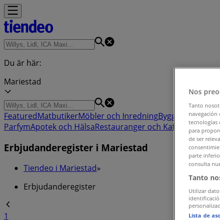
Du är här:
Mariestad
Nos preo
Tanto nosot
navegación o
Featured
Matbutiker
Möbler och Inredning
Bygg och Trädgå
tecnologías 
Parfym
Apotek och Hälsa
Restauranger och Kaféer
Böcker o
para proporc
de ser relev
Erbjudanderegister i Mariestad
consentimien
parte inferi
consulta nue
Tiendeo i Mariestad
»
Tanto no
Erbjudanderegister
Utilizar dato
identificaci
personalizad
1
Lista de as