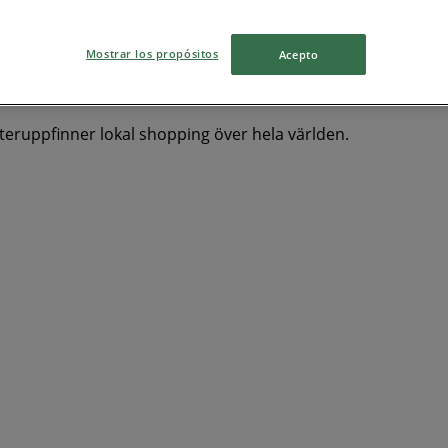
ch Vitvaror
Kläder, Skor och Accessoarer
Bygg och Trädg
Mostrar los propósitos
Acepto
återuppfinner lokal shopping över hela världen.