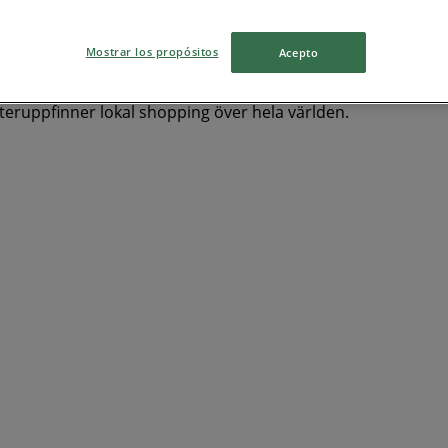
ta kalkon
Prima
sodastream
Matpiraten
Electrolux
P
Mostrar los propósitos
Acepto
återuppfinner lokal shopping över hela världen.