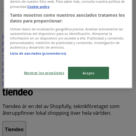
dentro de nuestro Sitio web. Para saber más, consulta nuestra política de
privacidad.
Cookie policy
1
2
3
4
5
Tanto nosotros como nuestros asociados tratamos los
...
21
datos para proporcionar:
Willys
Lidl
ÖoB
ICA Maxi
Rusta
Hemköp
Utilizar datos de localización geográfica precisa. Analizar activamente las
características del dispositivo para su identificación. Almacenar la
DollarStore
Coop
Stora Coop
City Gross
EKO
ICA
información en un dispositivo y/o acceder a ella. Publicidad y contenido
Kvantum
Systembolaget
ICA Supermarket
personalizados, medición de publicidad y contenido, investigación de
audiencia y desarrollo de servicios.
Blomsterlandet
Swedbank
Granngården
Lista de asociados (proveedores)
Snabbgross
Tempo
Jula
JYSK
Matrix Butikerna
Matcenter
Skechers
Telia
Biltema
Clas Ohlson
Jem&Fix
Byggmax
Bauhaus
Nya Pulsen
Matdax
Mostrar los propósitos
Acepto
Matvärlden
Pekås
Plantagen
Cassels
Elgiganten
ICA Nära
Matöppet
Lager 157
Tiendeo är en del av Shopfully, teknikföretaget som
återuppfinner lokal shopping över hela världen.
Tiendeo