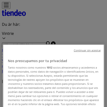
Du är här:
Vintrie
Featured
Matbutiker
Möbler och Inredning
Bygg och
Continuar sin aceptar
Trädgård
Kläder, Skor och Accessoarer
Elektronik och
Vitvaror
Sport
Bilar och Motor
Leksaker och Barn
Skönhet
Nos preocupamos por tu privacidad
och Parfym
Apotek och Hälsa
Restauranger och
Tanto nosotros como nuestros
1012
socios almacenamos y accedemos a
Kaféer
Böcker och Kontorsmaterial
Resor
Banker
datos personales, como datos de navegación o identificadores únicos, en
tu dispositivo. Si seleccionas Acepto, estarás permitiendo que las
tecnologías de rastreo apoyen los propósitos que se muestran en
Butiker i ditt område
«nosotros y nuestros socios tratamos datos para proporcionar». Si se
deshabilitan los rastreadores, parte del contenido y los anuncios que ves
Tiendeo i Vintrie
»
podrían dejar de ser relevantes para ti. Puedes volver a acceder a este
menú para cambiar tus opciones o retirar el consentimiento en cualquier
Butiksindex i Vintrie
momento haciendo clic en el enlace «Mostrar los propósitos» que aparece
en el en la parte inferior de la página web. Tus opciones tendrán efecto