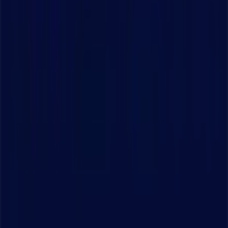
Tiendeo är en del av Shopfully, teknikföretaget som
återuppfinner lokal shopping över hela världen.
Tiendeo
Vad vi gör
Affärslösningar
Nyheter och media
Jobba med oss
Kontakta oss
Marknadsförings- och affärsbegäran
Butiken är felaktigt angiven på kartan
Veckovis annonsfeedback
Tekniska problem och allmän feedback