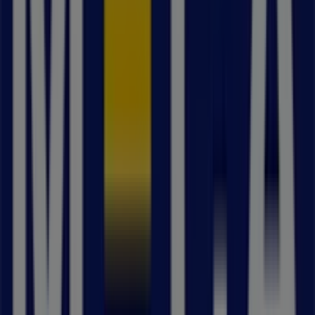
Willys
Tuna Torg 14, Vallentuna
153 m
Stängt
Synsam
Torggatan 16, Vallentuna
155 m
Stängt