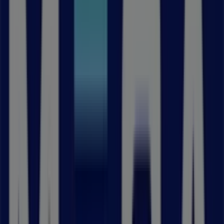
Närmaste butiker
Interflora
Tuna torg 21, Nacka
66 m
Stängt