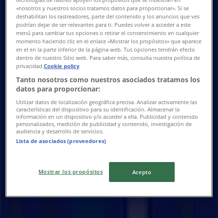
07:00 - 18:00
«nosotros y nuestros socios tratamos datos para proporcionar». Si se
Onsdag
deshabilitan los rastreadores, parte del contenido y los anuncios que ves
07:00 - 18:00
podrían dejar de ser relevantes para ti. Puedes volver a acceder a este
menú para cambiar tus opciones o retirar el consentimiento en cualquier
Torsdag
momento haciendo clic en el enlace «Mostrar los propósitos» que aparece
07:00 - 18:00
en el en la parte inferior de la página web. Tus opciones tendrán efecto
Fredag
dentro de nuestro Sitio web. Para saber más, consulta nuestra política de
privacidad.
Cookie policy
07:00 - 18:00
Lördag
Tanto nosotros como nuestros asociados tratamos los
datos para proporcionar:
Stängt
Utilizar datos de localización geográfica precisa. Analizar activamente las
características del dispositivo para su identificación. Almacenar la
Karta
08-7910060
información en un dispositivo y/o acceder a ella. Publicidad y contenido
personalizados, medición de publicidad y contenido, investigación de
audiencia y desarrollo de servicios.
Stängt
Lista de asociados (proveedores)
Söndag
Mostrar los propósitos
Acepto
Stängt
Måndag