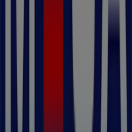
dina inköp i
Vallentuna
.
Missa inte chansen att besöka
MECA
-butiken på
Okvistavägen 24
för en fullständig shoppingupplevelse.
Vi bjuder in dig att utforska de kampanjer vi har för dig
denna
augusti
och hålla dig uppdaterad om de bästa
erbjudandena från
MECA
i
Vallentuna
. Besök oss och
börja spara redan idag!
Mer information om MECA
Se andra butiker av MECA i
Vallentuna
Reklam