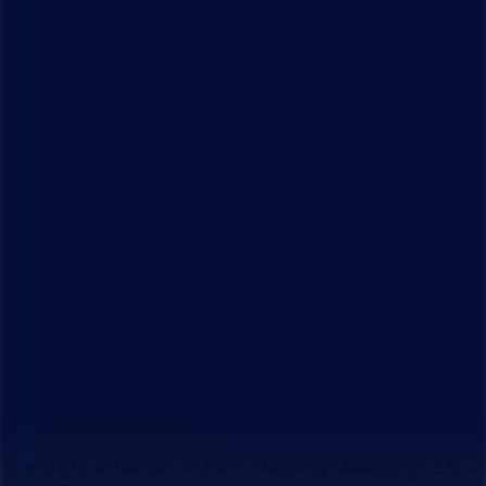
Index
Märken
Lokala varumärken
Återförsäljare
Butiker i ditt område
Produkter
Lokala produkter
Städer
Ladda ner Tiendeo appen
Copyright © Tiendeo ® 2026 · Shopfully Marketing S.L.U. –