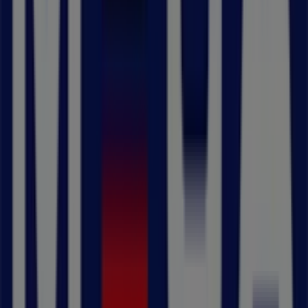
Vallentuna'deki Bilar och Motor'nin
diğer işletmeleri
MECA
Välkommen till
MECA
-butiken på Tiendeo, där du kan
upptäcka de bästa
erbjudandena
,
kampanjerna
och
katalogerna
från detta framstående varumärke inom
Bilar och Motor
. Vår fysiska butik är belägen på
Okvistavägen 24
,
Vallentuna
, där du hittar ett brett
utbud av kvalitetsprodukter som hjälper dig att spara
under hela
augusti 2026
.
På Tiendeo erbjuder vi dig den senaste informationen
om
MECA
, inklusive öppettider, exklusiva erbjudanden
och butikens exakta läge på
Okvistavägen 24
. Dessutom
får du tillgång till de senaste katalogerna från
MECA
, där
du kan upptäcka de senaste kampanjerna och dra nytta
av stora rabatter på produkter inom
Bilar och Motor
för