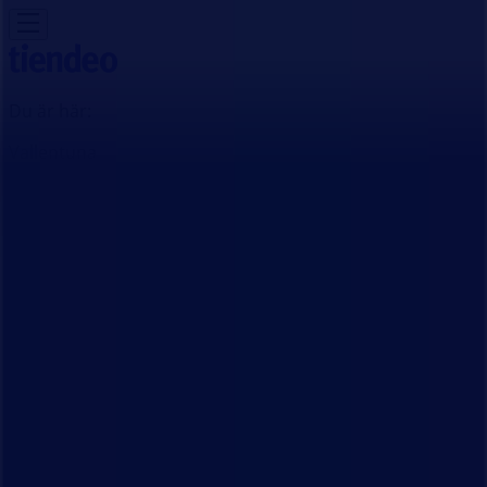
Du är här:
Vallentuna
Featured
Matbutiker
Möbler och Inredning
Bygg och
Trädgård
Kläder, Skor och Accessoarer
Elektronik och
Vitvaror
Sport
Bilar och Motor
Leksaker och Barn
Skönhet
och Parfym
Apotek och Hälsa
Restauranger och
Kaféer
Böcker och Kontorsmaterial
Resor
Banker
Reklam
MECA Butik | Okvistavägen 24,