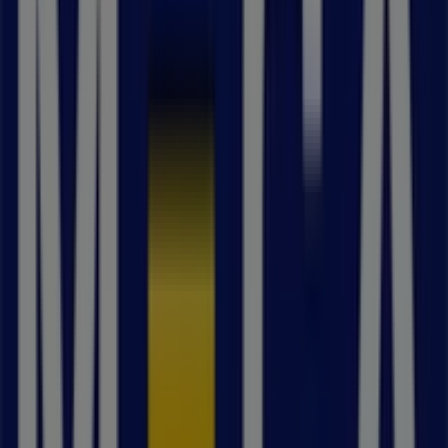
Systembolaget
Tuna Torg 19, Vallentuna
70 m
ICA Kvantum
Torggatan 17, Vallentuna
92 m
Stängt