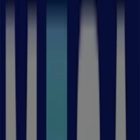
07:00 - 18:00
Tisdag
07:00 - 18:00
Onsdag
07:00 - 18:00
Torsdag
07:00 - 18:00
Fredag
07:00 - 18:00
Lördag
Stängt
Karta
08-7910060
Vi är på väg att publicera erbjudanden från MECA
Reklam