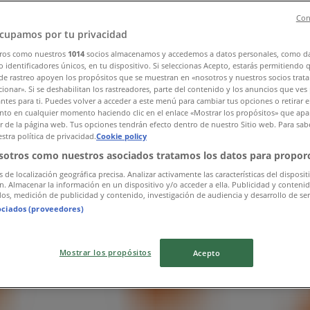
Con
cupamos por tu privacidad
ros como nuestros
1014
socios almacenamos y accedemos a datos personales, como d
 identificadores únicos, en tu dispositivo. Si seleccionas Acepto, estarás permitiendo 
de rastreo apoyen los propósitos que se muestran en «nosotros y nuestros socios trat
ionar». Si se deshabilitan los rastreadores, parte del contenido y los anuncios que ves
antes para ti. Puedes volver a acceder a este menú para cambiar tus opciones o retirar e
to en cualquier momento haciendo clic en el enlace «Mostrar los propósitos» que apar
or de la página web. Tus opciones tendrán efecto dentro de nuestro Sitio web. Para sab
stra política de privacidad.
Cookie policy
sotros como nuestros asociados tratamos los datos para proporc
s de localización geográfica precisa. Analizar activamente las características del disposit
ón. Almacenar la información en un dispositivo y/o acceder a ella. Publicidad y conteni
os, medición de publicidad y contenido, investigación de audiencia y desarrollo de ser
ociados (proveedores)
Mostrar los propósitos
Acepto