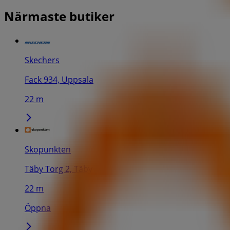
Närmaste butiker
Skechers
Fack 934, Uppsala
22 m
Skopunkten
Täby Torg 2, Täby
22 m
Öppna