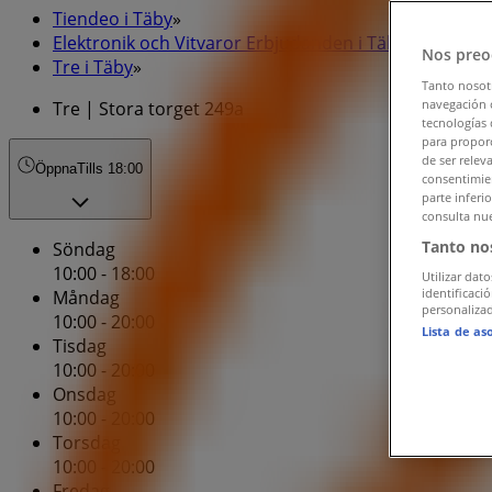
Tiendeo i Täby
»
Elektronik och Vitvaror Erbjudanden i Täby
»
Nos preo
Tre i Täby
»
Tanto nosot
navegación o
Tre | Stora torget 249a
tecnologías 
para proporc
de ser relev
Öppna
Tills 18:00
consentimien
parte inferi
consulta nue
Tanto no
Söndag
10:00 - 18:00
Utilizar dato
identificaci
Måndag
personalizad
10:00 - 20:00
Lista de as
Tisdag
10:00 - 20:00
Onsdag
10:00 - 20:00
Torsdag
10:00 - 20:00
Fredag