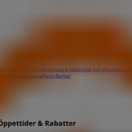
rd
Kläder, Skor och Accessoarer
Elektronik och Vitvaror
Spor
ch Kontorsmaterial
Resor
Banker
 Öppettider & Rabatter