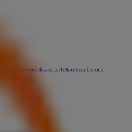
t
Bilar och Motor
Leksaker och Barn
Skönhet och