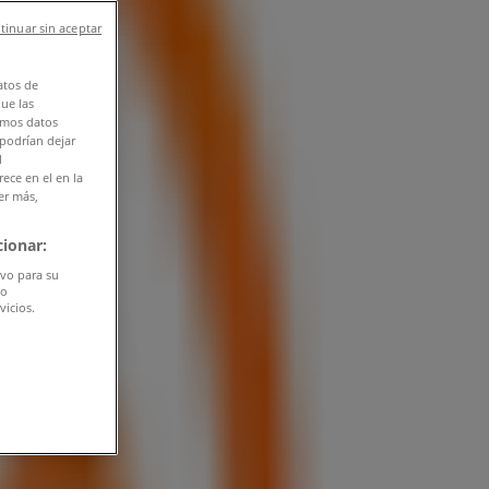
tinuar sin aceptar
atos de
que las
amos datos
 podrían dejar
l
ece en el en la
er más,
ionar:
ivo para su
do
vicios.