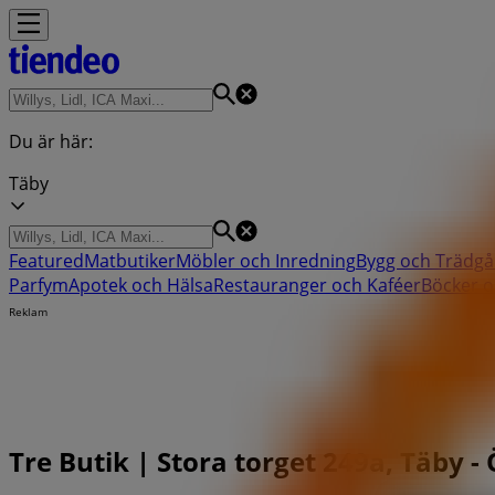
Du är här:
Täby
Featured
Matbutiker
Möbler och Inredning
Bygg och Trädgå
Parfym
Apotek och Hälsa
Restauranger och Kaféer
Böcker o
Reklam
Tre Butik | Stora torget 249a, Täby -