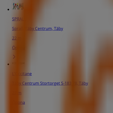
SPRALL
Sprall, Täby Centrum, Täby
22 m
Öppna
L'Occitane
Täby Centrum Stortorget S-183 78, Täby
22 m
Öppna