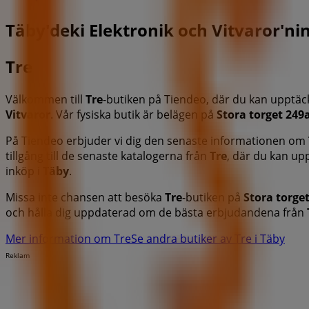
Täby'deki Elektronik och Vitvaror'nin
Tre
Välkommen till
Tre
-butiken på Tiendeo, där du kan upptä
Vitvaror
. Vår fysiska butik är belägen på
Stora torget 249
På Tiendeo erbjuder vi dig den senaste informationen om
tillgång till de senaste katalogerna från
Tre
, där du kan up
inköp i
Täby
.
Missa inte chansen att besöka
Tre
-butiken på
Stora torge
och hålla dig uppdaterad om de bästa erbjudandena från
Mer information om Tre
Se andra butiker av Tre i Täby
Reklam