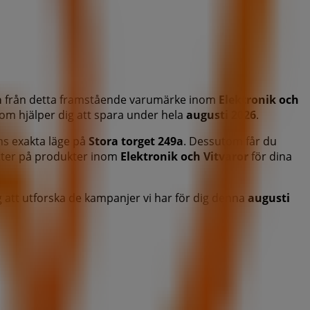
a
från detta framstående varumärke inom
Elektronik och
 som hjälper dig att spara under hela
augusti 2026
.
ns exakta läge på
Stora torget 249a
. Dessutom får du
atter på produkter inom
Elektronik och Vitvaror
för dina
g att utforska de kampanjer vi har för dig denna
augusti