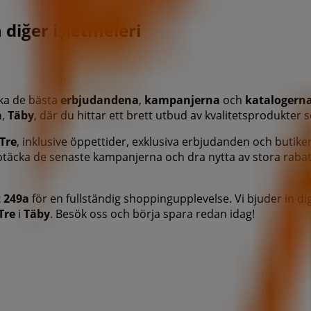
 diğer işletmeleri
cka de bästa
erbjudandena
,
kampanjerna
och
katalogern
a
,
Täby
, där du hittar ett brett utbud av kvalitetsprodukter
Tre
, inklusive öppettider, exklusiva erbjudanden och butike
ptäcka de senaste kampanjerna och dra nytta av stora rab
t 249a
för en fullständig shoppingupplevelse. Vi bjuder in di
Tre
i
Täby
. Besök oss och börja spara redan idag!