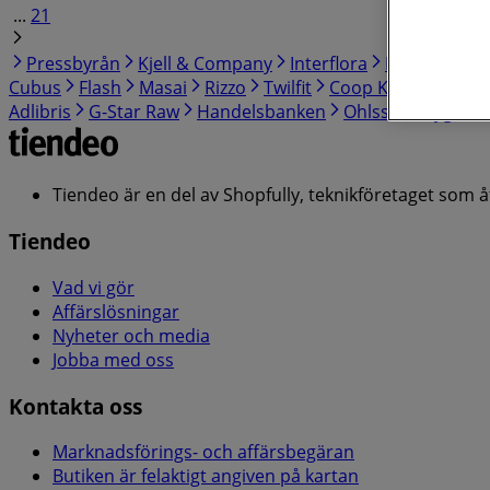
...
21
Pressbyrån
Kjell & Company
Interflora
Hemtex
By
Cubus
Flash
Masai
Rizzo
Twilfit
Coop Konsum
Pa
Adlibris
G-Star Raw
Handelsbanken
Ohlssons Tyger
Tiendeo är en del av Shopfully, teknikföretaget som 
Tiendeo
Vad vi gör
Affärslösningar
Nyheter och media
Jobba med oss
Kontakta oss
Marknadsförings- och affärsbegäran
Butiken är felaktigt angiven på kartan