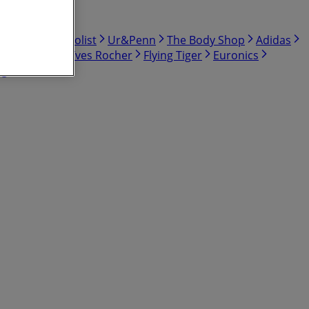
lon
Tools
Bolist
Ur&Penn
The Body Shop
Adidas
ald's
Life
Yves Rocher
Flying Tiger
Euronics
rg