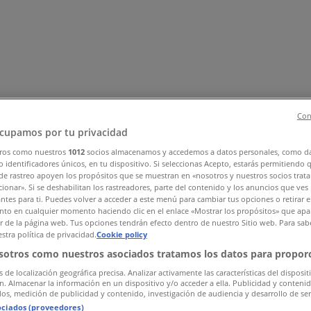
Con
cupamos por tu privacidad
ros como nuestros
1012
socios almacenamos y accedemos a datos personales, como d
rd
Kläder, Skor och Accessoarer
Elektronik och Vitvaror
Spor
 identificadores únicos, en tu dispositivo. Si seleccionas Acepto, estarás permitiendo 
de rastreo apoyen los propósitos que se muestran en «nosotros y nuestros socios trat
ch Kontorsmaterial
Resor
Banker
ionar». Si se deshabilitan los rastreadores, parte del contenido y los anuncios que ves
antes para ti. Puedes volver a acceder a este menú para cambiar tus opciones o retirar e
to en cualquier momento haciendo clic en el enlace «Mostrar los propósitos» que apar
or de la página web. Tus opciones tendrán efecto dentro de nuestro Sitio web. Para sab
stra política de privacidad.
Cookie policy
sotros como nuestros asociados tratamos los datos para proporc
s de localización geográfica precisa. Analizar activamente las características del disposit
ón. Almacenar la información en un dispositivo y/o acceder a ella. Publicidad y conteni
os, medición de publicidad y contenido, investigación de audiencia y desarrollo de ser
ociados (proveedores)