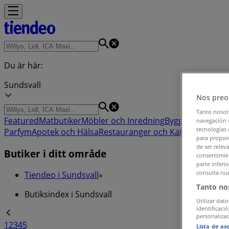
Du är här:
Sundsvall
Nos preo
Tanto nosot
Featured
Matbutiker
Möbler och Inredning
Bygg och Trädgå
navegación o
tecnologías 
Parfym
Apotek och Hälsa
Restauranger och Kaféer
Böcker o
para proporc
de ser relev
Butiker i ditt område
consentimien
parte inferi
consulta nue
Tiendeo i Sundsvall
»
Tanto no
Butiksindex i Sundsvall
Utilizar dato
identificaci
personalizad
1
2
3
4
5
Lista de as