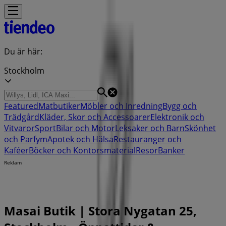
Du är här:
Stockholm
Featured
Matbutiker
Möbler och Inredning
Bygg och
Trädgård
Kläder, Skor och Accessoarer
Elektronik och
Vitvaror
Sport
Bilar och Motor
Leksaker och Barn
Skönhet
och Parfym
Apotek och Hälsa
Restauranger och
Kaféer
Böcker och Kontorsmaterial
Resor
Banker
Reklam
Masai Butik | Stora Nygatan 25,