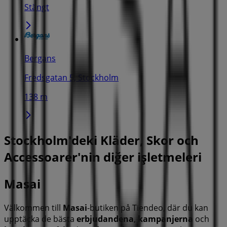
Stängt
Bergans
Fredsgatan 5, Stockholm
138 m
Stockholm'deki Kläder, Skor och
Accessoarer'nin diğer işletmeleri
Masai
Välkommen till
Masai
-butiken på Tiendeo, där du kan
upptäcka de bästa
erbjudandena
,
kampanjerna
och