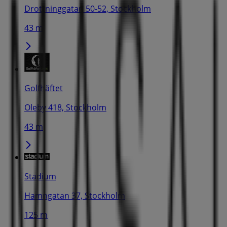
Drottninggatan 50-52, Stockholm
43 m
Golfhäftet
Oleby 418, Stockholm
43 m
Stadium
Hamngatan 37, Stockholm
125 m