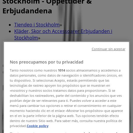
Stockholm - Öppettider &
Erbjudandena
Tiendeo i Stockholm
»
Kläder, Skor och Accessoarer Erbjudanden i
Stockholm
»
Masai i Stockholm
»
Continuar sin aceptar
Masai | Stora Nygatan 25
Nos preocupamos por tu privacidad
Karta
+46 8 10 63 90
Tanto nosotros como nuestros
1014
socios almacenamos y accedemos a
Karta
+46 8 10 63 90
datos personales, como datos de navegación o identificadores únicos, en
tu dispositivo. Si seleccionas Acepto, estarás permitiendo que las
Masai Erbjudanden i Stockholm
tecnologías de rastreo apoyen los propósitos que se muestran en
«nosotros y nuestros socios tratamos datos para proporcionar». Si se
deshabilitan los rastreadores, parte del contenido y los anuncios que ves
podrían dejar de ser relevantes para ti. Puedes volver a acceder a este
menú para cambiar tus opciones o retirar el consentimiento en cualquier
momento haciendo clic en el enlace «Mostrar los propósitos» que aparece
en el en la parte inferior de la página web. Tus opciones tendrán efecto
dentro de nuestro Sitio web. Para saber más, consulta nuestra política de
privacidad.
Cookie policy
Masai