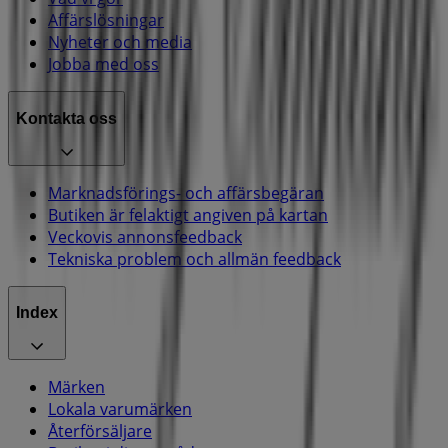
Affärslösningar
Nyheter och media
Jobba med oss
Kontakta oss
Marknadsförings- och affärsbegäran
Butiken är felaktigt angiven på kartan
Veckovis annonsfeedback
Tekniska problem och allmän feedback
Index
Märken
Lokala varumärken
Återförsäljare