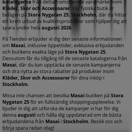
katalogerna
från detta framstående varumärke inom
Kläder, Skor och Accessoarer
. Vår fysiska butik är
belägen på
Stora Nygatan 25
,
Stockholm
, där du hittar
ett brett utbud av kvalitetsprodukter som hjälper dig att
spara under hela
augusti 2026
.
På Tiendeo erbjuder vi dig den senaste informationen
om
Masai
, inklusive öppettider, exklusiva erbjudanden
och butikens exakta läge på
Stora Nygatan 25
.
Dessutom får du tillgång till de senaste katalogerna från
Masai
, där du kan upptäcka de senaste kampanjerna
och dra nytta av stora rabatter på produkter inom
Kläder, Skor och Accessoarer
för dina inköp i
Stockholm
.
Missa inte chansen att besöka
Masai
-butiken på
Stora
Nygatan 25
för en fullständig shoppingupplevelse. Vi
bjuder in dig att utforska de kampanjer vi har för dig
denna
augusti
och hålla dig uppdaterad om de bästa
erbjudandena från
Masai
i
Stockholm
. Besök oss och
börja spara redan idag!