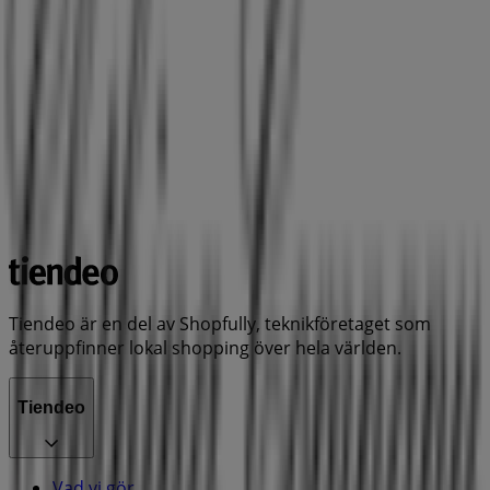
Tiendeo är en del av Shopfully, teknikföretaget som
återuppfinner lokal shopping över hela världen.
Tiendeo
Vad vi gör