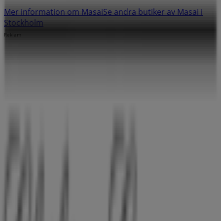
Mer information om Masai
Se andra butiker av Masai i
Stockholm
Reklam