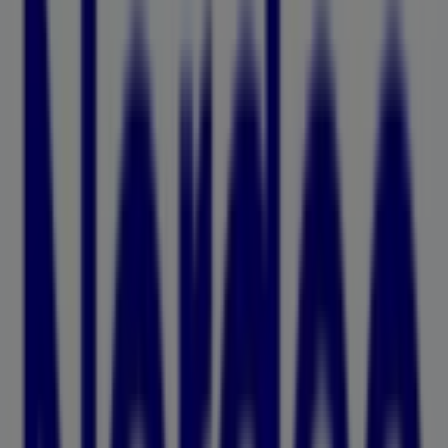
Propellergatan 9, Bo01, Malmö
11 m
Stängt
iittala
Hansson väg 40, Malmö
11 m
Brio
Kronetorpsvägen 2 Burlöv Center, Malmö