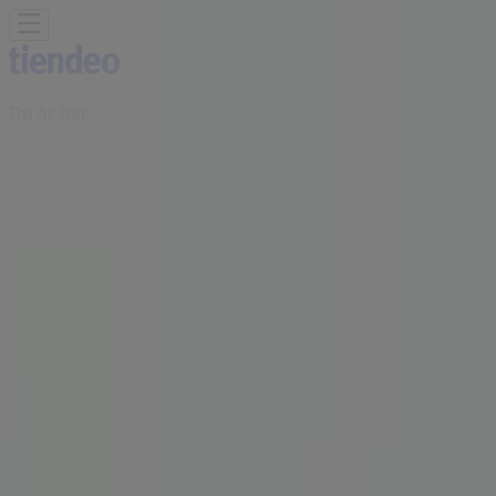
Du är här:
Malmö
Featured
Matbutiker
Möbler och Inredning
Bygg och
Trädgård
Kläder, Skor och Accessoarer
Elektronik och
Vitvaror
Sport
Bilar och Motor
Leksaker och Barn
Skönhet
och Parfym
Apotek och Hälsa
Restauranger och
Kaféer
Böcker och Kontorsmaterial
Resor
Banker
Reklam
Nordea Kontor | Carlsgatan 6,