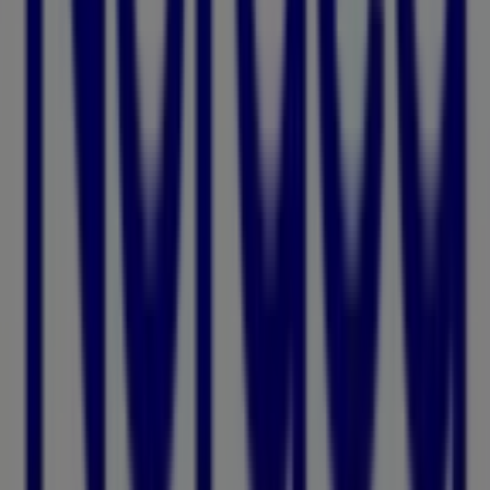
erbjudandena från
Nordea
i
Malmö
. Besök oss och börja
spara redan idag!
Mer information om Nordea
Se andra butiker av Nordea i
Malmö
Reklam