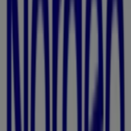
11 m
7 eleven
Centralplan 6, Malmö
11 m
Öppna
Malmö'deki Banker'nin diğer
işletmeleri
Nordea