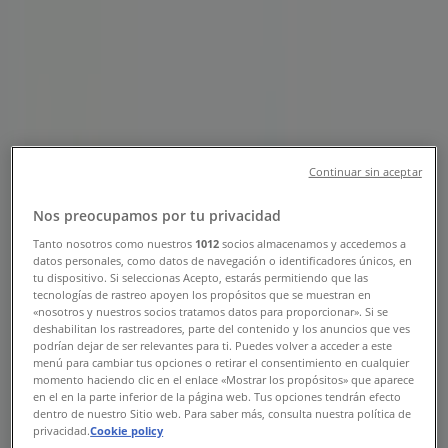
Malmö - Öppettider & Rabatter
Tiendeo i Malmö
»
Banker Erbjudanden i Malmö
»
Nordea i Malmö
»
Continuar sin aceptar
Nordea | Carlsgatan 6
Nos preocupamos por tu privacidad
Karta
0771-33 55 99
Karta
0771-33 55 99
Tanto nosotros como nuestros
1012
socios almacenamos y accedemos a
datos personales, como datos de navegación o identificadores únicos, en
tu dispositivo. Si seleccionas Acepto, estarás permitiendo que las
Vi är på väg att publicera erbjudanden från Nordea
tecnologías de rastreo apoyen los propósitos que se muestran en
«nosotros y nuestros socios tratamos datos para proporcionar». Si se
Reklam
deshabilitan los rastreadores, parte del contenido y los anuncios que ves
podrían dejar de ser relevantes para ti. Puedes volver a acceder a este
menú para cambiar tus opciones o retirar el consentimiento en cualquier
momento haciendo clic en el enlace «Mostrar los propósitos» que aparece
en el en la parte inferior de la página web. Tus opciones tendrán efecto
dentro de nuestro Sitio web. Para saber más, consulta nuestra política de
privacidad.
Cookie policy