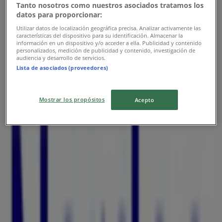
Tanto nosotros como nuestros asociados tratamos los
datos para proporcionar:
Utilizar datos de localización geográfica precisa. Analizar activamente las
características del dispositivo para su identificación. Almacenar la
información en un dispositivo y/o acceder a ella. Publicidad y contenido
personalizados, medición de publicidad y contenido, investigación de
audiencia y desarrollo de servicios.
Lista de asociados (proveedores)
Närmaste butiker
Mostrar los propósitos
Acepto
G-Star Raw
Humlegatan 21 (lastkajen) 211 27 MALMO, Malmö
11 m
Ilse Jacobsen