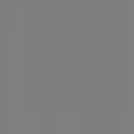
Vad vi gör
Affärslösningar
Nyheter och media
Jobba med oss
Kontakta oss
Marknadsförings- och affärsbegäran
Butiken är felaktigt angiven på kartan
Veckovis annonsfeedback
Tekniska problem och allmän feedback
Index
Märken