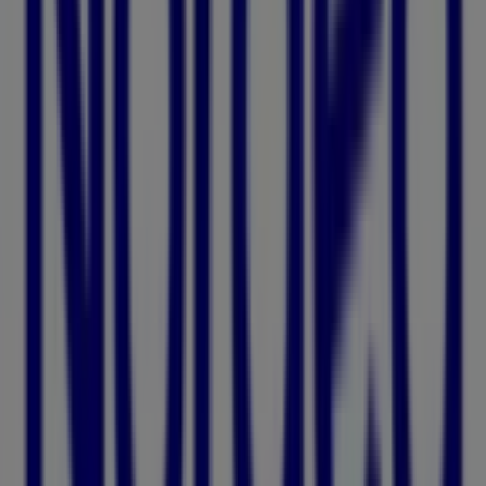
Välkommen till
Nordea
-butiken på Tiendeo, där du kan
upptäcka de bästa
erbjudandena
,
kampanjerna
och
katalogerna
från detta framstående varumärke inom
Banker
. Vår fysiska butik är belägen på
Carlsgatan 6
,
Malmö
, där du hittar ett brett utbud av
kvalitetsprodukter som hjälper dig att spara under hela
augusti 2026
.
På Tiendeo erbjuder vi dig den senaste informationen
om
Nordea
, inklusive öppettider, exklusiva erbjudanden
och butikens exakta läge på
Carlsgatan 6
. Dessutom får
du tillgång till de senaste katalogerna från
Nordea
, där
du kan upptäcka de senaste kampanjerna och dra nytta
av stora rabatter på produkter inom
Banker
för dina
inköp i
Malmö
.
Missa inte chansen att besöka
Nordea
-butiken på
Carlsgatan 6
för en fullständig shoppingupplevelse. Vi
bjuder in dig att utforska de kampanjer vi har för dig
denna
augusti
och hålla dig uppdaterad om de bästa