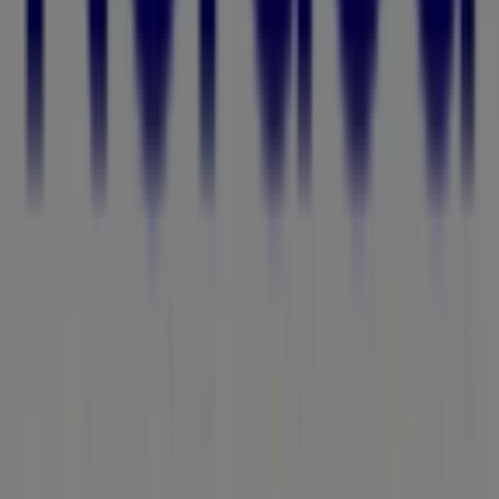
Tiendeo är en del av Shopfully, teknikföretaget som
återuppfinner lokal shopping över hela världen.
Tiendeo