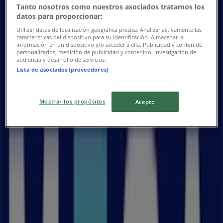
Tanto nosotros como nuestros asociados tratamos los
datos para proporcionar:
Utilizar datos de localización geográfica precisa. Analizar activamente las
características del dispositivo para su identificación. Almacenar la
información en un dispositivo y/o acceder a ella. Publicidad y contenido
personalizados, medición de publicidad y contenido, investigación de
audiencia y desarrollo de servicios.
Lista de asociados (proveedores)
Närmaste butiker
Mostrar los propósitos
Acepto
G-Star Raw
Humlegatan 21 (lastkajen) 211 27 MALMO, Malmö
11 m
iittala