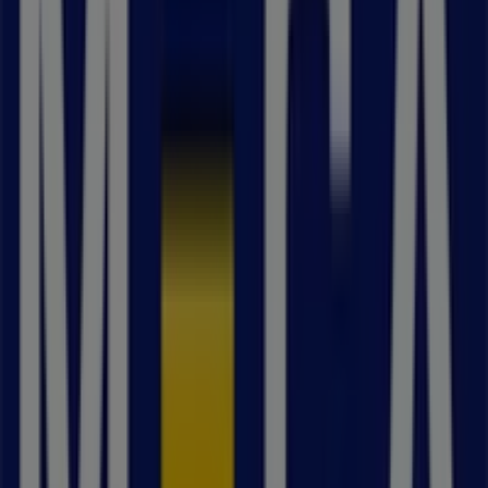
Hantverksgatan 10, Malmö
11 m
7 eleven
Centralplan 6, Malmö
11 m
Öppna
Malmö'deki Bilar och Motor'nin
diğer işletmeleri