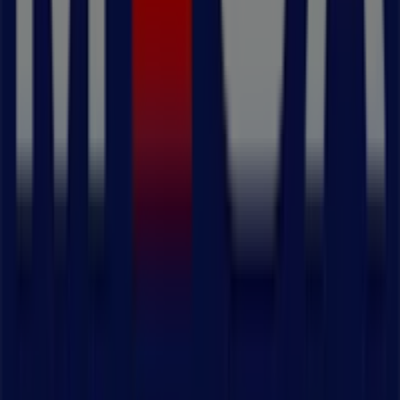
Tiendeo är en del av Shopfully, teknikföretaget som
återuppfinner lokal shopping över hela världen.
Tiendeo