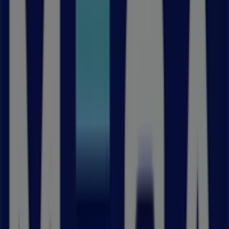
Hansson väg 40, Malmö
11 m
Peak Performance
Södergatan 9, Malmö
11 m
Öppna
Noro