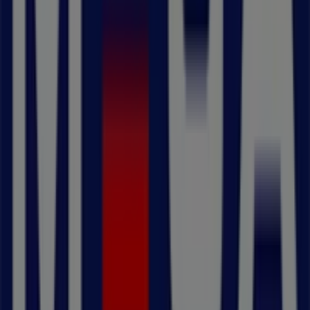
kampanjer vi har för dig denna
augusti
och hålla dig
uppdaterad om de bästa erbjudandena från
MECA
i
Malmö
. Besök oss och börja spara redan idag!
Mer information om MECA
Se andra butiker av MECA i
Malmö
Reklam