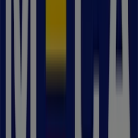
MECA
Välkommen till
MECA
-butiken på Tiendeo, där du kan
upptäcka de bästa
erbjudandena
,
kampanjerna
och
katalogerna
från detta framstående varumärke inom
Bilar och Motor
. Vår fysiska butik är belägen på
Stenåldersgatan 27
,
Malmö
, där du hittar ett brett
utbud av kvalitetsprodukter som hjälper dig att spara
under hela
augusti 2026
.
På Tiendeo erbjuder vi dig den senaste informationen
om
MECA
, inklusive öppettider, exklusiva erbjudanden
och butikens exakta läge på
Stenåldersgatan 27
.
Dessutom får du tillgång till de senaste katalogerna från
MECA
, där du kan upptäcka de senaste kampanjerna och
dra nytta av stora rabatter på produkter inom
Bilar och
Motor
för dina inköp i
Malmö
.
Missa inte chansen att besöka
MECA
-butiken på
Stenåldersgatan 27
för en fullständig
shoppingupplevelse. Vi bjuder in dig att utforska de