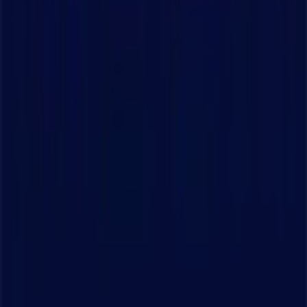
Vad vi gör
Affärslösningar
Nyheter och media
Jobba med oss
Kontakta oss
Marknadsförings- och affärsbegäran
Butiken är felaktigt angiven på kartan
Veckovis annonsfeedback
Tekniska problem och allmän feedback
Index