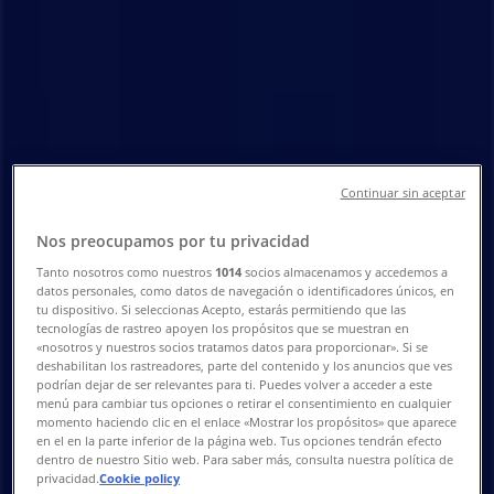
Malmö - Öppettider & Rabatter
Tiendeo i Malmö
»
Bilar och Motor Erbjudanden i Malmö
»
MECA i Malmö
»
Continuar sin aceptar
MECA | Stenåldersgatan 27
Nos preocupamos por tu privacidad
Karta
040-6711330
Karta
040-6711330
Tanto nosotros como nuestros
1014
socios almacenamos y accedemos a
datos personales, como datos de navegación o identificadores únicos, en
Vi är på väg att publicera erbjudanden från MECA
tu dispositivo. Si seleccionas Acepto, estarás permitiendo que las
tecnologías de rastreo apoyen los propósitos que se muestran en
«nosotros y nuestros socios tratamos datos para proporcionar». Si se
Reklam
deshabilitan los rastreadores, parte del contenido y los anuncios que ves
podrían dejar de ser relevantes para ti. Puedes volver a acceder a este
menú para cambiar tus opciones o retirar el consentimiento en cualquier
momento haciendo clic en el enlace «Mostrar los propósitos» que aparece
en el en la parte inferior de la página web. Tus opciones tendrán efecto
dentro de nuestro Sitio web. Para saber más, consulta nuestra política de
privacidad.
Cookie policy