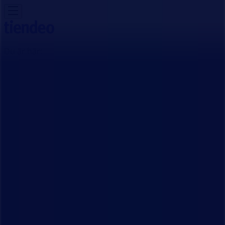
Du är här:
Malmö
Featured
Matbutiker
Möbler och Inredning
Bygg och
Trädgård
Kläder, Skor och Accessoarer
Elektronik och
Vitvaror
Sport
Bilar och Motor
Leksaker och Barn
Skönhet
och Parfym
Apotek och Hälsa
Restauranger och
Kaféer
Böcker och Kontorsmaterial
Resor
Banker
Reklam
MECA Butik | Stenåldersgatan 27,