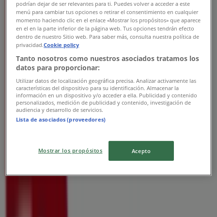
08:00 - 20:00
podrían dejar de ser relevantes para ti. Puedes volver a acceder a este
menú para cambiar tus opciones o retirar el consentimiento en cualquier
Fredag
momento haciendo clic en el enlace «Mostrar los propósitos» que aparece
08:00 - 20:00
en el en la parte inferior de la página web. Tus opciones tendrán efecto
Lördag
dentro de nuestro Sitio web. Para saber más, consulta nuestra política de
privacidad.
Cookie policy
09:00 - 19:00
Tanto nosotros como nuestros asociados tratamos los
Karta
031-27 41 41
datos para proporcionar:
Utilizar datos de localización geográfica precisa. Analizar activamente las
Öppna
Tills 20:00
características del dispositivo para su identificación. Almacenar la
información en un dispositivo y/o acceder a ella. Publicidad y contenido
personalizados, medición de publicidad y contenido, investigación de
audiencia y desarrollo de servicios.
Söndag
Lista de asociados (proveedores)
10:00 - 19:00
Måndag
Mostrar los propósitos
Acepto
08:00 - 20:00
Tisdag
08:00 - 20:00
Onsdag
08:00 - 20:00
Torsdag
08:00 - 20:00