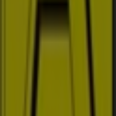
Välkommen till
A-Grossisten
-butiken på Tiendeo, där du
kan upptäcka de bästa
erbjudandena
,
kampanjerna
och
katalogerna
från detta framstående varumärke
inom
Möbler och Inredning
. Vår fysiska butik är belägen
på
Tumbo 21
,
Kvicksund
, där du hittar ett brett utbud
av kvalitetsprodukter som hjälper dig att spara under
hela
augusti 2026
.
På Tiendeo erbjuder vi dig den senaste informationen
om
A-Grossisten
, inklusive öppettider, exklusiva
erbjudanden och butikens exakta läge på
Tumbo 21
.
Dessutom får du tillgång till de senaste katalogerna från
A-Grossisten
, där du kan upptäcka de senaste
kampanjerna och dra nytta av stora rabatter på
produkter inom
Möbler och Inredning
för dina inköp i
Kvicksund
.
Missa inte chansen att besöka
A-Grossisten
-butiken på
Tumbo 21
för en fullständig shoppingupplevelse. Vi