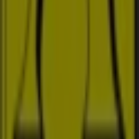
bjuder in dig att utforska de kampanjer vi har för dig
denna
augusti
och hålla dig uppdaterad om de bästa
erbjudandena från
A-Grossisten
i
Kvicksund
. Besök oss
och börja spara redan idag!
Mer information om A-Grossisten
Se andra butiker av A-
Grossisten i Kvicksund
Reklam