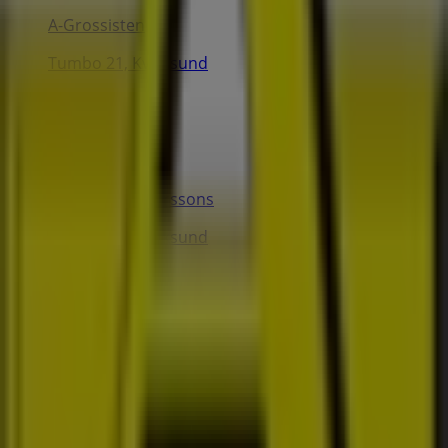
A-Grossisten
Tumbo 21, Kvicksund
3.8 km
Bröderna Anderssons
Tumbo 21, Kvicksund
3.8 km
Kvicksund'deki Möbler och
Inredning'nin diğer işletmeleri
A-Grossisten