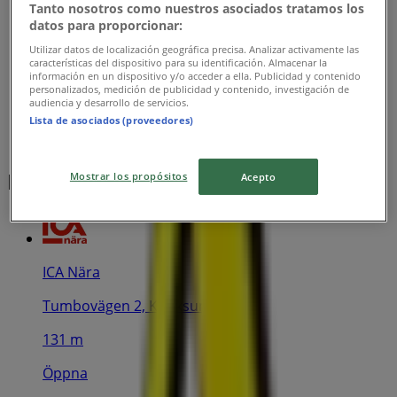
Tanto nosotros como nuestros asociados tratamos los
datos para proporcionar:
Utilizar datos de localización geográfica precisa. Analizar activamente las
características del dispositivo para su identificación. Almacenar la
información en un dispositivo y/o acceder a ella. Publicidad y contenido
personalizados, medición de publicidad y contenido, investigación de
audiencia y desarrollo de servicios.
Lista de asociados (proveedores)
Närmaste butiker
Mostrar los propósitos
Acepto
ICA Nära
Tumbovägen 2, Kvicksund
131 m
Öppna