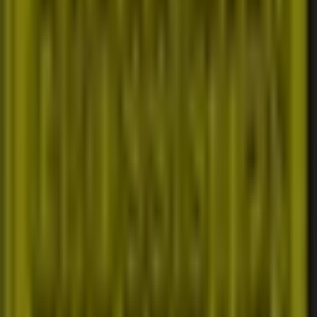
Tiendeo
Vad vi gör
Affärslösningar
Nyheter och media
Jobba med oss
Kontakta oss
Marknadsförings- och affärsbegäran
Butiken är felaktigt angiven på kartan
Veckovis annonsfeedback
Tekniska problem och allmän feedback
Index