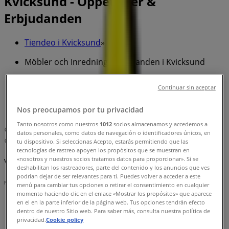
Kvicksund - Öppettider &
Erbjudanden
Tiendeo i Kvicksund
»
Möbler och Inredning Erbjudanden i Kvicksund
»
Continuar sin aceptar
A-Grossisten i Kvicksund
»
Nos preocupamos por tu privacidad
A-Grossisten | Tumbo 21
Tanto nosotros como nuestros
1012
socios almacenamos y accedemos a
Karta
datos personales, como datos de navegación o identificadores únicos, en
Karta
tu dispositivo. Si seleccionas Acepto, estarás permitiendo que las
tecnologías de rastreo apoyen los propósitos que se muestran en
«nosotros y nuestros socios tratamos datos para proporcionar». Si se
Vi är på väg att publicera erbjudanden från A-Grossisten
deshabilitan los rastreadores, parte del contenido y los anuncios que ves
podrían dejar de ser relevantes para ti. Puedes volver a acceder a este
Reklam
menú para cambiar tus opciones o retirar el consentimiento en cualquier
momento haciendo clic en el enlace «Mostrar los propósitos» que aparece
en el en la parte inferior de la página web. Tus opciones tendrán efecto
dentro de nuestro Sitio web. Para saber más, consulta nuestra política de
privacidad.
Cookie policy