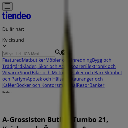
Du är här:
Kvicksund
Featured
Matbutiker
Möbler och Inredning
Bygg och
Trädgård
Kläder, Skor och Accessoarer
Elektronik och
Vitvaror
Sport
Bilar och Motor
Leksaker och Barn
Skönhet
och Parfym
Apotek och Hälsa
Restauranger och
Kaféer
Böcker och Kontorsmaterial
Resor
Banker
Reklam
A-Grossisten Butik | Tumbo 21,