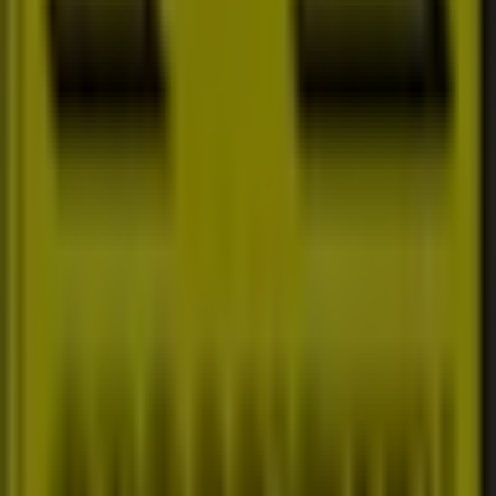
Tiendeo är en del av Shopfully, teknikföretaget som
återuppfinner lokal shopping över hela världen.