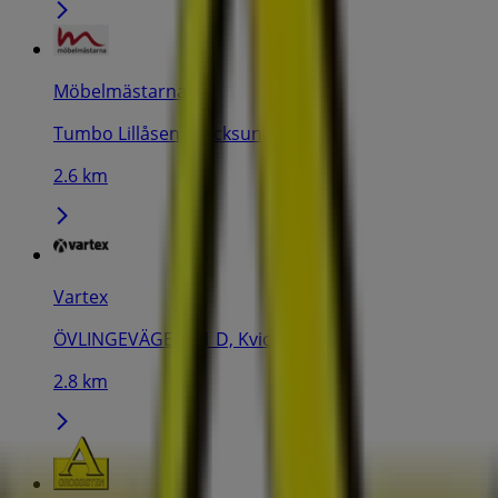
Möbelmästarna
Tumbo Lillåsen, Kvicksund
2.6 km
Vartex
ÖVLINGEVÄGEN 11 D, Kvicksund
2.8 km