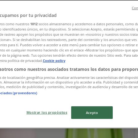
Con
cupamos por tu privacidad
ros como nuestros
1012
socios almacenamos y accedemos a datos personales, como d
 identificadores únicos, en tu dispositivo. Si seleccionas Acepto, estarás permitiendo 
de rastreo apoyen los propósitos que se muestran en «nosotros y nuestros socios trat
ionar». Si se deshabilitan los rastreadores, parte del contenido y los anuncios que ves
antes para ti. Puedes volver a acceder a este menú para cambiar tus opciones o retirar e
to en cualquier momento haciendo clic en el enlace «Mostrar los propósitos» que apar
or de la página web. Tus opciones tendrán efecto dentro de nuestro Sitio web. Para sab
stra política de privacidad.
Cookie policy
sotros como nuestros asociados tratamos los datos para proporc
s de localización geográfica precisa. Analizar activamente las características del disposit
ón. Almacenar la información en un dispositivo y/o acceder a ella. Publicidad y conteni
os, medición de publicidad y contenido, investigación de audiencia y desarrollo de ser
ociados (proveedores)
Mostrar los propósitos
Acepto