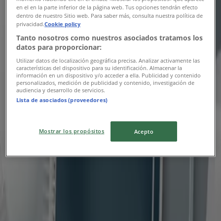
Senaste erbjudandet:
2026-07-20
en el en la parte inferior de la página web. Tus opciones tendrán efecto
dentro de nuestro Sitio web. Para saber más, consulta nuestra política de
privacidad.
Cookie policy
Tanto nosotros como nuestros asociados tratamos los
datos para proporcionar:
Utilizar datos de localización geográfica precisa. Analizar activamente las
Adlibris
características del dispositivo para su identificación. Almacenar la
información en un dispositivo y/o acceder a ella. Publicidad y contenido
personalizados, medición de publicidad y contenido, investigación de
Upp till 20%!
audiencia y desarrollo de servicios.
Lista de asociados (proveedores)
Utgår den 14/8
{"numCatalogs":1}
Mostrar los propósitos
Acepto
Adresser och öppettider Adlibris
Adlibris
Kungsgatan 34, Göteborg