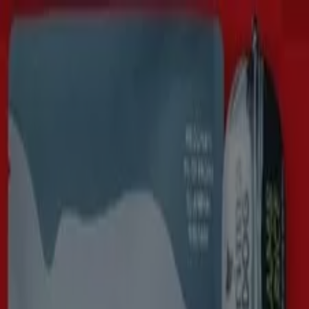
Du är här:
Stockholm
Featured
Matbutiker
Möbler och Inredning
Bygg och
Trädgård
Kläder, Skor och Accessoarer
Elektronik och
Vitvaror
Sport
Bilar och Motor
Leksaker och Barn
Skönhet
och Parfym
Apotek och Hälsa
Restauranger och
Kaféer
Böcker och Kontorsmaterial
Resor
Banker
Köp Prima - Rabattkoder,
Erbjudanden & Reklamblad (4)
Filter (0)