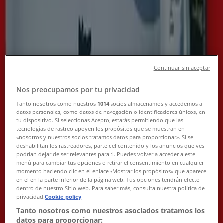
Tiendeo
»
Erbjudanden
»
Prima
2 for
2 for
Continuar sin aceptar
Prima - Beef Meal
Nos preocupamos por tu privacidad
Tanto nosotros como nuestros
1014
socios almacenamos y accedemos a
datos personales, como datos de navegación o identificadores únicos, en
tu dispositivo. Si seleccionas Acepto, estarás permitiendo que las
tecnologías de rastreo apoyen los propósitos que se muestran en
ICA Maxi
«nosotros y nuestros socios tratamos datos para proporcionar». Si se
deshabilitan los rastreadores, parte del contenido y los anuncios que ves
podrían dejar de ser relevantes para ti. Puedes volver a acceder a este
Kr 45.00
menú para cambiar tus opciones o retirar el consentimiento en cualquier
momento haciendo clic en el enlace «Mostrar los propósitos» que aparece
en el en la parte inferior de la página web. Tus opciones tendrán efecto
Visa
dentro de nuestro Sitio web. Para saber más, consulta nuestra política de
privacidad.
Cookie policy
Kr 45.00
Tanto nosotros como nuestros asociados tratamos los
datos para proporcionar: