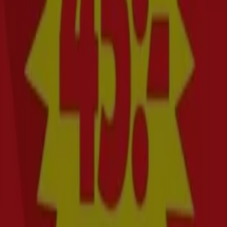
Besök vår webbplats och upptäck varför vi är det
föredragna valet för tusentals användare som inte bara
vill spara pengar, utan också investera i varumärken som
förbättrar deras livskvalitet. Oavsett vad du letar efter
har vi de bästa erbjudandena och kampanjerna redo för
dig.
Ta chansen att köpa Prima till oslagbara priser. Kom ihåg
att våra erbjudanden är tidsbegränsade och uppdateras
ständigt för att ge dig de mest eftertraktade
varumärkena på marknaden. Missa inte möjligheten att
få tag på Prima du alltid har velat ha till bästa pris!
Snabbkoll på erbjudanden på Prima
Erbjudanden på Prima:
4
Billigaste erbjudandena:
Kr 45.00