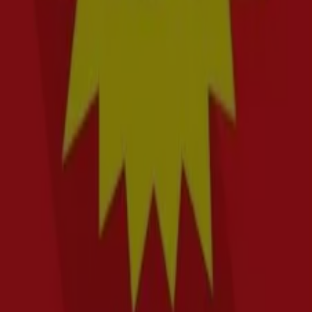
Bästa rabatten:
2 for
Senaste erbjudandet:
2026-08-10
Tiendeo är en del av Shopfully, teknikföretaget som
återuppfinner lokal shopping över hela världen.
Tiendeo
Vad vi gör
Affärslösningar
Nyheter och media
Jobba med oss
Kontakta oss