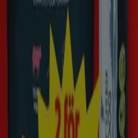
Visa
Kr 45.00
Prima pris
PRODUKT
VARUMÄRKE
PRIS
RABATT
Prima - Beef Meal
Prima
Kr 45.00
2 for
Prima - Beef Meal
Prima
Kr 45.00
2 for
Prima - Beef Meal
Prima
Kr 45.00
2 for
Prima - Beef Meal
Prima
Kr 45.00
2 for
Prima, alla erbjudanden inom
räckhåll för dina fingertoppar
Upptäck de bästa erbjudandena för Prima under
augusti 2026!