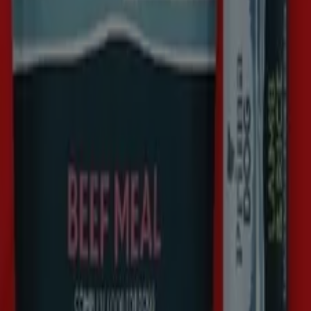
ICA Maxi
Kr 45.00
Visa
Kr 45.00
2 for
2 for
Prima - Beef Meal
ICA Kvantum
Kr 45.00