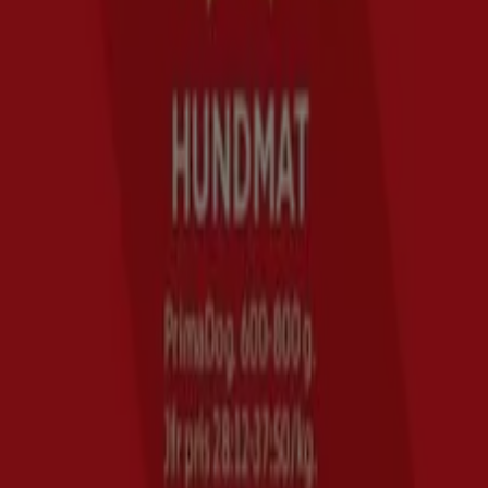
Marknadsförings- och affärsbegäran
Butiken är felaktigt angiven på kartan
Veckovis annonsfeedback
Tekniska problem och allmän feedback
Index
Märken
Återförsäljare
Produkter
Städer
Ladda ner Tiendeo appen