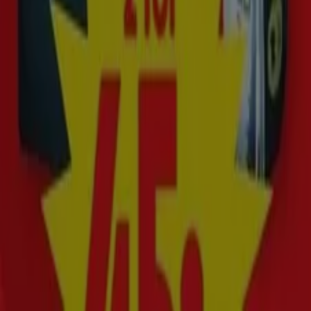
Denna månad, augusti år 2026, är vi glada att kunna
erbjuda dig de mest attraktiva och konkurrenskraftiga
erbjudandena för Prima i hela Sverige. På Tiendeo
strävar vi efter att ge dig tillgång till ett brett utbud av
erbjudanden, så att du kan hitta exakt det du behöver till
oslagbara priser.
Vi vet hur viktigt det är att få ut det mesta av dina köp.
Därför har vi noggrant valt ut en mängd erbjudanden för
Prima, så att du kan njuta av högkvalitativa varumärken
utan att spräcka din budget. Vårt utbud omfattar en stor
variation av alternativ för att tillgodose alla dina behov
och preferenser, vilket gör varje köp till en chans att
spara pengar.