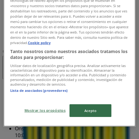
tecnologías de rastreo apoyen los propósitos que se muestran en
Torsdag
«nosotros y nuestros socios tratamos datos para proporcionar». Si se
deshabilitan los rastreadores, parte del contenido y los anuncios que ves
10:00 - 19:00
podrían dejar de ser relevantes para ti. Puedes volver a acceder a este
Fredag
menú para cambiar tus opciones o retirar el consentimiento en cualquier
10:00 - 19:00
momento haciendo clic en el enlace «Mostrar los propósitos» que aparece
en el en la parte inferior de la página web. Tus opciones tendrán efecto
Lördag
dentro de nuestro Sitio web. Para saber más, consulta nuestra política de
10:00 - 16:00
privacidad.
Cookie policy
Tanto nosotros como nuestros asociados tratamos los
Karta
090-200 21 10
datos para proporcionar:
Öppna
Tills 19:00
Utilizar datos de localización geográfica precisa. Analizar activamente las
características del dispositivo para su identificación. Almacenar la
información en un dispositivo y/o acceder a ella. Publicidad y contenido
personalizados, medición de publicidad y contenido, investigación de
audiencia y desarrollo de servicios.
Söndag
Lista de asociados (proveedores)
11:00 - 16:00
Måndag
10:00 - 19:00
Mostrar los propósitos
Acepto
Tisdag
10:00 - 19:00
Onsdag
10:00 - 19:00