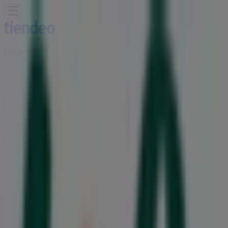
Du är här:
Norrköping
Featured
Matbutiker
Möbler och Inredning
Bygg och
Trädgård
Kläder, Skor och Accessoarer
Elektronik och
Vitvaror
Sport
Bilar och Motor
Leksaker och Barn
Skönhet
och Parfym
Apotek och Hälsa
Restauranger och
Kaféer
Böcker och Kontorsmaterial
Resor
Banker
Reklam
Life Butik | Koppargatan 20,