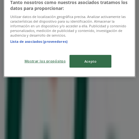
Tanto nosotros como nuestros asociados tratamos los
Utgår den 25/8
datos para proporcionar:
Utilizar datos de localización geográfica precisa. Analizar activamente las
Närmaste butiker
características del dispositivo para su identificación. Almacenar la
información en un dispositivo y/o acceder a ella. Publicidad y contenido
personalizados, medición de publicidad y contenido, investigación de
audiencia y desarrollo de servicios.
Lista de asociados (proveedores)
Wayne's Coffee
Mostrar los propósitos
Hantverkargatan 20, Norrköping
Acepto
37 m
Stängt
Flash
Hageby Centrum Flash 14046 600 14 Norrköping,