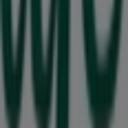
Tiendeo är en del av Shopfully, teknikföretaget som
återuppfinner lokal shopping över hela världen.
Tiendeo