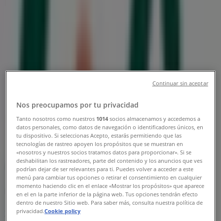
Norrköping - Öppettider & Rabatter
Tiendeo i Norrköping
»
Apotek och Hälsa Erbjudanden i Norrköping
»
Life i Norrköping
»
Life | Koppargatan 20
Karta
010-543 3435
Continuar sin aceptar
Karta
010-543 3435
Nos preocupamos por tu privacidad
Life Erbjudanden i Norrköping
Tanto nosotros como nuestros
1014
socios almacenamos y accedemos a
datos personales, como datos de navegación o identificadores únicos, en
tu dispositivo. Si seleccionas Acepto, estarás permitiendo que las
tecnologías de rastreo apoyen los propósitos que se muestran en
«nosotros y nuestros socios tratamos datos para proporcionar». Si se
deshabilitan los rastreadores, parte del contenido y los anuncios que ves
podrían dejar de ser relevantes para ti. Puedes volver a acceder a este
menú para cambiar tus opciones o retirar el consentimiento en cualquier
momento haciendo clic en el enlace «Mostrar los propósitos» que aparece
Life
en el en la parte inferior de la página web. Tus opciones tendrán efecto
dentro de nuestro Sitio web. Para saber más, consulta nuestra política de
privacidad.
Cookie policy
20% rabatt!