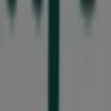
Vad vi gör
Affärslösningar
Nyheter och media
Jobba med oss
Kontakta oss
Marknadsförings- och affärsbegäran
Butiken är felaktigt angiven på kartan
Veckovis annonsfeedback
Tekniska problem och allmän feedback
Index
Märken
Lokala varumärken