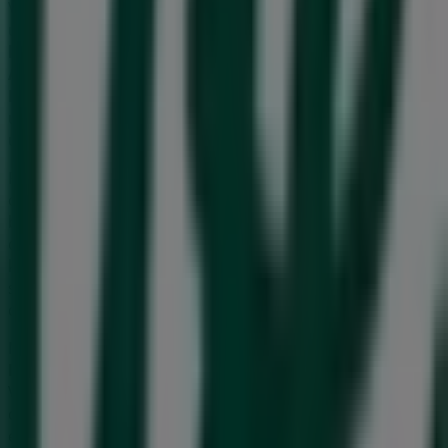
Välkommen till
Life
-butiken på Tiendeo, där du kan
upptäcka de bästa
erbjudandena
,
kampanjerna
och
katalogerna
från detta framstående varumärke inom
Apotek och Hälsa
. Vår fysiska butik är belägen på
Koppargatan 20
,
Norrköping
, där du hittar ett brett
utbud av kvalitetsprodukter som hjälper dig att spara
under hela
augusti 2026
.
På Tiendeo erbjuder vi dig den senaste informationen
om
Life
, inklusive öppettider, exklusiva erbjudanden och
butikens exakta läge på
Koppargatan 20
. Dessutom får
du tillgång till de senaste katalogerna från
Life
, där du
kan upptäcka de senaste kampanjerna och dra nytta av
stora rabatter på produkter inom
Apotek och Hälsa
för
dina inköp i
Norrköping
.
Missa inte chansen att besöka
Life
-butiken på
Koppargatan 20
för en fullständig shoppingupplevelse.
Vi bjuder in dig att utforska de kampanjer vi har för dig
denna
augusti
och hålla dig uppdaterad om de bästa
erbjudandena från
Life
i
Norrköping
. Besök oss och