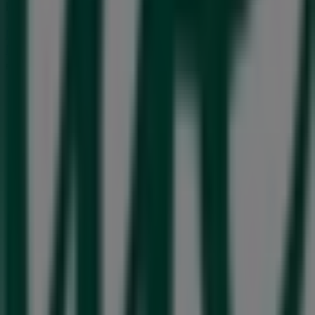
börja spara redan idag!
Mer information om Life
Se andra butiker av Life i
Norrköping
Reklam