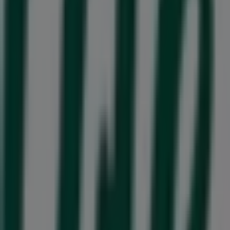
Stängt
Swedbank
Olai kyrkogata 34, Norrköping
58 m
Stängt
Norrköping'deki Apotek och
Hälsa'nin diğer işletmeleri
Life