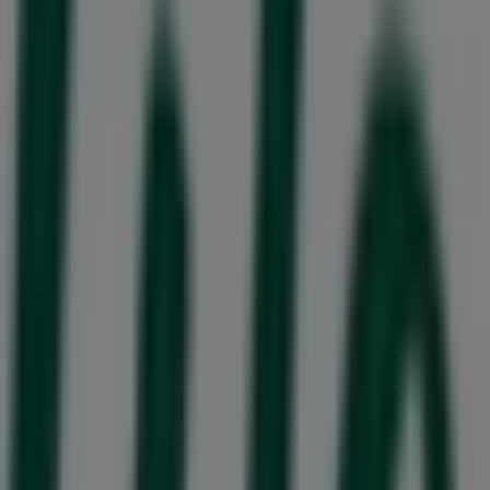
Norrköping
37 m
Stängt
Noro
Moa Martinssonsgata 32, Norrköping
37 m
Apoteket
Hantverkaregatan 23-29, Norrköping
50 m