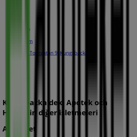
Stängt
Synsam
Norra Torggatan 9, Kungsbacka
97 m
Stängt
Kungsbacka'deki Apotek och
Hälsa'nin diğer işletmeleri
Apoteket