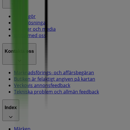
Vad vi gör
Affärslösningar
Nyheter och media
Jobba med oss
Kontakta oss
Marknadsförings- och affärsbegäran
Butiken är felaktigt angiven på kartan
Veckovis annonsfeedback
Tekniska problem och allmän feedback
Index
Märken