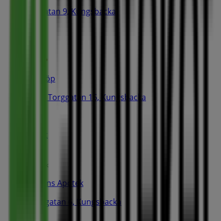
Storgatan 9, Kungsbacka
43 m
Hemköp
Södra Torggatan 16, Kungsbacka
61 m
Stängt
Kronans Apotek
Kyrkogatan 6, Kungsbacka
71 m