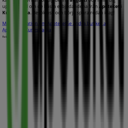
uppdaterad om de bästa erbjudandena från
Apoteket
i
Kungsbacka
. Besök oss och börja spara redan idag!
Mer information om Apoteket
Se andra butiker av
Apoteket i Kungsbacka
Reklam