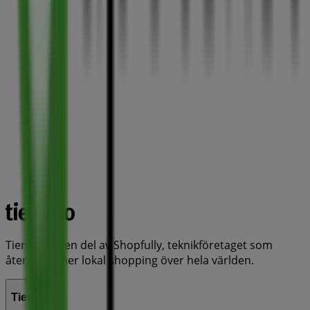
Tiendeo är en del av Shopfully, teknikföretaget som
återuppfinner lokal shopping över hela världen.
Tiendeo