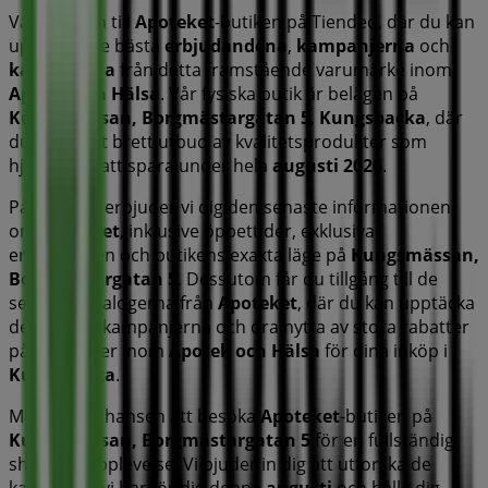
Välkommen till
Apoteket
-butiken på Tiendeo, där du kan
upptäcka de bästa
erbjudandena
,
kampanjerna
och
katalogerna
från detta framstående varumärke inom
Apotek och Hälsa
. Vår fysiska butik är belägen på
Kungsmässan, Borgmästargatan 5
,
Kungsbacka
, där
du hittar ett brett utbud av kvalitetsprodukter som
hjälper dig att spara under hela
augusti 2026
.
På Tiendeo erbjuder vi dig den senaste informationen
om
Apoteket
, inklusive öppettider, exklusiva
erbjudanden och butikens exakta läge på
Kungsmässan,
Borgmästargatan 5
. Dessutom får du tillgång till de
senaste katalogerna från
Apoteket
, där du kan upptäcka
de senaste kampanjerna och dra nytta av stora rabatter
på produkter inom
Apotek och Hälsa
för dina inköp i
Kungsbacka
.
Missa inte chansen att besöka
Apoteket
-butiken på
Kungsmässan, Borgmästargatan 5
för en fullständig
shoppingupplevelse. Vi bjuder in dig att utforska de
kampanjer vi har för dig denna
augusti
och hålla dig