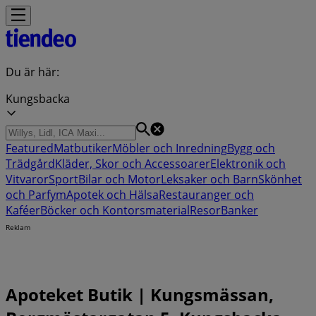
Du är här:
Kungsbacka
Featured
Matbutiker
Möbler och Inredning
Bygg och
Trädgård
Kläder, Skor och Accessoarer
Elektronik och
Vitvaror
Sport
Bilar och Motor
Leksaker och Barn
Skönhet
och Parfym
Apotek och Hälsa
Restauranger och
Kaféer
Böcker och Kontorsmaterial
Resor
Banker
Reklam
Apoteket Butik | Kungsmässan,