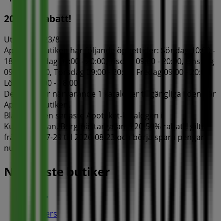
20-50% rabatt!
Utgår den 23/8
Apoteket-butiken har följande öppettider: Söndag 10:00 -
18:00, Måndag 09:00 - 20:00, Tisdag 09:00 - 20:00, Onsdag
09:00 - 20:00, Torsdag 09:00 - 20:00, Fredag 09:00 - 20:00,
Lördag 10:00 - 18:00.
Det finns för närvarande 1 kataloger tillgängliga i den här
Apoteket-butiken.
Bläddra i den senaste Apoteket-katalogen i
Kungsmässan, Borgmästargatan 5 20-50% rabatt! giltig
från 2026-07-29 till 2026-08-23 och börja spara pengar
nu!
Närmaste butiker
Skechers