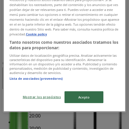
09:00 - 20:00
deshabilitan los rastreadores, parte del contenido y los anuncios que ves
Onsdag
podrían dejar de ser relevantes para ti. Puedes volver a acceder a este
09:00 - 20:00
menú para cambiar tus opciones o retirar el consentimiento en cualquier
momento haciendo clic en el enlace «Mostrar los propósitos» que aparece
Torsdag
en el en la parte inferior de la página web. Tus opciones tendrán efecto
09:00 - 20:00
dentro de nuestro Sitio web. Para saber más, consulta nuestra política de
Fredag
privacidad.
Cookie policy
09:00 - 20:00
Tanto nosotros como nuestros asociados tratamos los
Lördag
datos para proporcionar:
10:00 - 18:00
Utilizar datos de localización geográfica precisa. Analizar activamente las
características del dispositivo para su identificación. Almacenar la
Karta
información en un dispositivo y/o acceder a ella. Publicidad y contenido
personalizados, medición de publicidad y contenido, investigación de
audiencia y desarrollo de servicios.
Stängt
Lista de asociados (proveedores)
Söndag
Mostrar los propósitos
Acepto
10:00 - 18:00
Måndag
09:00 - 20:00
Tisdag
09:00 - 20:00